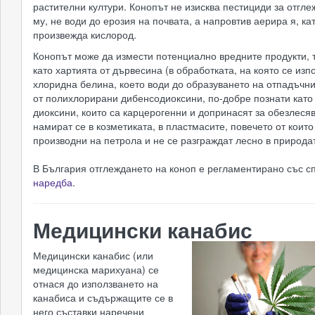
растителни култури. Конопът не изисква пестициди за отгл
му, не води до ерозия на почвата, а напровтив аерира я, ка
произвежда кислород.
Конопът може да измести потенциално вредните продукти, 
като хартията от дървесина (в обработката, на която се изп
хлоридна белина, което води до образуването на отпадъчни
от полихлорирани дибенсодиоксини, по-добре познати като
диоксини, които са карцерогенни и допринасят за обезлеся
намират се в козметиката, в пластмасите, повечето от които
производни на петрола и не се разграждат лесно в природа
В България отглеждането на коноп е регламентирано със с
наредба
.
Медицински канабис
Медицински канабис (или
медицинска марихуана) се
отнася до използването на
канабиса и съдържащите се в
него съставки наречени