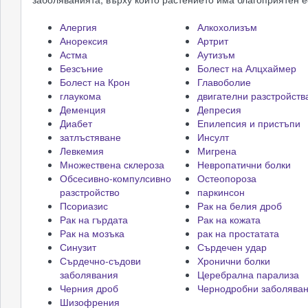
Алергия
Алкохолизъм
Анорексия
Артрит
Астма
Аутизъм
Безсъние
Болест на Алцхаймер
Болест на Крон
Главоболие
глаукома
двигателни разстройств
Деменция
Депресия
Диабет
Епилепсия и пристъпи
затлъстяване
Инсулт
Левкемия
Мигрена
Множествена склероза
Невропатични болки
Обсесивно-компулсивно
Остеопороза
разстройство
паркинсон
Псориазис
Рак на белия дроб
Рак на гърдата
Рак на кожата
Рак на мозъка
рак на простатата
Синузит
Сърдечен удар
Сърдечно-съдови
Хронични болки
заболявания
Церебрална парализа
Черния дроб
Чернодробни заболява
Шизофрения