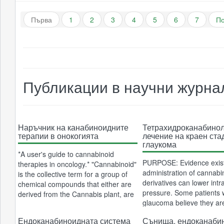
Pharms. Тя твърди, че е първата фир
която отглежда канабис на закрито по
Първа
1
2
3
4
5
6
7
П
Публикации в научни журна
Наръчник на канабиноидните
Тетрахидроканабинол
терапии в онокогията
лечение на краен ста
глаукома
*A user's guide to cannabinoid
PURPOSE: Evidence exist
therapies in oncology.* "Cannabinoid"
administration of cannabi
is the collective term for a group of
derivatives can lower intr
chemical compounds that either are
pressure. Some patients 
derived from the Cannabis plant, are
glaucoma believe they ar
synthetic analogues, or occur
deprived of a potentially b
endogenously. Although
Ендоканабиноидната система
Сънища, ендоканаби
treatment. Therefore, th
cannabinoids interact mostly at the