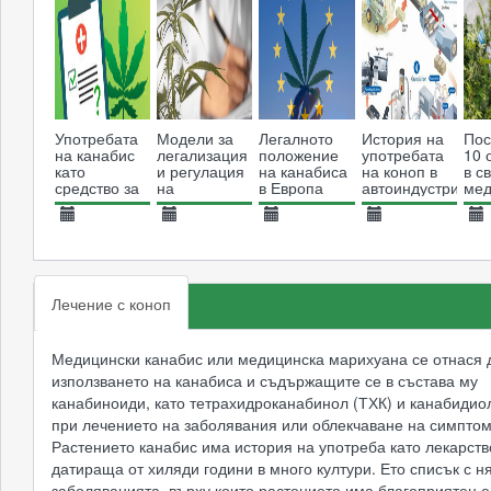
състояния
Употребата
Модели за
Легалното
История на
Пос
на канабис
легализация
положение
употребата
10 
като
и регулация
на канабиса
на коноп в
в с
средство за
на
в Европа
автоиндустрията
мед
лечение на
медицинския
кан
нелечими
канабис в
20.01.2025
01.08.2024
01.08.2024
01.08.2024
01
заболявания
Европа
2087
1971
2399
1696
Лечение с коноп
Медицински канабис или медицинска марихуана се отнася 
използването на канабиса и съдържащите се в състава му
канабиноиди, като тетрахидроканабинол (ТХК) и канабидиол
при лечението на заболявания или облекчаване на симптом
Растението канабис има история на употреба като лекарств
датираща от хиляди години в много култури. Ето списък с н
заболяванията, върху които растението има благоприятен е