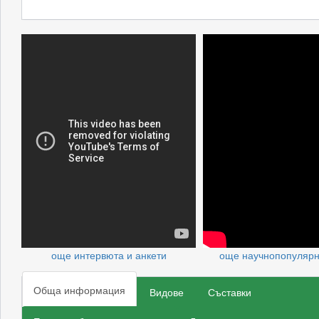
още интервюта и анкети
още научнопопуляр
Обща информация
Видове
Съставки