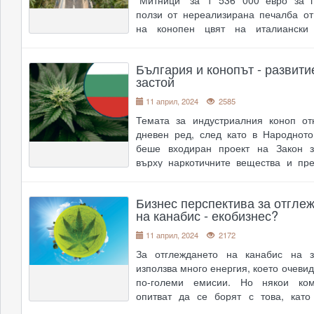
ползи от нереализирана печалба о
на конопен цвят на италиански 
Административният съд в Благоевг
отхвърли иска, като решени
България и конопът - развити
окончателно и може да се обжалва. 
застой
11 април, 2024
2585
Темата за индустриалния коноп от
дневен ред, след като в Народнот
беше входиран проект на Закон з
върху наркотичните вещества и пре
Законопроектът е пореден 
либерализиране на законодате
Бизнес перспектива за отгле
легализация на преработката на ин
на канабис - екобизнес?
коноп в Българи
....
11 април, 2024
2172
За отглеждането на канабис на з
използва много енергия, което очеви
по-големи емисии. Но някои ко
опитват да се борят с това, като
базираната във Великобритания комп