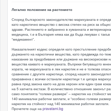
Легално положение на растението
Според българското законодателство марихуаната е опред
като наркотично вещество с висока степен на риск за обще
здраве. Растението е забранено в хуманната и ветеринарна
медицина, т.е в България няма как да бъда лекуван с такъв
“медикамент”.
Наказателният кодекс определя като престъпление придоб
държането на наркотични вещества, като предвижда по-теж
наказание за придобиване или държане на високорискови н
вещества каквато е марихуаната. Въпреки битуващото мне
хората, че марихуаната е лек наркотик и не е толкова опас
сравнение с другите наркотици, според нашето законодател
приравнена с всички останали наркотици т.е цигара мариху
равна пред закона както на доза хероин или един грам кокаи
на 5 хапчета екстази. В количествено отношение законът р
само понятията “големи размери” – наркотик на стойност м
140 минимални работни заплати, и “особено големи размер
наркотик на стойност над 140 минимални работни заплати.
Прочетете още на
pravatami.bg