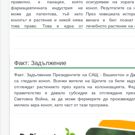
правилно, е панацея, която
осигурявам на хорат
фармацевтичната индустрия не
коноп. Резултатите са 
може да патентова, тъй като
През човешката истор
конопът е растение и никой няма
винаги е бил познат
това право. Това е една от
лечебното растение на 
основните причини, заради ...
с т�...
..разгледай книгата..
..разгледай книга
Факт: Задължение
Факт: Задължение Президентите на САЩ - Вашингтон и Д
са гледали коноп. Всички жители на Щатите са били зад
отглеждат растението през ерата на колонизацията. Фе
правителство е давало субсидии за отглеждане пре
Световна Война, за да може фермерите да произвежда
милион акра коноп, като част от тази програма.