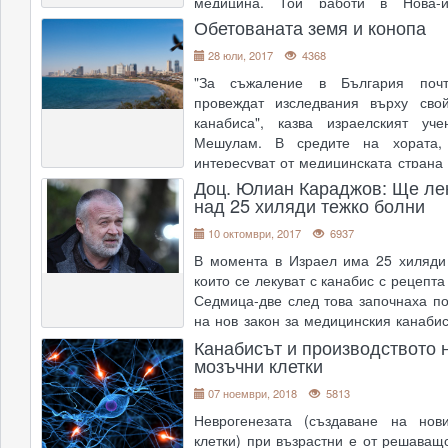
медицина. Той работи в Нова-и
Германия. Въпреки тежкото си за
Обетованата земя и конопа
което го държи прикован към носилка
28 юли, 2017
4368
"За съжаление в България поч
провеждат изследвания върху свой
канабиса", казва израелският уч
Мешулам. В средите на хората,
интересуват от медицинската страна 
той е със статут на легенда. Р
Доц. Юлиан Караджов: Ще ле
над 25 хиляди тежко болни
България професор по орг
....
10 октомври, 2017
6937
В момента в Израел има 25 хиляди
които се лекуват с канабис с рецепта
Седмица-две след това започнаха по
на нов закон за медицинския канабис
е участието на здравната каса. Бълг
Канабисът и производството 
7 милиона, но сме по-болни, защото
мозъчни клетки
....
07 ноември, 2018
5813
Неврогенезата (създаване на нов
клетки) при възрастни е от решаващ