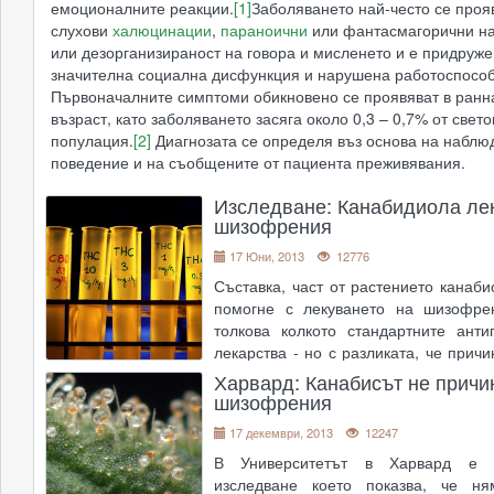
емоционалните реакции.
[1]
Заболяването най-често се проя
слухови
халюцинации
,
параноични
или фантасмагорични н
или дезорганизираност на говора и мисленето и е придруже
значителна социална дисфункция и нарушена работоспособ
Първоначалните симптоми обикновено се проявяват в ранн
възраст, като заболяването засяга около 0,3 – 0,7% от свет
популация.
[2]
Диагнозата се определя въз основа на наблю
поведение и на съобщените от пациента преживявания.
Изследване: Канабидиола ле
шизофрения
17 Юни, 2013
12776
Съставка, част от растението канаби
помогне с лекуването на шизофре
толкова колкото стандартните анти
лекарства - но с разликата, че прич
по-малко странични ефекти, откр
Харвард: Канабисът не причи
клиничен тест в Германия. Уч
шизофрения
Универститет�
....
17 декември, 2013
12247
В Университетът в Харвард е 
изследване което показва, че ня