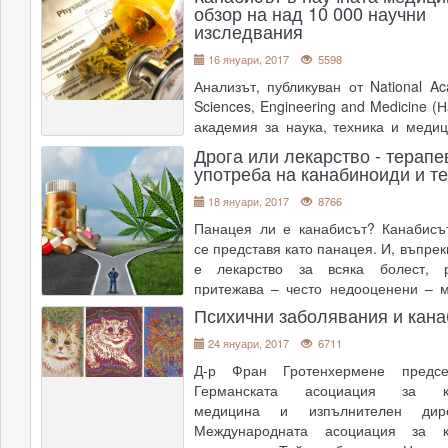
дължи на ендоканабиноидите - съ
обзор на над 10 000 научни
които се произвеждат в организм
изследвания
производни на някои от акт
....
16 януари, 2017
5598
Анализът, публикуван от National Ac
Sciences, Engineering and Medicine 
академия за наука, техника и медиц
един от най-пълните и със сигурн
Дрога или лекарство - терапе
актуалните прегледи на това, което з
употреба на канабиноиди и т
на канабиса. Пълният текст н
18 януари, 2017
8766
"Здравните ефекти от канабис и кан
..
Панацея ли е канабисът? Канабисъ
се представя като панацея. И, въпрек
е лекарство за всяка болест, р
притежава – често недооценени – 
свойства.Знаем, че канабисът работ
Психични заболявания и кана
Този въпрос днес е все по-актуален,
24 януари, 2017
6711
пром
....
Д-р Фран Гротенхермене предс
Германската асоциация за ка
медицина и изпълнителен дир
Международната асоциация за к