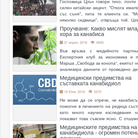
медицински цели През послед
....
Госпожица Цзън говори тихо, почти
силен китайски акцент. "Откога имат
със съня", пита тя клиента си. "
няколко седмици", отвръща той. Цз
знае дали канабисът му е помогнал
Проучване: Какво мислят мла
"Определено", е неговият отговор. Ж
хора за канабиса
21 април, 2016
4593
Във връзка с медийното партнь
Експертния клуб за икономика и п
Марша „Свобода за конопа“, екипът н
анализира данните от проведено д
изследване за нагласите на х
Медицински предимства на
евентуална декриминализация или л
съставката канабидиол
на конопен
....
15 Юни, 2016
5370
Не може да се отрече, че канабис
помогне в лечението на редица съст
като много научни изследвания н
показват това съвсем ясно. С отшум
стигмата, свързана с марихуана, и з
Медицинските предимства на
остава история, все повече 
канабидиола - огромен потен
лечение
изследвания излиза�
....