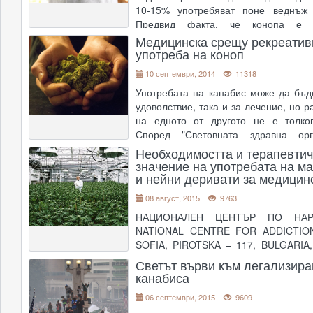
10-15% употребяват поне веднъж 
Предвид факта, че конопа е з
субстанция - тези факти са ал
Медицинска срещу рекреатив
употреба на коноп
Въпреки многобройните ползи, ко�
..
10 септември, 2014
11318
Употребата на канабис може да бъде
удоволствие, така и за лечение, но 
на едното от другото не е толков
Според "Световната здравна орга
канабисът е най-популярната рек
Необходимостта и терапевти
субстанция в целия свят. Въпреки
значение на употребата на м
и нейни деривати за медицин
разлика от
....
08 август, 2015
9763
НАЦИОНАЛЕН ЦЕНТЪР ПО НАР
NATIONAL CENTRE FOR ADDICTIO
SOFIA, PIROTSKA – 117, BULGARIA, 
831 90 15;8 32 61 36; fax:8 32 10 4
Светът върви към легализира
ncn@ncn-bg.org
СТАНОВИЩЕ ОТ
канабиса
Необходимостта и терапевтичното з
06 септември, 2015
9609
употребата на марихуана и нейни д