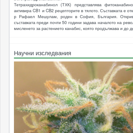
Тетрахидроканабинол (ТХК) представлява фитоканабино
активира CB1 и CB2 рецепторите в тялото. Съставката е отк
р Рафаел Мешулам, роден в София, България. Откри
съставката преди почти 50 години задава началото на рев
мисленето за растението канабис, която продължава и до д
Научни изследвания