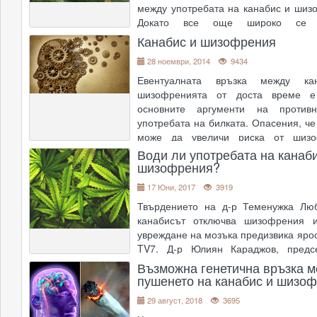
между употребата на канабис и шиз
Докато все още широко се д
потенциалът канабиса да п
Канабис и шизофрения
шизофрения, изследователи от ме
28 ноември, 2014
9434
факултет на Харвард казват, че "
....
Евентуалната връзка между ка
шизофренията от доста време 
основните аргументи на против
употребата на билката. Опасения, че
може да увеличи риска от шиз
действителност не са валидни. В
Води ли употребата на канаб
шизофрения?
публикация в Journal of Psychiatry &a
17 Юни, 2017
3919
Твърдението на д-р Теменужка Люб
канабисът отключва шизофрения 
увреждане на мозъка предизвика ярос
TV7. Д-р Юлиян Караджов, предс
движение "Промена", обясни, че в мн
Възможна генетична връзка 
шизофренията дори се лекува с
пушенето на канабис и шизо
Консултантът в те
....
29 август, 2018
3695