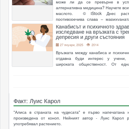
може ли да се превърне в усп
алтернативна медицина? Научете вси
маслото. © iStock Днес раст
противоречива слава – марихуанат
уверено доказва своята лечебна с
Канабисът и психичното здрав
изследване на връзката с тре
последните години �
....
депресия и други състояния
27 януари, 2025
2014
Връзката между канабиса и психичн
отдавна буди интерес у учени,
широката общественост. От едн
изследванията показват, че кана
(особено ТХК и КБД) могат
терапевтичен ефект при някои
разстройства и да облекчават �
....
Факт: Луис Карол
"Алиса в страната на чудесата" е първо напечатана 
произведена от коноп. Нейният автор - Луис Карол 
употребявал растението.