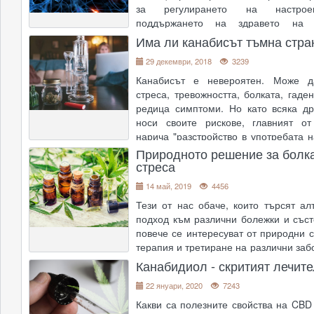
за регулирането на настро
поддържането на здравето на 
ендоканабиноидната система игра
Има ли канабисът тъмна стра
роля в този процес. Много 
29 декември, 2018
3239
разстройства, като депресия и шизо
Канабисът е невероятен. Може д
стреса, тревожността, болката, гаде
редица симптоми. Но като всяка др
носи своите рискове, главният от
нарича "разстройство в употребата н
(CUD). Изследванията показват, че 
Природното решение за болка
стреса
сто от пот
....
14 май, 2019
4456
Тези от нас обаче, които търсят ал
подход към различни болежки и съст
повече се интересуват от природни с
терапия и третиране на различни заб
и сред тях на челно място стои едно
Канабидиол - скритият лечите
което, макар и плахо, набира все п
22 януари, 2020
7243
....
Какви са полезните свойства на CBD