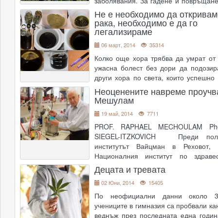
заболявания. За гадене и повръщане
с химиотерапия на рак, анорексия 
Не е необходимо да откривам
при ХИВ/СПИН, хронична, 
рака, необходимо е да го
легализираме
невропатична болка, спастичност пр
06 март, 2014
35314
Колко още хора трябва да умрат от
ужасна болест без дори да подозир
други хора по света, които успешно 
със смола от коноп с високо съдъ
Неоценените навреме проучв
активните канабиноиди на билката?
Мешулам
сетне ще се информират хората, да
19 май, 2014
7711
факта, че д�
....
PROF. RAPHAEL MECHOULAM Pho
SIEGEL-ITZKOVICH Преди поло
институтът Вайцман в Реховот,
Националния институт по здравео
(НИЗ) в САЩ заявяват, че те „не се и
Децата и тревата
от научните изследвания на про
02 Юни, 2014
15405
Мешулам върху активните съставки 
По неофициални данни около 3
учениците в гимназия са пробвали ка
веднъж през последната една годин