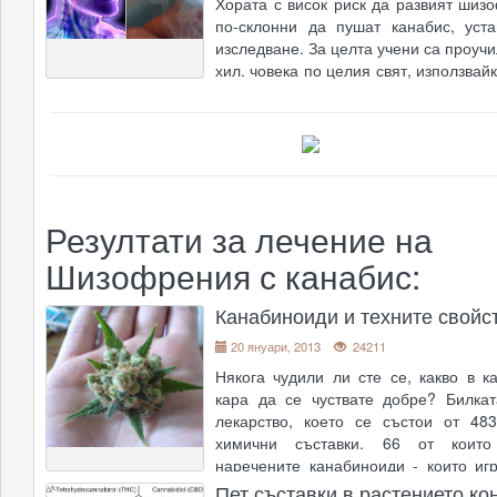
Хората с висок риск да развият шиз
по-склонни да пушат канабис, уст
изследване. За целта учени са проуч
хил. човека по целия свят, използвай
сайт за тестване на ДНК, както 
досиета във Великобритания и
предишни изслед
....
Резултати за лечение на
Шизофрения с канабис:
Канабиноиди и техните свойс
20 януари, 2013
24211
Някога чудили ли сте се, какво в к
кара да се чуствате добре? Билка
лекарство, което се състои от 48
химични съставки. 66 от коит
наречените канабиноиди - които иг
роля в медицинските свойства на р
Пет съставки в растението ко