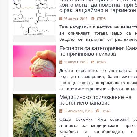
които могат да помогнат при 
Това не означ�
....
с рак, алцхаймер и паркинсон
06 август, 2013
17528
Тези натурални и нетоксични вещест
ви опияняват, тогава защо са н
Защото се извличат от растението
Представете си, че съществуваше 
Експерти са категорични: Кан
нетоксично вещество, което спира
не причинява психоза
лекуваше ракови заболявания и
13 август, 2013
12978
психичните тенд
....
Докато вярването, че употребата 
води до шизофрения, бавно изчезва
все още вярват, че временната псих
от големите странични ефекти на ма
Сега, група учени от Imperial Coll
Медицинско приложение на
казват, че е време старите вярвани
растението канабис
на страх и невежес�
....
05 декември, 2013
12148
Общи бележки Има сериозни ра
знанията за медицинските прил
канабиса и канабиноидите в 