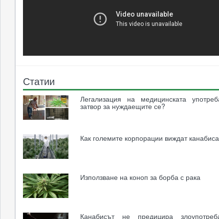
Статии
Легализация на медицинската употре
затвор за нуждаещите се?
Как големите корпорации виждат канабис
Използване на коноп за борба с рака
Канабисът не предицира злоупотреб