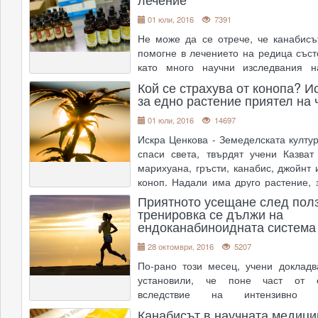
01 юли, 2016
7391
Не може да се отрече, че канабис
помогне в лечението на редица съст
като много научни изследвания н
показват това съвсем ясно. С отшум
Кой се страхува от конопа? И
стигмата, свързана с марихуана, и з
за едно растение приятел на 
остава история, все повече 
01 юли, 2016
14697
изследвания излиза�
....
Искра Ценкова - Земеделската култу
спаси света, твърдят учени Казват
марихуана, гръсти, канабис, джойнт 
коноп. Надали има друго растение, 
толкова много митове и легенди, пре
Приятното усещане след пол
издигано в култ едновременно. Няког
тренировка се дължи на
ендоканабиноидната система
и�
....
28 октомври, 2016
5207
По-рано този месец, учени докладв
установили, че поне част от 
вследствие на интензивно ф
натоварване, означавана като "runner'
Канабисът в научната медици