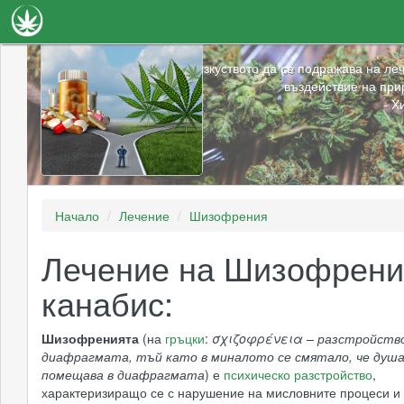
Новини
Медицината е изкуството да се подражава на ле
въздействие на при
Наука
- Х
Лечение
Видео
Факти
Начало
Лечение
Шизофрения
Книги
Лечение на Шизофрени
Сортове
канабис:
Галерия
Шизофренията
(на
гръцки
:
σχιζοφρένεια – разстройств
диафрагмата, тъй като в миналото се смятало, че душ
помещава в диафрагмата
) е
психическо разстройство
,
характеризиращо се с нарушение на мисловните процеси и