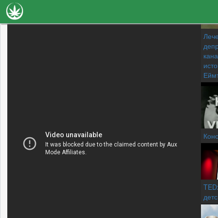
Новини
Лече
депр
Наука
кана
исто
Лечение
Ейм
Видео
Факти
Книги
Коно
Сортове
Галерия
TEDx
детс