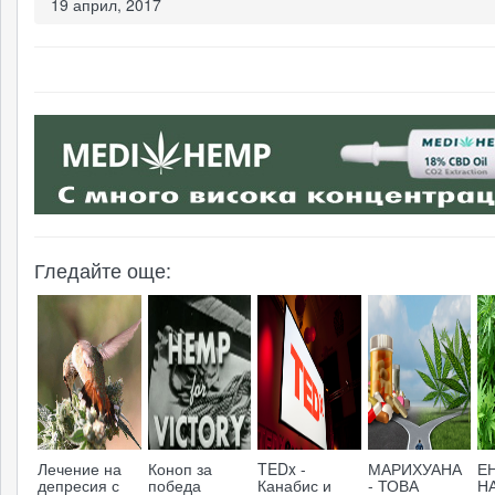
19 април, 2017
мар
Инд
или
Инд
коно
Гледайте още:
стра
Откр
филм
(Жор
Лечение на
Коноп за
TEDx -
МАРИХУАНА
Е
депресия с
победа
Канабис и
- ТОВА
Н