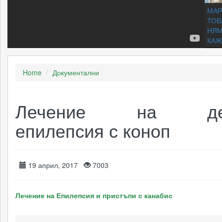
МАР
ТОВ
НЯМ
КАЖ
Home
Документални
ЕНЦ
НА 
Скри
Лечение на дет
епилепсия с коноп
Исти
масл
кана
субт
бълг
19 април, 2017
7003
Лечение на Епилепсия и пристъпи с канабис
20 н
факт