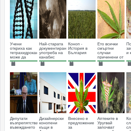
Учени
Най-старата
Коноп -
Ето всички
П
откриха как
документирана
История в
смъртни
за
тетрахидроканабинолът
употреба на
България
случаи
и 
може да
канабис
причинени от
предотврати
употребата
генетични
на канабис
28.11.2013
01.05.2016
13.06.2013
03.09.2013
2
заболявания
12402
5490
42423
100006
Депутати
Дизайнерски
Внесено е
Аптеките в
К
възпрепятстваха
конопени
предложение
Уругвай
сл
въвеждането
къщи в
за
започват
сл