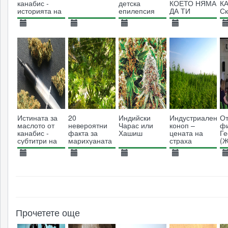
канабис -
детска
КОЕТО НЯМА
К
историята на
епилепсия
ДА ТИ
Ск
Еймъс
КАЖАТ!
И
Макдоналд
19.04.2017
28.02.2017
12.02.2017
26.01.2017
2
7042
6255
6794
4039
Истината за
20
Индийски
Индустриален
От
маслото от
невероятни
Чарас или
коноп –
ф
канабис -
факта за
Хашиш
цената на
Ге
субтитри на
марихуаната
страха
(
български
В
26.01.2017
26.01.2017
16.01.2017
03.11.2015
0
43098
4218
6064
7325
Прочетете още