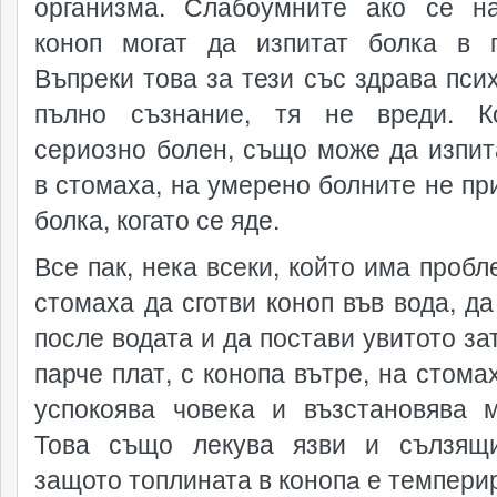
организма. Слабоумните ако се н
коноп могат да изпитат болка в г
Въпреки това за тези със здрава псих
пълно съзнание, тя не вреди. К
сериозно болен, също може да изпит
в стомаха, на умерено болните не пр
болка, когато се яде.
Все пак, нека всеки, който има пробл
стомаха да сготви коноп във вода, да
после водата и да постави увитото за
парче плат, с конопа вътре, на стома
успокоява човека и възстановява м
Това също лекува язви и сълзящ
защото топлината в конопa е темпери