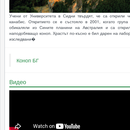
Учени от Университета в Сидни твърдят, че са открили ч
канабис. Откритието се е състояло в 2001, когато група
обикаляли из Сините планини на Австралия и са откри
наподобяващо коноп. Храстът по-късно е бил дарен на лабо
изследвани�
Коноп БГ
Видео