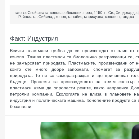
тагове:
Свойствата, конопа, обяснени, през, 1150, г., Св., Хилдегард, 
–, Рейнската, Сибила, , коноп, канабис, марихуана, конопен, ганджа
Факт: Индустрия
Всички пластмаси трябва да се произвеждат от олио от 
конопа. Такива пластмаси са биологично разграждащи се, с
не замърсяват природата. Пластмасите, произвеждани от не
които сте много добре запознати, спомагат за разруш
природата. Те не се саморазграждат и ще причиняват гол
бъдеще. Процесът за производството на голям спектър 
пластмаси няма да опропасти реките, както направиха Дюп
петролни компании. Екологията не влиза в плановете н
индустрия и политическата машина. Конопените продукти са 
безопасни.