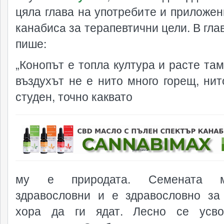
цяла глава на употребите и приложен
канабисa за терапевтични цели. В гла
пише:
„Конопът е топла култура и расте там
въздухът не е нито много горещ, нит
студен, точно каквато
реклама
му е природата. Семената 
здравословни и е здравословно за
хора да ги ядат. Лесно се усво