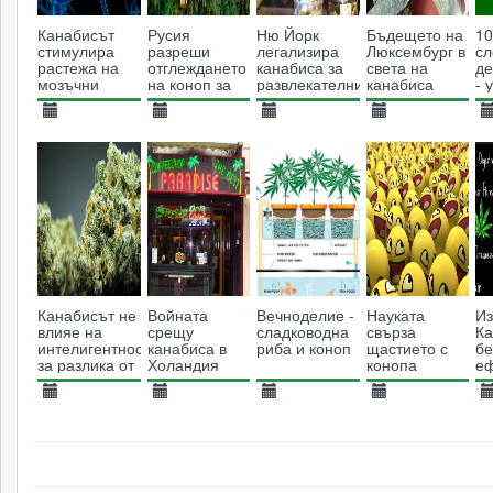
Канабисът
Русия
Ню Йорк
Бъдещето на
10
стимулира
разреши
легализира
Люксембург в
сл
растежа на
отглеждането
канабиса за
света на
де
мозъчни
на коноп за
развлекателни
канабиса
- 
клетки
медицински
цели
на
цели
на
16.06.2013
26.02.2020
29.03.2021
26.08.2019
1
19648
7661
3797
2663
Канабисът не
Войната
Вечноделие -
Науката
Из
влияе на
срещу
сладководна
свърза
Ка
интелигентността,
канабиса в
риба и коноп
щастието с
бе
за разлика от
Холандия
конопа
е
алкохола
ле
ф
28.10.2014
30.10.2014
06.02.2019
17.04.2014
1
20682
10041
3616
7877