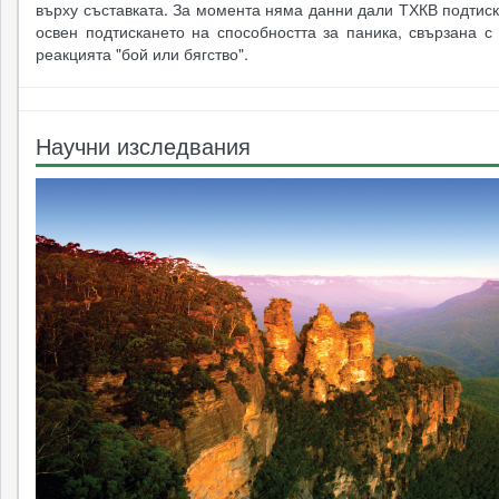
върху съставката. За момента няма данни дали ТХКВ подтис
освен подтискането на способността за паника, свързана с
реакцията "бой или бягство".
Научни изследвания