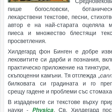
Средновекови
пише богословски, ботанич
лекарствени текстове, песни, стихотв
автор е на най-старата оцеляла 
пиеса и множество блестящи тек
просветления.
Хилдегард фон Бинген е добре изв
лековитите си дарби и познания, вк
практическо приложение на тинктури, 
скъпоценни камъни. Тя отглежда „
c
an
билковата си градината и го пре
срещу гадене и проблеми със стомаха
В издадените си текстове върху при
науки -
Physica
, Св. Хилдегард по