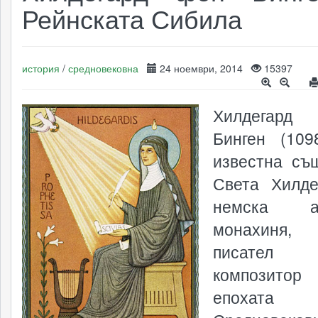
Рейнската Сибила
история
/
средновековна
24 ноември, 2014
15397
Хилдегар
Бинген (1098
известна съ
Света Хилде
немска аб
монахиня, 
писат
композит
епохат