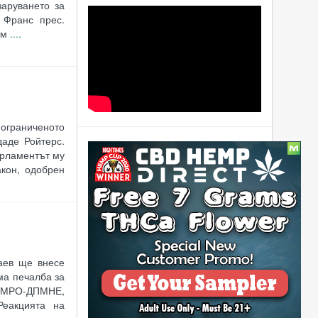
заруването за
 Франс прес.
ам
....
ограниченото
даде Ройтерс.
Статии
арламентът му
акон, одобрен
Бизнесът с канабис
процъфтява
Градският съвет на
Вашингтон
декриминализира
аев ще внесе
марихуаната
ма печалба за
Арестувани са дилъри,
 ВМРО-ДПМНЕ,
които са използвали
Реакцията на
гълъби, за да продават