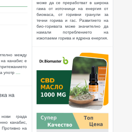
може да се преработват в широка
гама от източници на енергия от
биомаса, от горивни гранули за
течни горива и гас. Развитието на
био-горивата може значително да
намали потреблението на
изкопаеми горива и ядрена енергия.
ително между
 на канабис е
 притежанието
на употр
....
вка на
нови града
нно канабис,
. Противно на