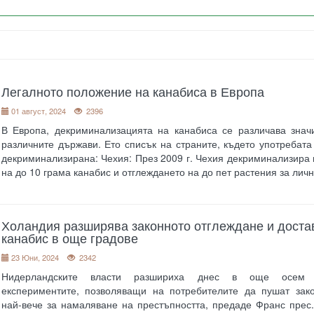
Легалното положение на канабиса в Европа
01 август, 2024
2396
В Европа, декриминализацията на канабиса се различава знач
различните държави. Ето списък на страните, където употребата
декриминализирана: Чехия: През 2009 г. Чехия декриминализира
на до 10 грама канабис и отглеждането на до пет растения за лич
Холандия разширява законното отглеждане и доста
канабис в още градове
23 Юни, 2024
2342
Нидерландските власти разшириха днес в още осем 
експериментите, позволяващи на потребителите да пушат зако
най-вече за намаляване на престъпността, предаде Франс прес