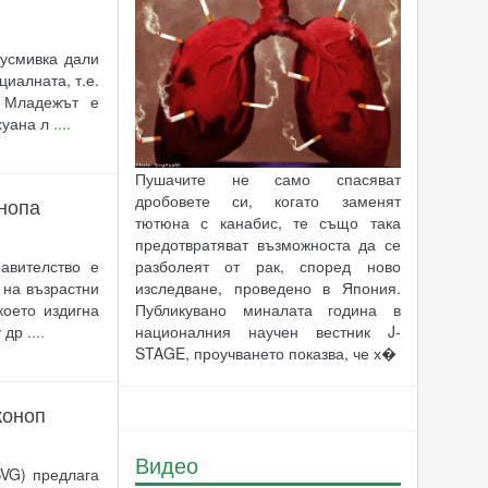
 усмивка дали
иалната, т.е.
. Младежът е
хуана л
....
Пушачите не само спасяват
дробовете си, когато заменят
нопа
тютюна с канабис, те също така
предотвратяват възможноста да се
разболеят от рак, според ново
авителство е
изследване, проведено в Япония.
 на възрастни
Публикувано миналата година в
което издигна
националния научен вестник J-
у др
....
STAGE, проучването показва, че х�
коноп
Видео
VG) предлага