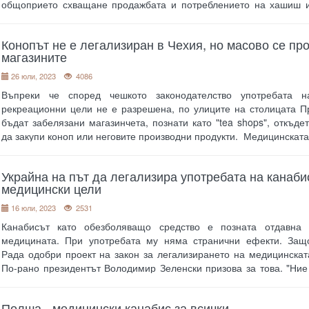
общоприето схващане продажбата и потреблението на хашиш и
законни в Нидерландия, н
....
Конопът не е легализиран в Чехия, но масово се пр
магазините
26 юли, 2023
4086
Въпреки че според чешкото законодателство употребата 
рекреационни цели не е разрешена, по улиците на столицата П
бъдат забелязани магазинчета, познати като "tea shops", откъде
да закупи коноп или неговите производни продукти. Медицинскат
Украйна на път да легализира употребата на канаби
медицински цели
16 юли, 2023
2531
Канабисът като обезболяващо средство е позната отдавна
медицината. При употребата му няма странични ефекти. Защ
Рада одобри проект на закон за легализирането на медицинска
По-рано президентът Володимир Зеленски призова за това. "Ние
....
Полша - медицински канабис за всички