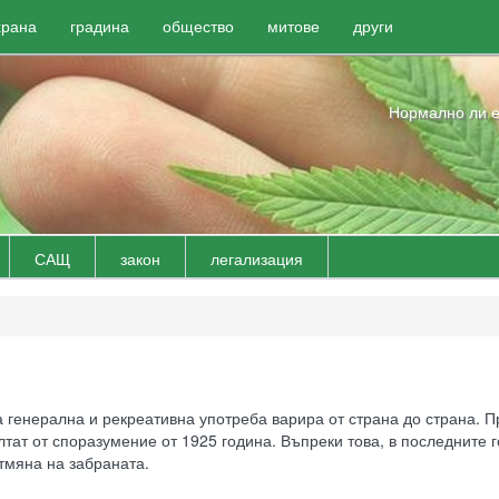
храна
градина
общество
митове
други
Нормално ли е
САЩ
закон
легализация
а генерална и рекреативна употреба варира от страна до страна. 
лтат от споразумение от 1925 година. Въпреки това, в последните 
тмяна на забраната.