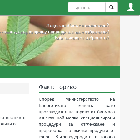
Защо канабисът е нелегален?
 човек да върви срещу природата и да я забранява?
Кой печели от забраната?
Факт: Гориво
Според Министерството на
Енергетиката, конопът като
производител на гориво от биомаса
Притежанието
изисква най-малко специализирани
години се
процедури за отглеждане и
преработка, на всички продукти от
коноп. Въглеводородите в конопа