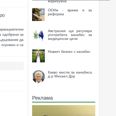
марихуана
ООНе - време е за
реформа
ро
армацевтични
Австралия ще регулира
са одобрени за
употребата канабис за
медицински цели
съдържание да
е огромен и се
Новият бизнес с канабис
Какво мисли за канабиса
д-р Михаел Дор
Реклама