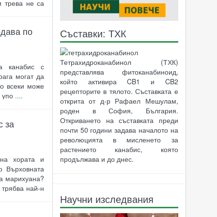
 трева не са
одава по
Съставки: ТХК
Тетрахидроканабинол (ТХК)
на канабис с
представлява фитоканабиноид,
рага могат да
който активира CB1 и CB2
то всеки може
рецепторите в тялото. Съставката е
а упо
....
открита от д-р Рафаел Мешулам,
роден в София, България.
Откриването на съставката преди
с за
почти 50 години задава началото на
революцията в мисленето за
растението канабис, която
продължава и до днес.
 на хората и
о Върховната
та марихуана?
 трябва най-н
Научни изследвания