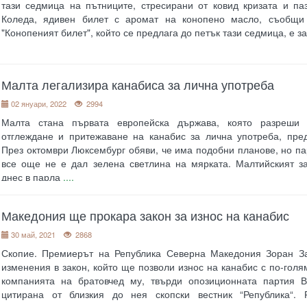
тази седмица на пътниците, стресирани от ковид кризата и па
Коледа, ядивен билет с аромат на конопено масло, съобщи
"Конопеният билет", който се предлага до петък тази седмица, е з
Малта легализира канабиса за лична употреба
02 януари, 2022
2994
Малта стана първата европейска държава, която разреши 
отглеждане и притежаване на канабис за лична употреба, пре
През октомври Люксембург обяви, че има подобни планове, но п
все още не е дал зелена светлина на мярката. Малтийският з
днес в парла
....
Македония ще прокара закон за износ на канабис
30 май, 2021
2868
Скопие. Премиерът на Република Северна Македония Зоран З
изменения в закон, който ще позволи износ на канабис с по-голя
компанията на братовчед му, твърди опозиционната партия
цитирана от близкия до нея скопски вестник “Република“. 