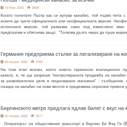
13 Юни, 2023
2829
Когато попитате Пьотр как си купува канабис, той първо пита с
искате да чуете официалната или неофициалната версия. Неофиц
истинската версия, той разказва само под измислено име
предпазлив и обяснява защо: "Толкова дълго чаках да пуша мари
Германия предприема стъпки за легализиране на ко
02 януари, 2022
3183
На този етап всичко, което новото германско коалиционно пр
казало, е, че ще разреши "контролираната продажба на канабис
за развлекателни цели в лицензирани магазини" - съобщение, 
пазара на канабис на нови висоти и предизвика сериозни тревоги 
Берлинското метрo предлага ядлив билет с вкус на 
02 януари, 2022
3071
Операторът на обществения транспорт в Берлин Бе Фау Ге (B