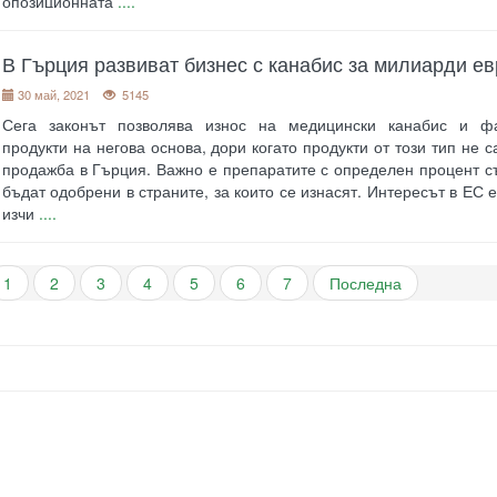
опозиционната
....
В Гърция развиват бизнес с канабис за милиарди ев
30 май, 2021
5145
Сега законът позволява износ на медицински канабис и ф
продукти на негова основа, дори когато продукти от този тип не 
продажба в Гърция. Важно е препаратите с определен процент 
бъдат одобрени в страните, за които се изнасят. Интересът в ЕС 
изчи
....
1
2
3
4
5
6
7
Последна