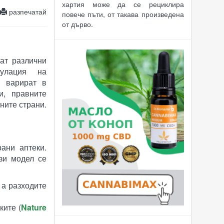
хартия може да се рециклира
разпечатай
повече пъти, от такава произведена
от дърво.
ат различни
улация на
и варират в
и, правните
ните страни.
ани аптеки.
зи модел се
 а разходите
ите​ (
Nature