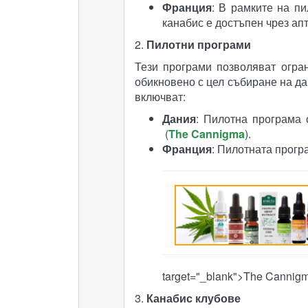
Франция
: В рамките на п
канабис е достъпен чрез апте
2.
Пилотни програми
Тези програми позволяват огра
обикновено с цел събиране на да
включват:
Дания
: Пилотна програма 
(
The Cannigma
)​.
Франция
: Пилотната програ
target="_blank">The Cannigma
3.
Канабис клубове