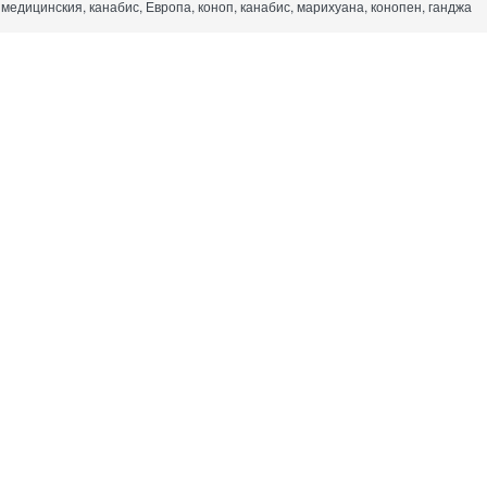
медицинския, канабис, Европа, коноп, канабис, марихуана, конопен, ганджа