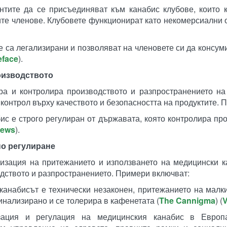
нтите да се присъединяват към канабис клубове, които 
ите членове. Клубовете функционират като некомерсиални 
е са легализирани и позволяват на членовете си да консум
eface
)​.
оизводството
ра и контролира производството и разпространението на
 контрол върху качеството и безопасността на продуктите. 
ис е строго регулиран от държавата, която контролира пр
news
)​.
о регулиране
изация на притежанието и използването на медицински к
дството и разпространението. Примери включват:
 канабисът е технически незаконен, притежанието на малк
нализирано и се толерира в кафенетата​ (
The Cannigma
)​​ (
V
зация и регулация на медицинския канабис в Европ