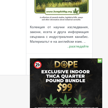
Колекция от научни изследвания,
закони, есета и друга информация
свързана с индустриалния канабис.
Материалът е на английски език. ..
..разгледайте
В момента има 12 госта и 0
потребителя използващи сайта.
2026-08-08 08:11:18