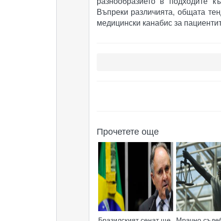
разнообразието в подходите к
Въпреки различията, общата те
медицински канабис за пациентит
Прочетете още
Бразилският сенат ще
Мрачно съде