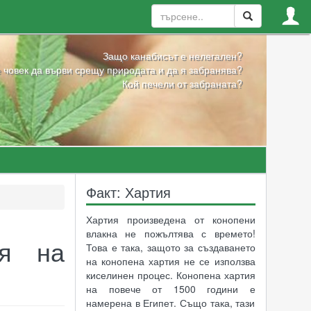
Защо канабисът е нелегален?
 човек да върви срещу природата и да я забранява?
Кой печели от забраната?
Факт: Хартия
Хартия произведена от конопени
влакна не пожълтява с времето!
ия на
Това е така, защото за създаването
на конопена хартия не се използва
киселинен процес. Конопена хартия
на повече от 1500 години е
намерена в Египет. Също така, тази