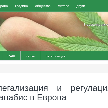
храна
градина
общество
митове
други
Нормално ли е
САЩ
закон
легализация
егализация и регулац
анабис в Европа