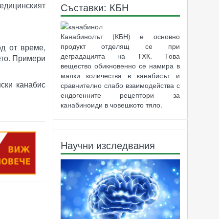
медицинският
Съставки: КБН
Канабинолът (КБН) е основно
продукт отделящ се при
д от време,
деградацията на ТХК. Това
ето. Примери
вещество обикновенно се намира в
малки количества в канабисът и
ски канабис​
сравнително слабо взаимодейства с
ендогенните рецептори за
канабиноиди в човешкото тяло.
Научни изследвания