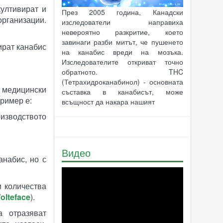
култивират и
През 2005 година, Канадски
организации.
изследователи направиха
невероятно разкритие, което
завинаги разби митът, че пушенето
ират канабис
на канабис вреди на мозъка.
Изследователите откриват точно
обратното. THC
(Тетрахидроканабинол) - основната
 медицински
съставка в канабисът, може
Пример е:
всъщност да накара нашият
оизводството
Видео
анабис, но с
и количества
olteface
)​.
а отразяват