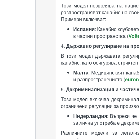
Този модел позволява на пацие
разпространяват канабис на сво
Примери включват:
Испания
: Канабис клубовет
в частни пространства​ (
Volt
4.
Държавно регулиране на пр
В този модел държавата регули
канабис, като осигурява стриктен
Малта
: Медицинският канаб
и разпространението​ (
euro
5.
Декриминализация и частичн
Този модел включва декриминал
ограничени регулации за произво
Нидерландия
: Въпреки че
за лична употреба е декрими
Различните модели за легали