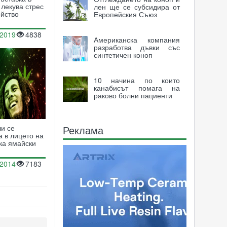
 лекува стрес
лен ще се субсидира от
ойство
Европейския Съюз
.2019
4838
Американска компания
разработва дъвки със
синтетичен коноп
10 начина по които
канабисът помага на
раково болни пациенти
Реклама
и се
 в лицето на
ка ямайски
.2014
7183