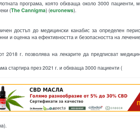
илотната програма, която обхваща около 3000 пациенти, 
ки​ (
The Cannigma
)​​ (
euronews
)​.
ничен достъп до медицински канабис за определен перио
нни и оценка на ефективността и безопасността на лечени
от 2018 г. позволява на лекарите да предписват медицин
ма стартира през 2021 г. и обхваща 3000 пациенти​ (
реклама
)​.