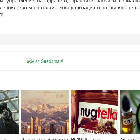
ъм управление на здравето, правните рамки и социални
нденция е към по-голяма либерализация и разширяване н
е.
бно
В Колорадо приходите
Nugtella - течен
Активна с