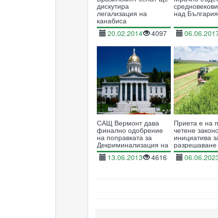
дискутира
средновекови
легализация на
над Българи
канабиса
20.02.2014
4097
06.06.201
САЩ Вермонт дава
Приета е на 
финално одобрение
четене закон
на поправката за
инициатива з
Декриминализация на
разрешаване
Канабиса
преработката
13.06.2013
4616
06.06.202
индустриален
нас