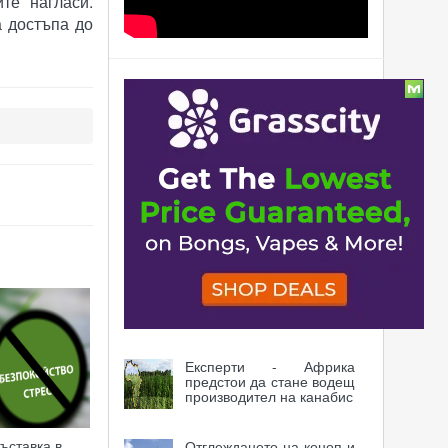
те нагласи.
а достъпа до
Статии
Още работни места и по-
високи заплати в
сферата на канабиса
Пушенето на коноп
облекчава болестта на
Крон без странични
ефекти
10 мита за растението
канабис
Експерти - Африка
предстои да стане водещ
производител на канабис
ъставка в
Отглеждането на коноп и