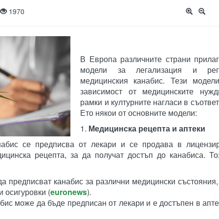
1970
В Европа различните страни прилаг
модели за легализация и рег
медицинския канабис. Тези модел
зависимост от медицинските нужд
рамки и културните нагласи в съответ
Ето някои от основните модели:
1.
Медицинска рецепта и аптеки
набис се предписва от лекари и се продава в лицензир
ицинска рецепта, за да получат достъп до канабиса. То
 да предписват канабис за различни медицински състояния,
 осигуровки​ (
euronews
)​.
бис може да бъде предписан от лекари и е достъпен в аптек