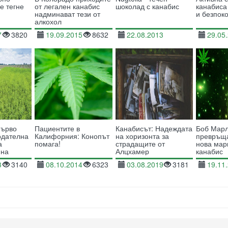
е тегне
от легален канабис
шоколад с канабис
канабиса
я
надминават тези от
и безпок
алкохол
7
3820
19.09.2015
8632
22.08.2013
29.05
23524
първо
Пациентите в
Канабисът: Надеждата
Боб Марл
одателна
Калифорния: Конопът
на хоризонта за
превръща
а
помага!
страдащите от
нова мар
 на
Алцхамер
канабис
 на
3
3140
08.10.2014
6323
03.08.2019
3181
19.11
 коноп у