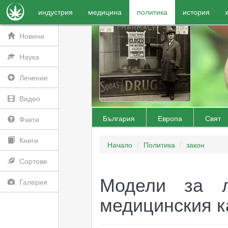
индустрия
медицина
политика
история
Новини
Наука
Лечение
Видео
България
Европа
Свят
Факти
Книги
Начало
Политика
закон
Сортове
Модели за л
Галерия
медицинския к