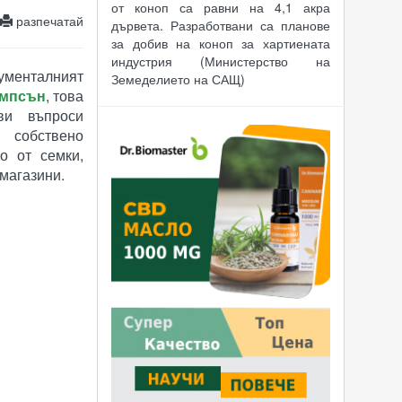
от коноп са равни на 4,1 акра
разпечатай
дървета. Разработвани са планове
за добив на коноп за хартиената
индустрия (Министерство на
кументалният
Земеделието на САЩ)
импсън
, това
ви въпроси
 собствено
о от семки,
 магазини.