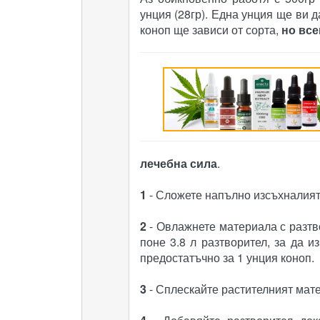
унция (28гр). Една унция ще ви 
коноп ще зависи от сорта,
но все
лечебна сила
.
1
- Сложете напълно изсъхналият
2
- Овлажнете материала с разтво
поне 3.8 л разтворител, за да и
предостатъчно за 1 унция коноп.
3
- Сплескайте растителният мате