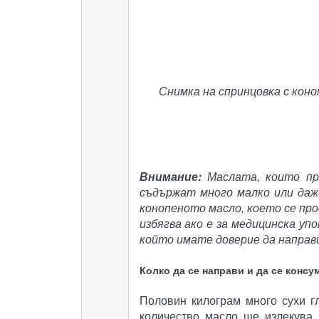
Снимка на спринцовка с коно
Внимание:
Маслата, които пр
съдържат много малко или даже
конопеното масло, което се про
избягва ако е за медицинска уп
който имате доверие да направи
Колко да се направи и да се консу
Половин килограм много сухи г
количество масло ще излекува 