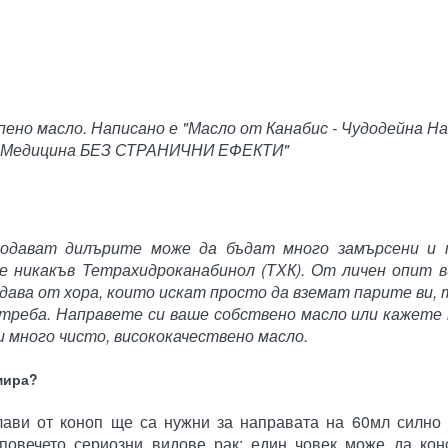
пено масло. Написано е "Масло от Канабис - Чудодейна Н
Медицина БЕЗ СТРАНИЧНИ ЕФЕКТИ"
одават дилърите може да бъдат много замърсени и 
 никакъв Тетрахидроканабинол (ТХК). От личен опит ви
дава от хора, които искат просто да вземат парите ви, 
отреба. Направете си ваше собствено масло или кажете 
 много чисто, висококачествено масло.
мира?
лави от коноп ще са нужни за направата на 60мл силно 
повечето сериозни видове рак; един човек може да кон