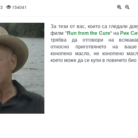
013
154041
За тези от вас, които са гледали до
филм "
Run from the Cure
" на
Рик С
трябва да отговори на всякака
относно приготвянето на ваше
конопено масло, не конопено масл
което може да се купи в повечето био