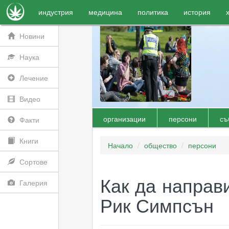
индустрия
медицина
политика
история
Новини
Наука
Лечение
Видео
организации
персони
съ
Факти
Книги
Начало
общество
персони
Сортове
Как да направ
Галерия
Рик Симпсън