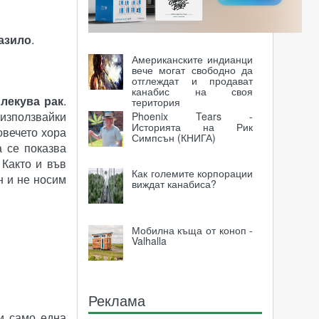
Във Франция започва
експеримент с канабис
за медицински цели
азило
.
Американските индианци
вече могат свободно да
отглеждат и продават
канабис на своя
 лекува рак
.
територия
 използвайки
Phoenix Tears -
Историята на Рик
овечето хора
Симпсън (КНИГА)
а се показва
. Както и във
Как големите корпорации
н и не носим
виждат канабиса?
Мобилна къща от коноп -
Valhalla
Реклама
 и само една