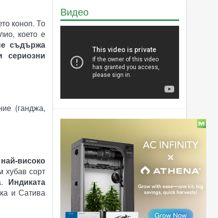
Видео
то коноп. То
лио, което е
не съдържа
и сериозни
ие (ганджа,
Статии
Предстои
парламентарен дебат
относно легализацията
о
най-високо
на канабиса в Англия
м хубав сорт
Министър на
а.
Индиката
правосъдието:
ика и Сатива
Канабисът не е
кръстопътен наркотик