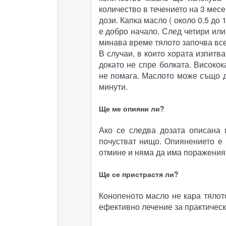
количество в течението на 3 месе
дози. Капка масло ( около 0.5 до
е добро начало. След четири или
минава време тялото започва все
В случаи, в които хората изпитв
докато не спре болката. Високо
не помага. Маслото може също д
минути.
Ще ме опияни ли?
Ако се следва дозата описана 
почустват нищо. Опиянението е
отмине и няма да има поражения.
Ще се пристрастя ли?
Конопеното масло не кара тялот
ефективно лечение за практичес