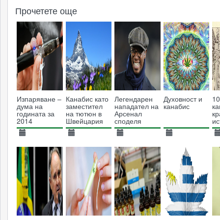
Прочетете още
Изпаряване –
Канабис като
Легендарен
Духовност и
10
дума на
заместител
нападател на
канабис
ка
годината за
на тютюн в
Арсенал
кр
2014
Швейцария
споделя
ис
своите
зо
моменти с
би
21.11.2014
24.01.2017
16.09.2016
19.06.2014
1
билката
4801
9951
5475
12509