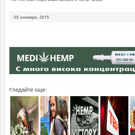
бълг
03 ноември, 2015
20 н
факт
мар
Инд
или
Гледайте още:
Инд
коно
стра