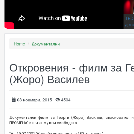
TEDx
детс
Home
Документални
МАР
ТОВ
НЯМ
КАЖ
Откровения - филм за Г
(Жоро) Василев
ЕНЦ
НА 
Скри
03 ноември, 2015
4504
Исти
Документален филм за Георги (Жоро) Василев, съосновател 
масл
ПРОМЕНА" и пътят му към свободата.
кана
субт
"На 19.07.2001 Жоро беше заловен с 180 гр. трева."