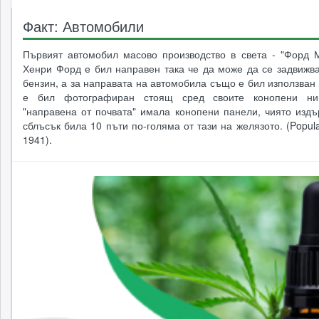
Факт: Автомобили
Първият автомобил масово производство в света - "Форд 
Хенри Форд е бил направен така че да може да се задвижва
бензин, а за направата на автомобила също е бил използван
е бил фотографиран стоящ сред своите конопени нив
"направена от почвата" имала конопени панели, чиято издъ
сблъсък била 10 пъти по-голяма от тази на желязото. (Popul
1941).