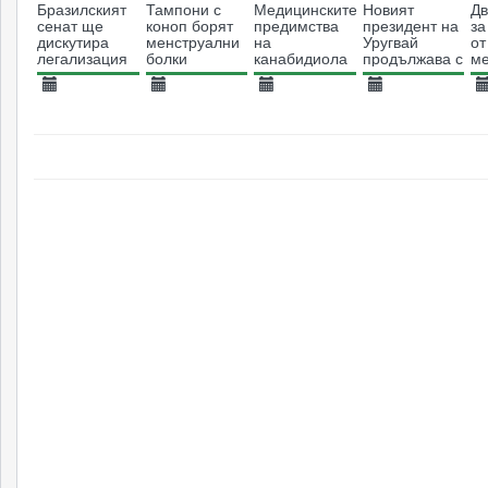
Бразилският
Тампони с
Медицинските
Новият
Д
сенат ще
коноп борят
предимства
президент на
за
дискутира
менструални
на
Уругвай
от
легализация
болки
канабидиола
продължава с
м
на канабиса
- огромен
приложението
н
потенциал за
на канабис
ск
20.02.2014
27.06.2017
01.07.2016
05.12.2014
1
лечение
политиката
гл
4098
6861
7393
на страната
4613
ни