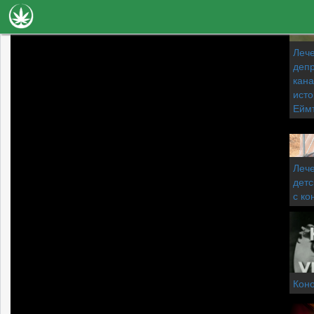
Новини
Лече
депр
Наука
кана
исто
Лечение
Ейм
Видео
Факти
Лече
детс
Книги
с ко
Сортове
Галерия
Коно