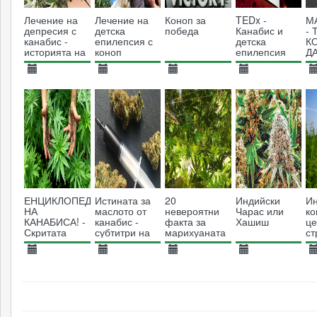
Лечение на
Лечение на
Коноп за
TEDx -
М
депресия с
детска
победа
Канабис и
- 
канабис -
епилепсия с
детска
К
историята на
коноп
епилепсия
Д
Еймъс
К
Макдоналд
19.04.2017
19.04.2017
28.02.2017
12.02.2017
2
7040
7001
6251
6794
ЕНЦИКЛОПЕДИЯ
Истината за
20
Индийски
И
НА
маслото от
невероятни
Чарас или
ко
КАНАБИСА! -
канабис -
факта за
Хашиш
це
Скритата
субтитри на
марихуаната
ст
Истина
български
26.01.2017
26.01.2017
26.01.2017
16.01.2017
0
11777
43096
4217
6061