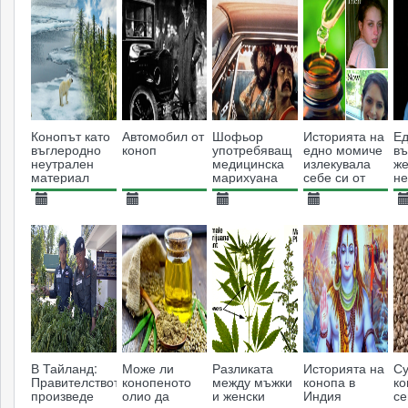
Конопът като
Автомобил от
Шофьор
Историята на
Е
въглеродно
коноп
употребяващ
едно момиче
въ
неутрален
медицинска
излекувала
же
материал
марихуана
себе си от
не
печели
лаймска
уп
съдебна
болест с олио
ка
23.07.2021
27.11.2018
15.06.2013
05.04.2014
0
жалба
от коноп
3379
3756
6884
24673
В Тайланд:
Може ли
Разликата
Историята на
Су
Правителството
конопеното
между мъжки
конопа в
ко
произведе
олио да
и женски
Индия
с