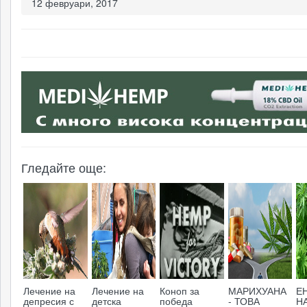
12 февруари, 2017
мар
Инд
или
Инд
коно
Гледайте още:
стра
Откр
филм
(Жор
Лечение на
Лечение на
Коноп за
МАРИХУАНА
Е
депресия с
детска
победа
- ТОВА
Н