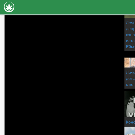
Новини
Лече
депр
Наука
кана
исто
Лечение
Ейм
Видео
Факти
Лече
детс
Книги
с ко
Сортове
Галерия
Коно