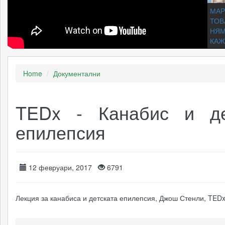
МАР
ТОВ
НЯМ
КАЖ
Home
Документални
ЕНЦ
НА 
Скри
TEDx - Канабис и де
епилепсия
Исти
масл
кана
субт
бълг
12 февруари, 2017
6791
Лекция за канабиса и детската епилепсия, Джош Стенли, TEDx
20 н
факт