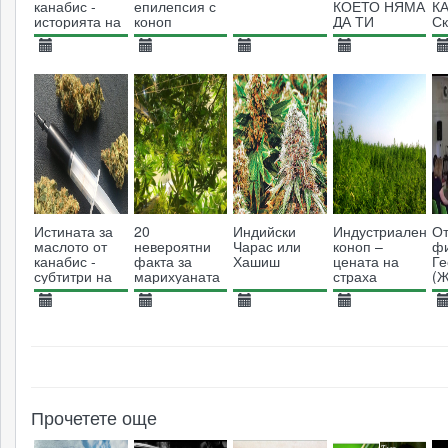
канабис -
епилепсия с
КОЕТО НЯМА
К
историята на
коноп
ДА ТИ
Ск
Еймъс
КАЖАТ!
И
Макдоналд
19.04.2017
19.04.2017
28.02.2017
26.01.2017
2
7039
6998
6250
4035
Истината за
20
Индийски
Индустриален
От
маслото от
невероятни
Чарас или
коноп –
ф
канабис -
факта за
Хашиш
цената на
Ге
субтитри на
марихуаната
страха
(
български
В
26.01.2017
26.01.2017
16.01.2017
03.11.2015
0
43094
4214
6059
7320
Прочетете още