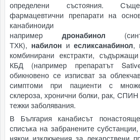
определени състояния. Същес
фармацевтични препарати на осно
канабиноид
например
дронабинол
(синте
ТХК),
набилон
и
есликсанабинол
,
комбинирани екстракти, съдържащ
КБД (например препаратът Sativ
обикновено се изписват за облекча
симптоми при пациенти с множе
склероза, хронични болки, рак, СПИН 
тежки заболявания.
В България канабисът понастоящ
списъка на забранените субстанции,
някои изключения за лекарствени пр