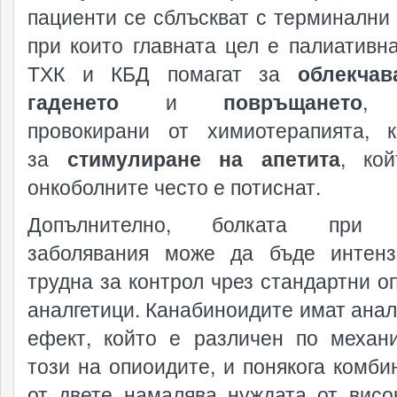
пациенти се сблъскват с терминални 
при които главната цел е палиативна
ТХК и КБД помагат за
облекчав
гаденето
и
повръщането
, 
провокирани от химиотерапията, 
за
стимулиране на апетита
, ко
онкоболните често е потиснат.
Допълнително, болката при 
заболявания може да бъде интен
трудна за контрол чрез стандартни о
аналгетици. Канабиноидите имат анал
ефект, който е различен по механ
този на опиоидите, и понякога комби
от двете намалява нуждата от висо