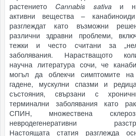
растението
Cannabis sativa
и не
активни вещества – канабиноид
разглеждат като възможни реше
различни здравни проблеми, вклю
тежки и често считани за „нел
заболявания. Нарастващото коли
научна литература сочи, че канаб
могъл да облекчи симптомите на
гадене, мускулни спазми и редиц
състояния, свързани с хронич
терминални заболявания като ра
СПИН, множествена склер
невродегенеративни разстро
Настоящата статия разглежда ос