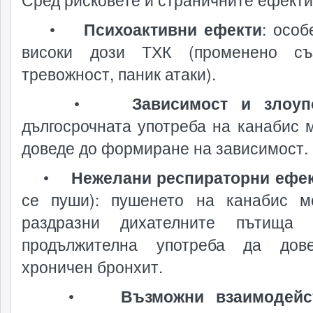
•
Психоактивни ефекти
: особ
високи дози ТХК (променено съз
тревожност, паник атаки).
•
Зависимост и злоуп
дългосрочната употреба на канабис 
доведе до формиране на зависимост.
•
Нежелани респираторни ефе
се пуши): пушенето на канабис 
раздразни дихателните пътища
продължителна употреба да дов
хроничен бронхит.
•
Възможни взаимодейс