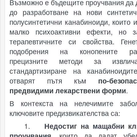
Възможно е бъдещите проучвания да 
до разработване на нови синтети
полусинтетични канабиноиди, които и
малко психоактивни ефекти, но з
терапевтичните си свойства. Гене
подобрения на конопените рас
прецизните методи за извли
стандартизиране на канабиноиди
отварят пътя към
по-безоп
предвидими лекарствени форми
.
В контекста на нелечимите забо
ключовите предизвикателства са:
1.
Недостиг на мащабни кл
проучвания
, които да дадат убе