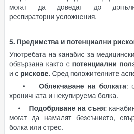
могат да доведат до допълн
респираторни усложнения.
5. Предимства и потенциални риско
Употребата на канабис за медицински
обвързана както с
потенциални пол
и с
рискове
. Сред положителните аспе
•
Облекчаване на болката
: 
хроничната и некупируема болка.
•
Подобряване на съня
: канаби
могат да намалят безсънието, свъ
болка или стрес.