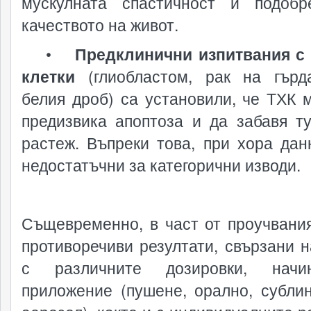
мускулната спастичност и подоб
качеството на живот.
•
Предклинични изпитвания с
клетки
(глиобластом, рак на гърд
белия дроб) са установили, че ТХК 
предизвика апоптоза и да забавя т
растеж. Въпреки това, при хора дан
недостатъчни за категорични изводи.
Същевременно, в част от проучвани
противоречиви резултати, свързани н
с различните дозировки, нач
приложение (пушене, орално, сублин