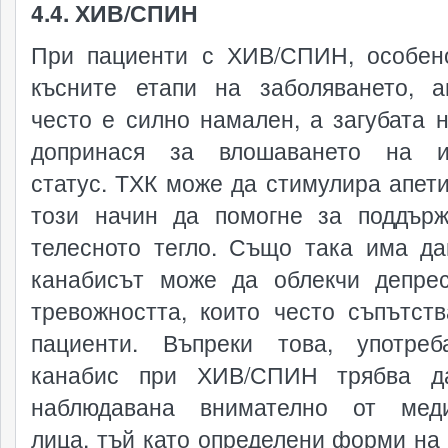
4.4. ХИВ/СПИН
При пациенти с ХИВ/СПИН, особен
късните етапи на заболяването, а
често е силно намален, а загубата н
допринася за влошаването на и
статус. ТХК може да стимулира апети
този начин да помогне за поддър
телесното тегло. Също така има да
канабисът може да облекчи депре
тревожността, които често съпътств
пациенти. Въпреки това, употре
канабис при ХИВ/СПИН трябва д
наблюдавана внимателно от меди
лица, тъй като определени форми на