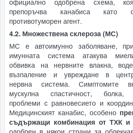
официално одобрена схема, ко
препоръчва канабиса като о
противотуморен агент.
4.2. Множествена склероза (МС)
МС е автоимунно заболяване, пр
имунната система атакува миели
обвивка на нервните влакна, вод
възпаление и увреждане в центр
нервна система. Симптомите вк
мускулна спастичност, болка, 
проблеми с равновесието и координ
Медицинският канабис, особено
пре
съдържащи комбинация от ТХК и
одобрен в някои страни за облекча