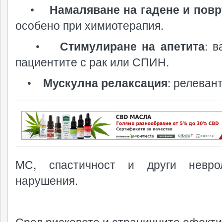
•
Намаляване на гадене и пов
особено при химиотерапия.
•
Стимулиране на апетита
: в
пациентите с рак или СПИН.
•
Мускулна релаксация
: релеван
реклама
МС, спастичност и други неврол
нарушения.
Сред рисковете и страничните ефекти