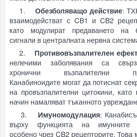
1.
Обезболяващо действие
: ТХ
взаимодействат с CB1 и CB2 рецеп
като модулират предаването на 
сигнали в централната нервна систем
2.
Противовъзпалителен ефек
нелечими заболявания са свър
хронични възпалителни про
Канабиноидите могат да потиснат сек
на провъзпалителни цитокини, като 
начин намаляват тъканното увреждан
3.
Имуномодулация
: Канабисъ
върху функцията на имунните к
особено чрез CB2 рецепторите. Това 