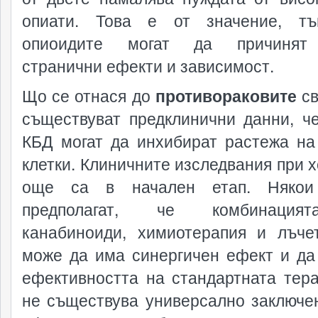
опиати. Това е от значение, тъ
опиоидите могат да причинят
странични ефекти и зависимост.
Що се отнася до
противораковите
св
съществуват предклинични данни, ч
КБД могат да инхибират растежа на
клетки. Клиничните изследвания при х
още са в начален етап. Някои
предполагат, че комбинаци
канабиноиди, химиотерапия и лъче
може да има синергичен ефект и да
ефективността на стандартната тера
не съществува универсално заключе