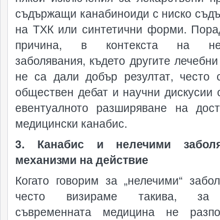
съдържащи канабиноиди с ниско съд
на ТХК или синтетични форми. Пора
причина, в контекста на не
заболявания, където другите лечебни
не са дали добър резултат, често 
обществен дебат и научни дискусии 
евентуалното разширяване на дос
медицински канабис.
3. Канабис и нелечими заболя
механизми на действие
Когато говорим за „нелечими“ забол
често визираме такива, за
съвременната медицина не разпо