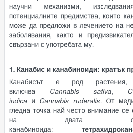
научни механизми, изследван
потенциалните предимства, които ка
може да предложи в лечението на н
заболявания, както и предизвикател
свързани с употребата му.
1. Канабис и канабиноиди: кратък п
Канабисът е род растения,
включва
Cannabis sativa
,
C
indica
и
Cannabis ruderalis
. От мед
гледна точка най-често внимание се
на двата осно
канабиноида:
тетрахидрока