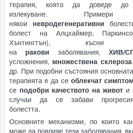
терапия, която да доведе до
излекуване. Пример
някои
невродегенеративни
болести
болест на Алцхаймер, Паркинс
Хънтингтън), късни е
на
ракови
заболявания,
ХИВ/С
усложнения,
множествена склероза
др. При подобни състояния основната
терапията е да се
облекчат симпто
се
подобри качеството на живот
и 
случаи да се забави прогреси
болестта.
Основните механизми, по които ка
може да повлияе тези заболявания, вк