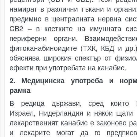
намират в различни тъкани и органи
предимно в централната нервна сис
CB2 – в клетките на имунната си
периферни органи. Взаимодейств
фитоканабиноидите (ТХК, КБД и др.
обяснява широкия спектър от физио
ефекти при употребата на канабис.
2. Медицинска употреба и норм
рамка
В редица държави, сред които К
Израел, Нидерландия и някои щати
лекарственият канабис е законово р
и лекарите могат да го предпис