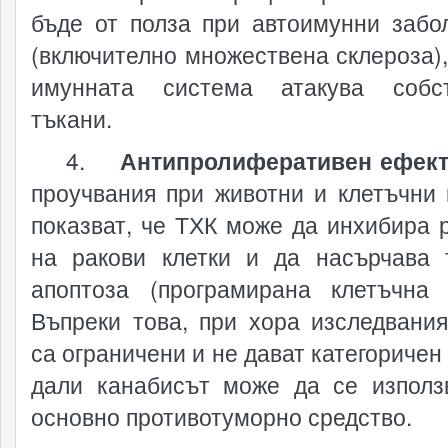
бъде от полза при автоимунни забо
(включително множествена склероза),
имунната система атакува собст
тъкани.
4.
Антипролиферативен ефек
проучвания при животни и клетъчни 
показват, че ТХК може да инхибира 
на ракови клетки и да насърчава 
апоптоза (програмирана клетъчна 
Въпреки това, при хора изследвани
са ограничени и не дават категоричен
дали канабисът може да се използ
основно противотуморно средство.