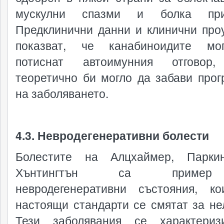
мускулни спазми и болка п
Предклинични данни и клинични про
показват, че канабиноидите мо
потиснат автоимунния отговор,
теоретично би могло да забави прог
на заболяването.
4.3. Невродегенеративни болести
Болестите на Алцхаймер, Парки
Хънтингтън са приме
невродегенеративни състояния, к
настоящи стандарти се смятат за не
Тези заболявания се характериз