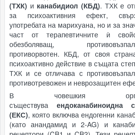
(ТХК)
и
канабидиол (КБД)
. ТХК е от
за психоактивния ефект, свъ
употребата на марихуана, но и за зна
част от терапевтичните ѝ свой
обезболяващ, противовъзпали
противорвотен. КБД, от своя стран
психоактивно действие в същата степ
ТХК и се отличава с противовъзпал
противотревожен и неврозащитен ефе
В човешкия орган
съществува
ендоканабиноидна с
(ЕКС)
, която включва ендогенни кана
(като анандамид и 2-AG) и канаб
рецептори (CB1 и CB2). Тези рецеп