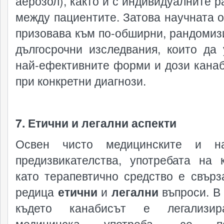
аерозол), както и с индивидуалните р
между пациентите. Затова научната 
призовава към по-обширни, рандомиз
дългосрочни изследвания, които да 
най-ефективните форми и дози кана
при конкретни диагнози.
7. Етични и легални аспекти
Освен чисто медицинските и на
предизвикателства, употребата на 
като терапевтично средство е свърз
редица
етични
и
легални
въпроси. В 
където канабисът е легализи
медицинска употреба, се по