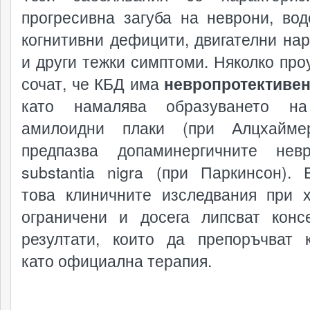
прогресивна загуба на неврони, во
когнитивни дефицити, двигателни на
и други тежки симптоми. Няколко про
сочат, че КБД има
невропротективе
като намалява образуването на
амилоидни плаки (при Алцхайме
предпазва допаминергичните нев
substantia nigra (при Паркинсон). 
това клиничните изследвания при 
ограничени и досега липсват конс
резултати, които да препоръчват 
като официална терапия.