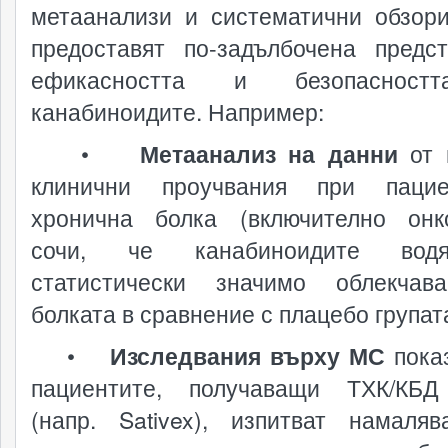
метаанализи и систематични обзори
предоставят по-задълбочена предс
ефикасността и безопаснос
канабиноидите. Например:
•
Метаанализ на данни
от 
клинични проучвания при паци
хронична болка (включително онк
сочи, че канабиноидите во
статистически значимо облекчав
болката в сравнение с плацебо групат
•
Изследвания върху МС
показ
пациентите, получаващи ТХК/КБД
(напр. Sativex), изпитват намаля