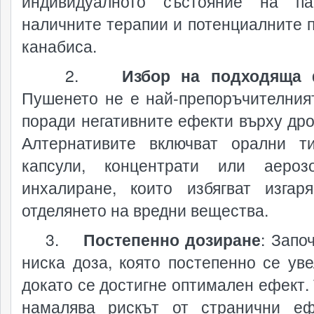
индивидуалното състояние на па
наличните терапии и потенциалните п
канабиса.
2.
Избор на подходяща
Пушенето не е най-препоръчителния
поради негативните ефекти върху дро
Алтернативите включват орални ти
капсули, концентрати или аероз
инхалиране, които избягват изгар
отделянето на вредни вещества.
3.
Постепенно дозиране
: Запо
ниска доза, която постепенно се уве
докато се достигне оптимален ефект. 
намалява рискът от странични е