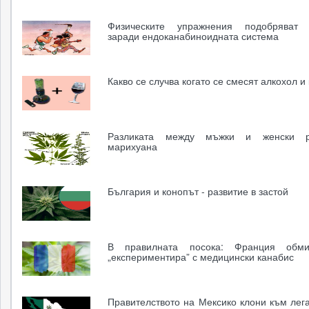
Физическите упражнения подобряват 
заради ендоканабиноидната система
Какво се случва когато се смесят алкохол и
Разликата между мъжки и женски р
марихуана
България и конопът - развитие в застой
В правилната посока: Франция обм
„експериментира” с медицински канабис
Правителството на Мексико клони към лег