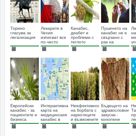
Торино
Лекарите в
Канабис,
Пушенето на
Ле
гласува за
Чехия
диабет и
канабис не е
н
легализация
изписват все
проблеми с
свързано с
ме
по-често
теглото
рак на
уп
канабис на
дробовете
за
своите
н
21.01.2014
08.11.2018
16.10.2013
17.06.2013
0
пациенти
се
6058
4235
19075
12482
Европейски
Интерактивна
Неефективността
Бъдещето на
Н
канабис - за
карта на
на борбата с
здравословните
Т
пациентите и
медицинския
наркотиците
закуски -
пр
бизнеса
канабис в
и възможните
конопени
ле
Европейския
решения
крекери
на
съюз
29.12.2018
26.10.2017
07.03.2016
25.03.2014
2