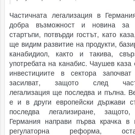
Частичната легализация в Герман
добра възможност и новина за 
стартъпи, потвърди гостът, като каза
ще видим развитие на продукти, бази
канабидиол, както и такива, свъ
употребата на канабис. Чаушев каза 
инвестициите в сектора започва
засилват, защото след част
легализация ще последва и пълна. В
е и в други европейски държави 
последва легализиране, защото,
Германия направи първа крачка в 
регулаторна реформа, оста