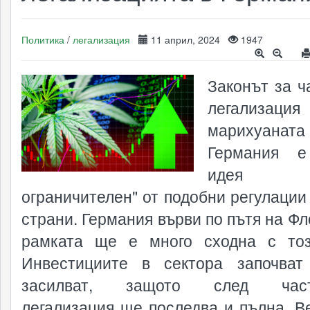
Политика
/
легализация
11 април, 2024
1947
Законът за ч
легализац
марихуан
Германия е
идея 
ограничителен" от подобни регулации 
страни. Германия върви по пътя на Фл
рамката ще е много сходна с то
Инвестициите в сектора започва
засилват, защото след част
легализация ще последва и пълна. В