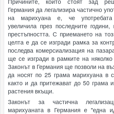
Причините, които стоят зад реш
Германия да легализира частично упо
на марихуана е, че употребат
увеличила през последните години, 
престъпността. С приемането на тоз
целта е да се изгради рамка за конт
последва комерсиализация на пазара
ще се изгради в рамките на няколко 
Законът в Германия ще позволи на въ
да носят по 25 грама марихуана в с
както и да притежават до 50 грама и
растения вкъщи.
Законът за частична легализа
марихуаната в Германия е "една и