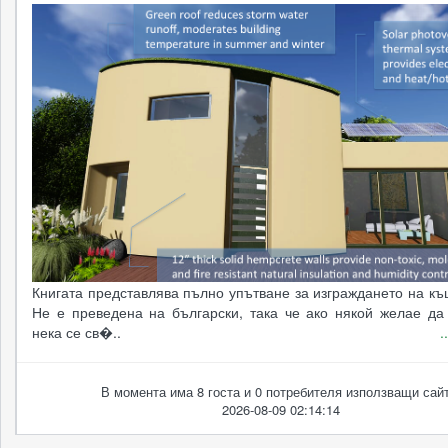
Книгата представлява пълно упътване за изграждането на къ
Не е преведена на български, така че ако някой желае да 
нека се св�..
.
В момента има 8 госта и 0 потребителя използващи сайт
2026-08-09 02:14:14