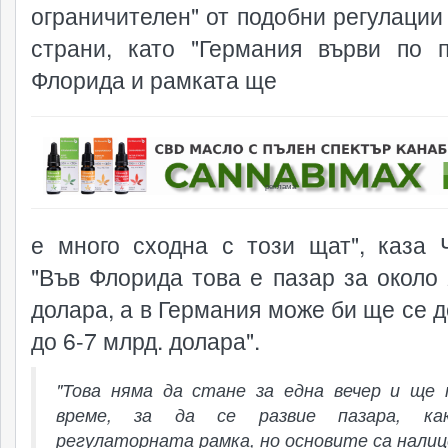
ограничителен" от подобни регулации 
страни, като "Германия върви по 
Флорида и рамката ще
реклама
е много сходна с този щат", каза 
"Във Флорида това е пазар за около 
долара, а в Германия може би ще се д
до 6-7 млрд. долара".
"Това няма да стане за една вечер и ще
време, за да се развие пазара, к
регулаторната рамка, но основите са налиц