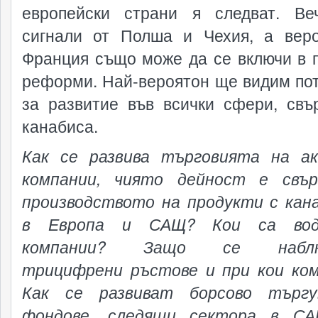
европейски страни я следват. В
сигнали от Полша и Чехия, а вер
Франция също може да се включи в 
реформи. Най-вероятон ще видим по
за развитие във всички сфери, свъ
канабиса.
Как се развива търговията на а
компании, чиято дейност е свър
производството на продукти с кан
в Европа и САЩ? Кои са во
компании? Защо се наблю
трицифрени ръстове и при кои ко
Как се развиват борсово търгу
фондове, следящи сектора в С