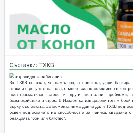
Съставки: ТХКВ
За ТХКВ се знае, че намалява, а понякога, дори блокира 
атаки и в резултат на това, е много силно ефективен в контр
пост-травматичен стрес и други ментални проблеми, в
безспокойствие и стрес. В Израел са извършени голям брой
върху съставката. За момента няма данни дали ТХКВ подтис
освен подтискането на способността за паника, свързана с
реакцията "бой или бягство".