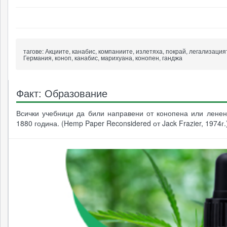
3005
8991
5835
18914
тагове:
Акциите, канабис, компаниите, излетяха, покрай, легализация
Германия, коноп, канабис, марихуана, конопен, ганджа
Факт: Образование
Всички учебници да били направени от конопена или ленен
1880 година. (Hemp Paper Reconsidered от Jack Frazier, 1974г.