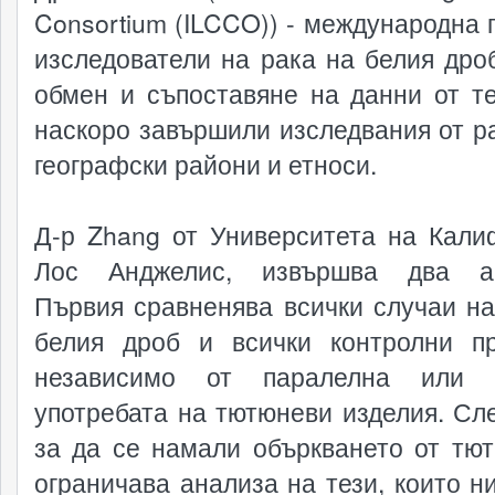
Consortium (ILCCO)) - международна г
изследователи на рака на белия дроб
обмен и съпоставяне на данни от т
наскоро завършили изследвания от р
географски райони и етноси.
Д-р Zhang от Университета на Кали
Лос Анджелис, извършва два ан
Първия сравненява всички случаи на
белия дроб и всички контролни пр
независимо от паралелна или 
употребата на тютюневи изделия. Сле
за да се намали объркването от тют
ограничава анализа на тези, които ни