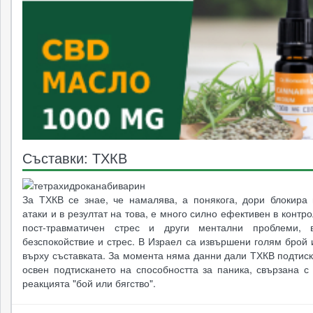
Съставки: ТХКВ
За ТХКВ се знае, че намалява, а понякога, дори блокира 
атаки и в резултат на това, е много силно ефективен в контр
пост-травматичен стрес и други ментални проблеми, в
безспокойствие и стрес. В Израел са извършени голям брой
върху съставката. За момента няма данни дали ТХКВ подтис
освен подтискането на способността за паника, свързана с
реакцията "бой или бягство".