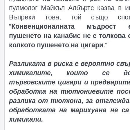
пулмолог Майкъл Албъртс казва в и
Въпреки това, той също спом
"
Конвенционалната мъдрост 
пушенето на канабис не е толкова 
колкото пушенето на цигари
."
Разликата в риска е вероятно свъ
химикалите, които се до
търговските цигари и предварит
обработка на тютюниевите посе
разлика от тютюна, за отглежда
обработката на марихуана не са
химикали.