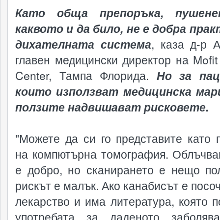
Като обща препоръка, пушен
каквото и да било, не е добра прак
дихателната система
, каза д-р А
главен медицински директор на Mofit
Center, Тампа Флорида.
Но за пац
които използват медицинска мар
ползите надвишават рисковете.
"Можете да си го представите като 
на компютърна томография. Облъчва
е добро, но сканирането е нещо по
рискът е малък. Ако канабисът е посо
лекарство и има литература, която п
употребата за даденото заболяв