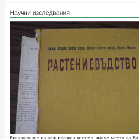
Научни изследвания
Благодарение на наш редовен читател, имаме честта да Ви