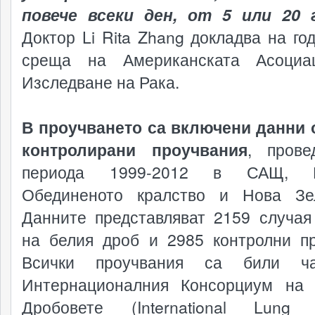
повече всеки ден, от 5 или 20 
Доктор Li Rita Zhang докладва на го
среща на Американската Асоциа
Изследване на Рака.
В проучването са включени данни 
контролирани проучвания
, прове
периода 1999-2012 в САЩ, К
Обединеното кралство и Нова Зе
Данните представляват 2159 случая
на белия дроб и 2985 контролни пр
Всички проучвания са били ч
Интернационалния Консорциум на
Дробовете (International Lung 