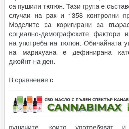
са пушили тютюн. Тази група е състав
случаи на рак и 1358 контролни пр
Моделите са коригирани за възрас
социално-демографските фактори 
на употреба на тютюн. Обичайната у
на марихуана е дефинирана кат
джойнт на ден.
В сравнение с
реклама
пушачите, които употребяват и