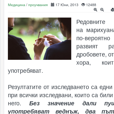
Медицина
/
проучвания
17 Юни, 2013
12488
Редовните 
на марихуан
по-вероят
развият р
дробовете, о
хора, кои
употребяват.
Резултатите от изследването са едни
при всички изследвани, които са били
него.
Без значение дали пу
употребяват веднъж, два пъ