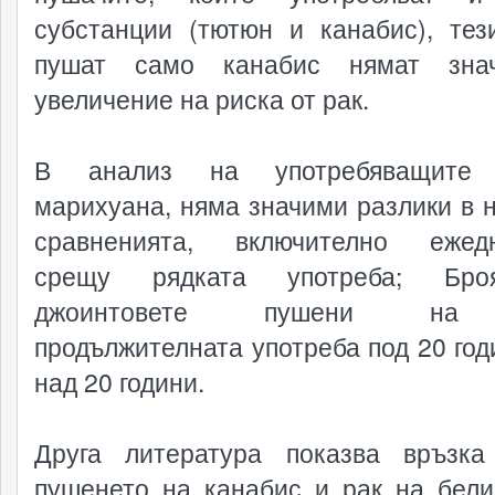
субстанции (тютюн и канабис), тез
пушат само канабис нямат знач
увеличение на риска от рак.
В анализ на употребяващит
марихуана, няма значими разлики в н
сравненията, включително ежедн
срещу рядката употреба; Бр
джоинтовете пушени на
продължителната употреба под 20 год
над 20 години.
Друга литература показва връзк
пушенето на канабис и рак на бели