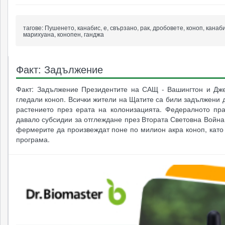
тагове:
Пушенето, канабис, е, свързано, рак, дробовете, коноп, канаби
марихуана, конопен, ганджа
Факт: Задължение
Факт: Задължение Президентите на САЩ - Вашингтон и Дж
гледали коноп. Всички жители на Щатите са били задължени 
растението през ерата на колонизацията. Федералното пра
давало субсидии за отглеждане през Втората Световна Война
фермерите да произвеждат поне по милион акра коноп, като 
програма.