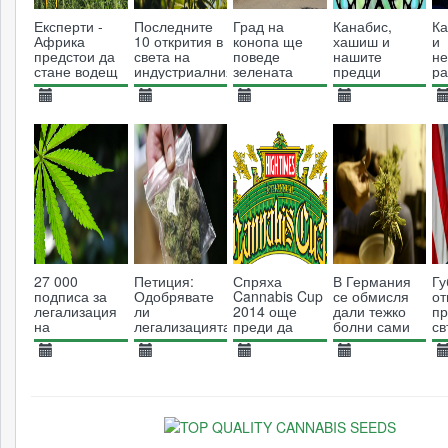
Експерти -
Последните
Град на
Канабис,
К
Африка
10 открития в
конопа ще
хашиш и
и
предстои да
света на
поведе
нашите
не
стане водещ
индустриалния
зелената
предци
ра
производител
коноп
треска в
но
на канабис
Америка
в 
26.11.2019
01.08.2024
18.09.2017
01.05.2016
0
3397
1986
3207
8305
27 000
Петиция:
Спряха
В Германия
Гу
подписа за
Одобрявате
Cannabis Cup
се обмисля
о
легализация
ли
2014 още
дали тежко
пр
на
легализацията
преди да
болни сами
св
марихуаната
на канабис за
започне
да отглеждат
пр
събраха в
медицински
своя канабис
на
14.12.2013
20.08.2015
24.11.2014
23.07.2014
1
Словения
цели?
гр
6382
13292
4774
6659
ка