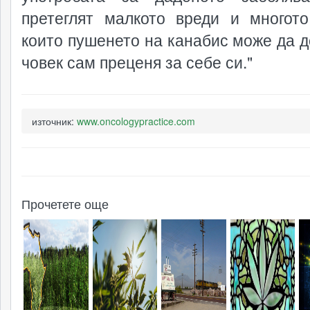
претеглят малкото вреди и многото
които пушенето на канабис може да д
човек сам преценя за себе си."
източник:
www.oncologypractice.com
Прочетете още