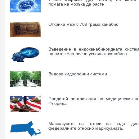
помага на мозъка да расте
Откриха мъж с 789 грама канабис
Въведение в ендоканабиноидната систе
нашите тела лесно усвояват канабиса
Видове хидропонни системи
Предстой легализация на медицинския к
Флорида
Массачусетс са готови да водят дис
федералните относно марихуаната.