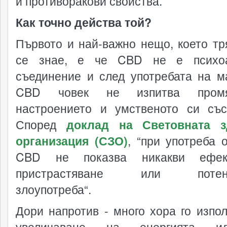
и противоракови свойства.
Как точно действа той?
Първото и най-важно нещо, което тр
се знае, е че CBD не е психоа
съединение и след употребата на м
CBD човек не изпитва пром
настроението и умственото си със
Според
доклад на Световната з
организация (СЗО)
, “при употреба 
CBD не показва никакви ефе
пристрастяване или потенц
злоупотреба“.
Дори напротив - много хора го изпол
увеличаване на енергията 