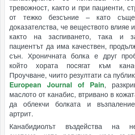
тревожност, както и при пациенти, с
от тежко безсъние – като същес
доказателства, че веществото влияе и
както на заспиването, така и з
пациентът да има качествен, продъл
сън. Хроничната болка е друг про
който хората посягат към канаб
Проучване, чиито резултати са публик
European Journal of Pain
, разкри
маслото от канабис, втривано в кожат
да облекчи болката и възпалени
артрит.
Канабидиолът въздейства на не