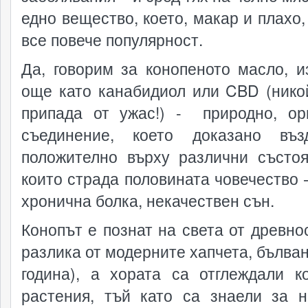
едно вещество, което, макар и плахо,
все повече популярност.
Да, говорим за конопеното масло, и
още като канабидиол или CBD (нико
припада от ужас!) - природно, ор
съединение, което доказано въз
положително върху различни състоя
които страда половината човечество –
хронична болка, некачествен сън.
Конопът е познат на света от древнос
разлика от модерните хапчета, бълван
година), а хората са отглеждали к
растения, тъй като са знаели за н