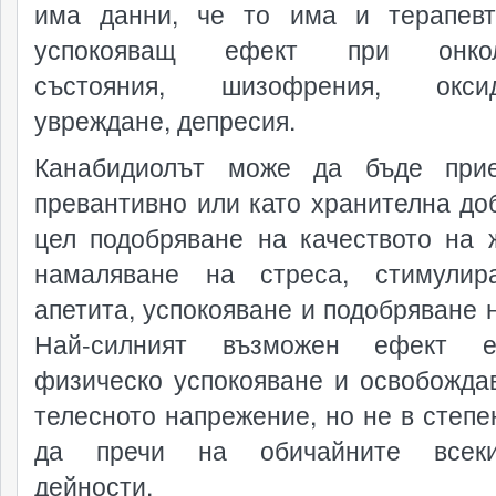
има данни, че то има и терапев
успокояващ ефект при онкол
състояния, шизофрения, оксид
увреждане, депресия.
Канабидиолът може да бъде при
превантивно или като хранителна доб
цел подобряване на качеството на 
намаляване на стреса, стимулир
апетита, успокояване и подобряване н
Най-силният възможен ефект 
физическо успокояване и освобожда
телесното напрежение, но не в степен
да пречи на обичайните всеки
дейности.