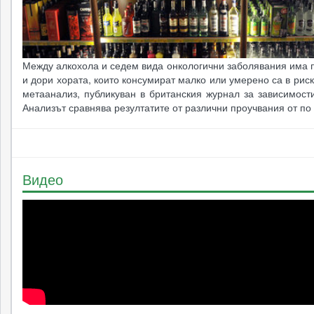
Между алкохола и седем вида онкологични заболявания има 
и дори хората, които консумират малко или умерено са в риск
метаанализ, публикуван в британския журнал за зависимости 
Анализът сравнява резултатите от различни проучвания от по
Видео