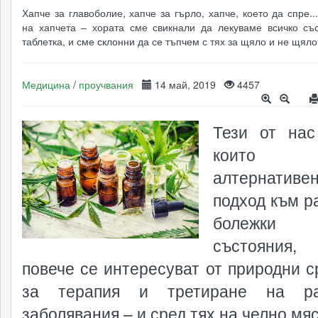
Хапче за главоболие, хапче за гърло, хапче, което да спре..
на хапчета – хората сме свикнали да лекуваме всичко съ
таблетка, и сме склонни да се тъпчем с тях за щяло и не щяло
Медицина
/
проучвания
14 май, 2019
4457
Тези от нас
които т
алтернативе
подход към р
болеж
състояния
повече се интересуват от природни с
за терапия и третиране на ра
заболявания – и сред тях на челно мя