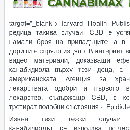
реклама
target="_blank">Harvard Health Publi
редица такива случаи, CBD е усп
намали броя на припадъците, а в 
дори ги е спряло изцяло. В интернет 
видео материали, доказващи ефе
канабидиола върху тези деца, а 
американската Агенция за хра
лекарствата одобри и първото в
лекарство, съдържащо CBD, с ко
третират подобни състояния - Epidiole
Извън тези тежки случаи о
канабидиолът се използва по-че