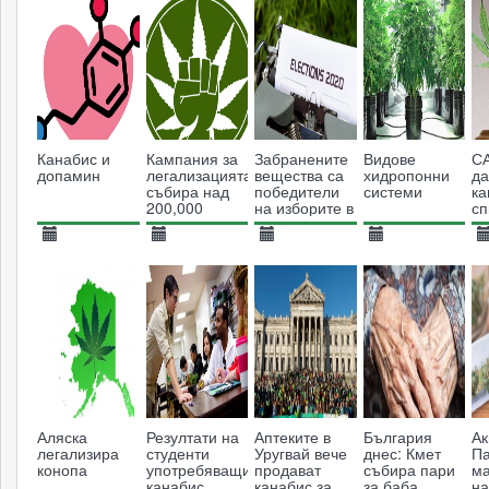
Канабис и
Кампания за
Забранените
Видове
С
допамин
легализацията
вещества са
хидропонни
да
събира над
победители
системи
ка
200,000
на изборите в
сп
подписа
САЩ
на
в
19.12.2014
01.11.2013
17.11.2020
04.01.2018
0
13430
7457
2503
13608
Аляска
Резултати на
Аптеките в
България
Ак
легализира
студенти
Уругвай вече
днес: Кмет
Па
конопа
употребяващи
продават
събира пари
ма
канабис,
канабис за
за баба
на