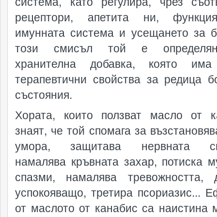
система, като регулира, чрез съот
рецептори, апетита ни, функци
имунната система и усещането за б
този смисъл той е определя
хранителна добавка, която има
терапевтични свойства за редица б
състояния.
Хората, които ползват масло от к
знаят, че той спомага за възстановяв
умора, защитава нервната си
намалява кръвната захар, потиска м
спазми, намалява тревожността, 
успокояващо, третира псориазис... Е
от маслото от канабис са наистина м