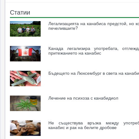
Статии
Легализацията на канабиса предстой, но к
печелившите?
Канада легализира употребата, отглеж
притежанието на канабис
Бъдещето на Люксембург в света на канаб
Лечение на психоза с канабидиол
Не съществува връзка между употре
канабис и рак на белите дробове