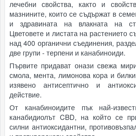
лечебни свойства, както и свойст
мазнините, които се съдържат в семе
и здравината на влакната на ст
Цветовете и листата на растението с
над 400 органични съединения, разде
две групи - терпени и канабиноиди.
Първите придават онази свежа мир
смола, мента, лимонова кора и билки
изявено антисептично и антиокс
действие.
От канабиноидите пък най-извес
канабидиолът CBD, на който се пр
силни антиоксидантни, противовъзпа