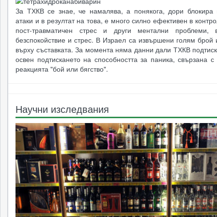
За ТХКВ се знае, че намалява, а понякога, дори блокира 
атаки и в резултат на това, е много силно ефективен в контр
пост-травматичен стрес и други ментални проблеми, в
безспокойствие и стрес. В Израел са извършени голям брой
върху съставката. За момента няма данни дали ТХКВ подтис
освен подтискането на способността за паника, свързана с
реакцията "бой или бягство".
Научни изследвания