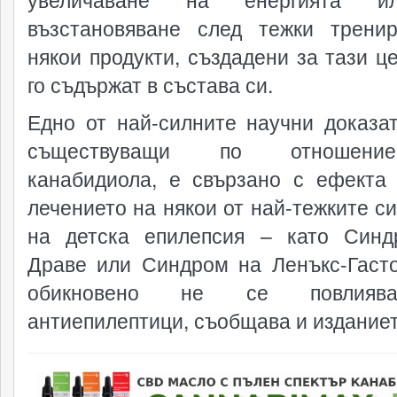
възстановяване след тежки трени
някои продукти, създадени за тази це
го съдържат в състава си.
Едно от най-силните научни доказат
съществуващи по отношен
канабидиола, е свързано с ефекта
лечението на някои от най-тежките с
на детска епилепсия – като Син
Драве или Синдром на Ленъкс-Гасто
обикновено не се повлияв
антиепилептици, съобщава и издание