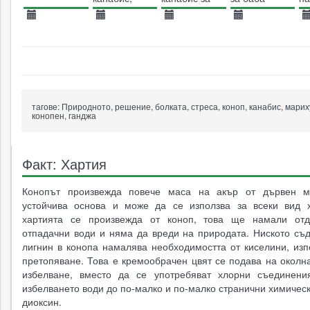
показват по-
развлекателни
Божия,
хи
добри
цели
заловена от
06.11.2014
01.04.2014
13.09.2017
22.09.2015
0
когнитивни
полицията да
4748
функции
7845
3752
отгледала
4599
канабис
тагове:
Природното, решение, болката, стреса, коноп, канабис, марих
конопен, ганджа
Факт: Хартия
Конопът произвежда повече маса на акър от дървен м
устойчива основа и може да се използва за всеки вид х
хартията се произвежда от коноп, това ще намали отд
отпадачни води и няма да вреди на природата. Ниското съ
лигнин в конопа намалява необходимостта от киселини, изп
претопяване. Това е кремообрачен цвят се подава на околн
избелване, вместо да се употребяват хлорни съединени
избелването води до по-малко и по-малко странични химическ
диоксин.