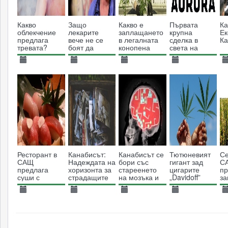
Какво
Защо
Какво е
Първата
К
облекчение
лекарите
заплащането
крупна
Ек
предлага
вече не се
в легалната
сделка в
Ка
тревата?
боят да
конопена
света на
предписват
индустрия?
канабиса
канабис като
22.05.2013
23.04.2014
15.04.2019
29.01.2018
0
средство за
7093
лечение
8433
5012
3238
Ресторант в
Канабисът:
Канабисът се
Тютюневият
Се
САЩ
Надеждата на
бори със
гигант зад
С
предлага
хоризонта за
стареенето
цигарите
п
суши с
страдащите
на мозъка и
„Davidoff”
за
канабис
от Алцхамер
увеличава
купува акции
от
издръжливостта
за 90 млн.
на
09.01.2014
03.08.2019
16.06.2013
27.07.2019
2
долара от
пъ
7097
3185
20369
канадска
4048
фирма за
канабис