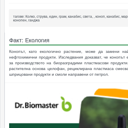
тагове:
Колко, струва, един, грам, канабис, света, , коноп, канабис, ма
конопен, ганджа
Факт: Екология
Конопът, като екологично растение, може да замени най
нефтохимични продукти. Изследвания доказват, че конопът 
за производството на биоразградими пластмасови продукти
растителна основа целофан, рециклирана пластмаса смесва
шприцовани продукти и смоли направени от петрол.