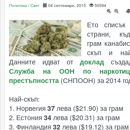
Политика
/
Свят
04 септември, 2015
50594
Ето списък
страни, къ
грам канабис
скъп и най
Данните идват от
доклад
създа
Служба на ООН по наркотиц
престъпността
(СНПООН) за 2014 го
Най-скъп:
1. Норвегия
37
лева ($21.90) за грам
2. Естония
34
лева ($20.31) за грам
3. Финландия
32
лева ($19.12) за грам