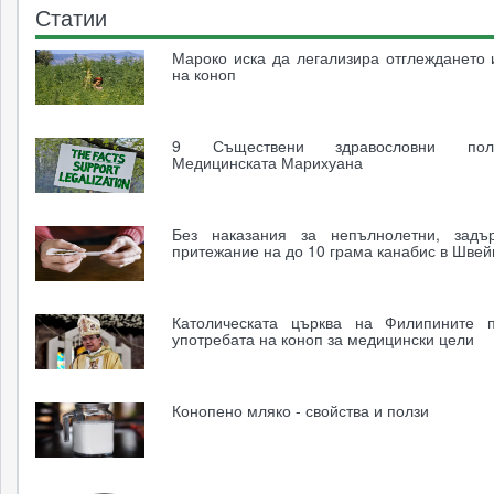
Статии
Мароко иска да легализира отглеждането 
на коноп
9 Съществени здравословни по
Медицинската Марихуана
Без наказания за непълнолетни, задъ
притежание на до 10 грама канабис в Шве
Католическата църква на Филипините п
употребата на коноп за медицински цели
Конопено мляко - свойства и ползи