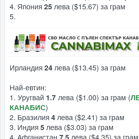
4. Япония
25
лева ($15.67) за грам
5.
реклама
Ирландия
24
лева ($13.45) за грам
Най-евтин:
1. Уругвай
1.7
лева ($1.00) за грам (
Л
КАНАБИС
)
2. Бразилия
4
лева ($2.41) за грам
3. Индия
5
лева ($3.03) за грам
4. Афганистан
7.5
лева ($4.35) за грам