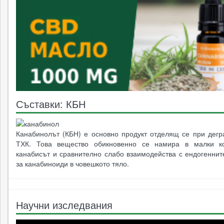
Съставки: КБН
Канабинолът (КБН) е основно продукт отделящ се при дегр
ТХК. Това вещество обикновенно се намира в малки ко
канабисът и сравнително слабо взаимодейства с ендогеннит
за канабиноиди в човешкото тяло.
Научни изследвания