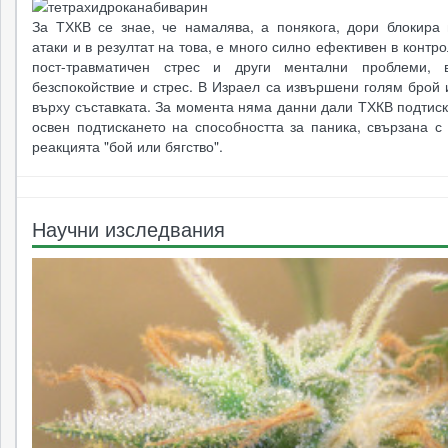
За ТХКВ се знае, че намалява, а понякога, дори блокира 
атаки и в резултат на това, е много силно ефективен в контр
пост-травматичен стрес и други ментални проблеми, в
безспокойствие и стрес. В Израел са извършени голям брой
върху съставката. За момента няма данни дали ТХКВ подтис
освен подтискането на способността за паника, свързана с
реакцията "бой или бягство".
Научни изследвания