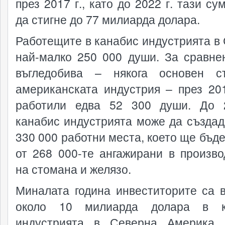
през 2017 г., като до 2022 г. тази с
да стигне до 77 милиарда долара.
Работещите в канабис индустрията в
най-малко 250 000 души. За сравне
въгледобива – някога основен с
американската индустрия – през 201
работили едва 52 300 души. До 
канабис индустрията може да създад
330 000 работни места, което ще бъде
от 268 000-те ангажирани в произво
на стомана и желязо.
Миналата година инвеститорите са 
около 10 милиарда долара в к
индустрията в Северна Америка,