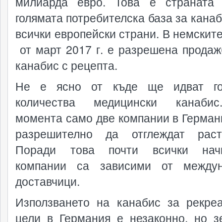
милиарда евро. Това е страната
голямата потребителска база за канаб
всички европейски страни. В немските
от март 2017 г. е разрешена продаж
канабис с рецепта.
Не е ясно от къде ще идват го
количества медицински канаби
момента само две компании в Герман
разрешително да отглеждат раст
Поради това почти всички нач
компании са зависими от междун
доставчици.
Използването на канабис за рекре
цели в Германия е незаконно, но з