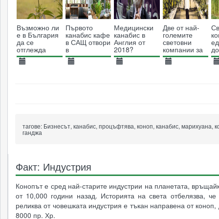
Възможно ли
Първото
Медицински
Две от най-
Св
е в България
канабис кафе
канабис в
големите
ко
да се
в САЩ отвори
Англия от
световни
ед
отглежда
в
2018?
компании за
д
канабис?
Калифорния
медицински
б
канабис се
14.03.2019
03.10.2019
16.10.2017
28.07.2019
0
сливат
4963
3157
4140
3337
тагове:
Бизнесът, канабис, процъфтява, коноп, канабис, марихуана, к
ганджа
Факт: Индустрия
Конопът е сред най-старите индустрии на планетата, връщай
от 10,000 години назад. Историята на света отбелязва, че
реликва от човешката индустрия е тъкан направена от коноп,
8000 пр. Хр.