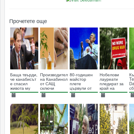
Прочетете още
Баща твърди,
Производител
80-годишен
Нобелови
К
че канабисът
на Канабинол
майстор
лауреати
Te
е спасил
от САЩ
плете
пледират за
Da
живота му
сключи
цървули от
край на
сб
сделка с
коноп
войната
от
дистрибутор
срещу
ка
25.08.2013
30.05.2019
06.04.2015
26.06.2014
0
на игли за
наркотиците
14631
акупунктура
4142
6971
6993