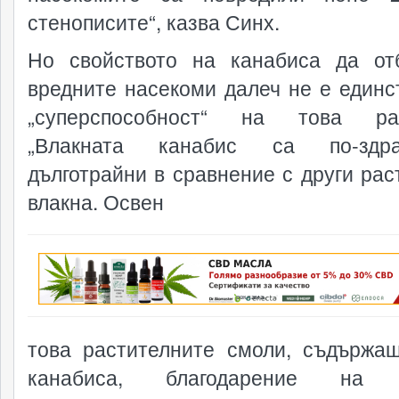
стенописите“, казва Синх.
Но свойството на канабиса да от
вредните насекоми далеч не е единс
„суперспособност“ на това рас
„Влакната канабис са по-зд
дълготрайни в сравнение с други рас
влакна. Освен
реклама
това растителните смоли, съдържа
канабиса, благодарение на 