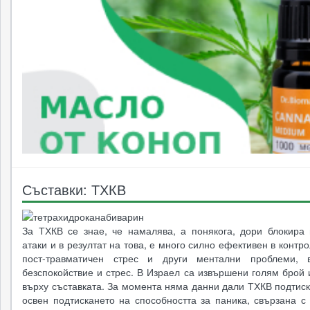
Съставки: ТХКВ
За ТХКВ се знае, че намалява, а понякога, дори блокира 
атаки и в резултат на това, е много силно ефективен в контр
пост-травматичен стрес и други ментални проблеми, в
безспокойствие и стрес. В Израел са извършени голям брой
върху съставката. За момента няма данни дали ТХКВ подтис
освен подтискането на способността за паника, свързана с