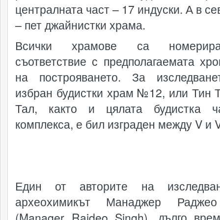
централната част – 17 индуски. А в с
– пет джайнистки храма.
Всички храмове са номерир
съответствие с предполагаемата хро
на построяването. За изследван
избран будистки храм №12, или Тин Т
Тал, както и цялата будистка ч
комплекса, е бил изграден между V и VI
Един от авторите на изследва
археохимикът Манаджер Радже
(Manager Rajdeo Singh), дълго вре