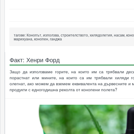
17.12.2018
22.05.2013
26.06.2014
29.01.2020
0
наркотиците
3240
6373
6995
2628
тагове:
Конопът, използва, строителството, хилядолетия, насам, коно
марихуана, конопен, ганджа
Факт: Хенри Форд
Защо да използваме горите, на които им са трябвали дес
порастнат или мините, на които са им трябвали хиляди г
олегнат, ако можем да вземем еквивалента на дървесните и
продукти с едногодишна реколта от конопени полета?