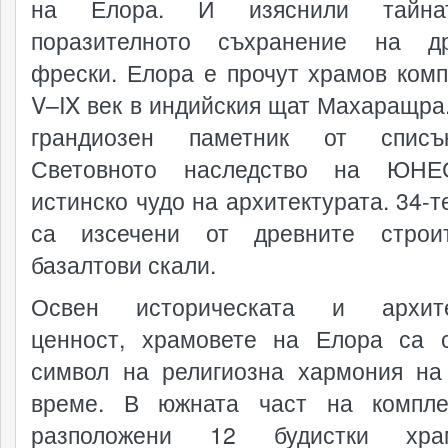
на Елора. И изяснили тайн
поразителното съхранение на др
фрески. Елора е прочут храмов комп
V–IX век в индийския щат Махаращра.
грандиозен паметник от спис
Световното наследство на ЮН
истинско чудо на архитектурата. 34-т
са изсечени от древните строи
базалтови скали.
Освен историческата и архите
ценност, храмовете на Елора са 
символ на религиозна хармония на
време. В южната част на компле
разположени 12 будистки хр