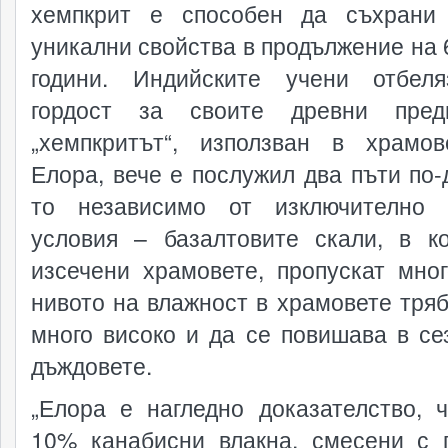
хемпкрит е способен да съхрани
уникални свойства в продължение на 
години. Индийските учени отбел
гордост за своите древни пред
„хемпкритът“, използван в храмо
Елора, вече е послужил два пъти по-д
то независимо от изключително 
условия – базалтовите скали, в к
изсечени храмовете, пропускат мног
нивото на влажност в храмовете тряб
много високо и да се повишава в се
дъждовете.
„Елора е нагледно доказателство, 
10% канабисни влакна, смесени с 