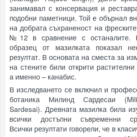
занимавал с консервация и реставр
подобни паметници. Той е обърнал в
на добрата съхраненост на фреските
№12 в сравнение с останалите. 
образец от мазилката показал не
резултат. В основата на сместа за из
на стените били открити растителни 
а именно – канабис.
В изследването се включил и профес
ботаника Милинд Сардесаи (Mil
Sardesai). Древната мазилка била из
всички достъпни съвременни сре
Всички резултати говорели, че в клас