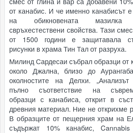
смес от глина и вар са добавени 10%
от канабис. И че именно канабисът е
на обикновената мазилка 
свръхестествени свойства. Тази смес
от 1500 години е защитавала ст
рисунки в храма Тин Тал от разруха.
Милинд Сардесаи събрал образци от 
около Джална, близо до Аурангаб
околностите на Делхи. „Анализът
пълно съответствие на съврем
образци с канабиса, открит в със
древния материал. Ние не открихме р
В образците от пещерния храм на Е
съдържат 10% канабис, Cannabis 