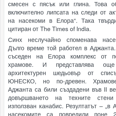
смесен с пясък или глина. Това о
включително липсата на следи от ак
на насекоми в Елора“. Така твърд
цитиран от The Times of India.
Синх неслучайно споменава насе
Дълго време той работел в Аджанта.
съседен на Елора комплекс от п
храмове. И представлява ощ
архитектурен шедьовър от спис
ЮНЕСКО, но по-древен. Храмов
Аджанта са били създадени във II ве
довършването на техните стен
използван канабис. Резултатът – „в 
насекомите са повредили поне 