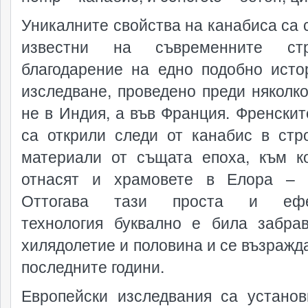
Уникалните свойства на канабиса са 
известни на съвременните стр
благодарение на едно подобно исто
изследване, проведено преди няколко
не в Индия, а във Франция. Френскит
са открили следи от канабис в стр
материали от същата епоха, към к
отнасят и храмовете в Елора – 
Оттогава тази проста и ефе
технология буквално е била забра
хилядолетие и половина и се възражда
последните години.
Европейски изследвания са установ