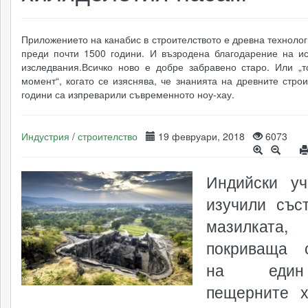
Приложението на канабис в строителството е древна технолог
преди почти 1500 години. И възродена благодарение на ис
изследвания.Всичко ново е добре забравено старо. Или „т
момент“, когато се изяснява, че знанията на древните стро
години са изпреварили съвременното ноу-хау.
Индустрия
/
строителство
19 февруари, 2018
6073
Индийски у
изучили със
мазилката,
покриваща 
на еди
пещерните 