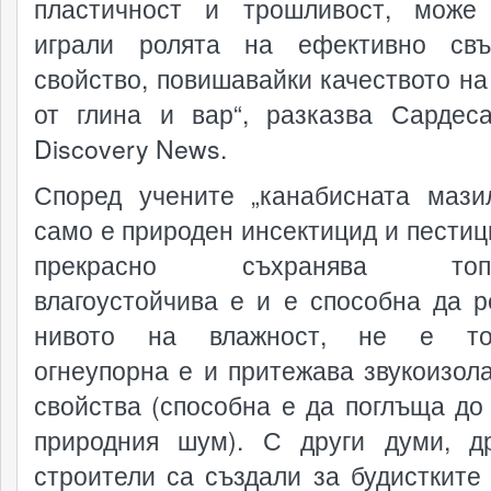
пластичност и трошливост, може
играли ролята на ефективно свъ
свойство, повишавайки качеството на
от глина и вар“, разказва Сардес
Discovery News.
Според учените „канабисната мази
само е природен инсектицид и пестици
прекрасно съхранява топли
влагоустойчива е и е способна да р
нивото на влажност, не е ток
огнеупорна е и притежава звукоизол
свойства (способна е да поглъща до
природния шум). С други думи, д
строители са създали за будистките