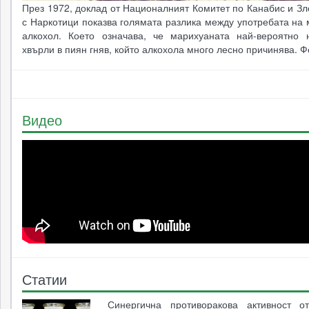
През 1972, доклад от Националният Комитет по Канабис и З
с Наркотици показва голямата разлика между употребата на
алкохол. Което означава, че марихуаната най-вероятно
хвърли в пиян гняв, който алкохола много лесно причинява. 
Видео
Статии
Синергична противоракова активност о