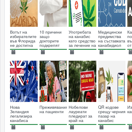
Вотът на
10 причини
Употребата
Медицински
К
избирателите
защо
на канабис
предимства
по
във Флорида
докторите
като средство
на съставката
въ
не достигна
подкрепят
за лечение на
канабидиол
от
необходимия
медицинската
нелечими
ст
процент за
употреба на
заболявания
н
05.11.2014
04.01.2014
20.01.2025
15.06.2016
0
легализация
растението
н
на
4423
канабис
12734
2078
5370
тр
медицинския
коноп
Нова
Преживявания
Нобелови
QR кодове
Из
Зеландия
на пациенти
лауреати
срещу черния
ка
легализира
пледират за
пазар на
канабиса
край на
канабис
войната
срещу