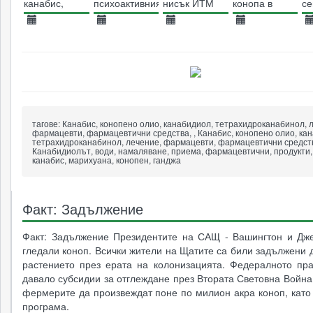
канабис,
психоактивния
нисък ИТМ
конопа в
се
показват по-
ефект на
България
добри
канабиса
01.04.2014
09.01.2014
15.01.2015
27.01.2014
2
когнитивни
функции
7844
7282
7306
6957
тагове:
Канабис, конопено олио, канабидиол, тетрахидроканабинол, 
фармацевти, фармацевтични средства, , Канабис, конопено олио, ка
тетрахидроканабинол, лечение, фармацевти, фармацевтични средств
Канабидиолът, води, намаляване, приема, фармацевтични, продукти,
канабис, марихуана, конопен, ганджа
Факт: Задължение
Факт: Задължение Президентите на САЩ - Вашингтон и Дж
гледали коноп. Всички жители на Щатите са били задължени 
растението през ерата на колонизацията. Федералното пра
давало субсидии за отглеждане през Втората Световна Война
фермерите да произвеждат поне по милион акра коноп, като 
програма.