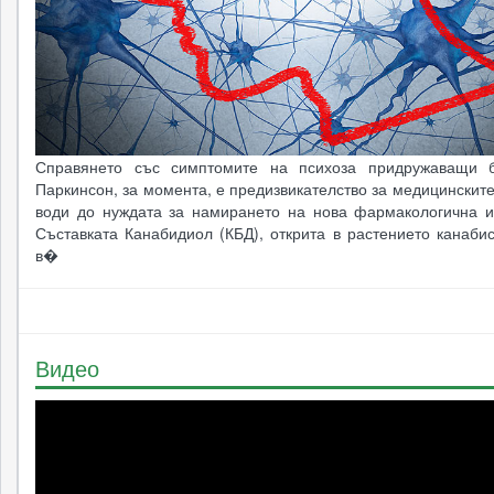
Справянето със симптомите на психоза придружаващи б
Паркинсон, за момента, е предизвикателство за медицинските
води до нуждата за намирането на нова фармакологична и
Съставката Канабидиол (КБД), открита в растението канаби
в�
Видео