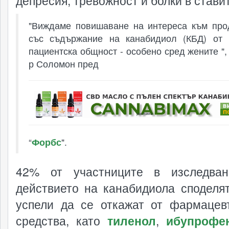
депресия, тревожност и болки в стави
"Виждаме повишаване на интереса към про
със съдържание на канабидиол (КБД) от 
пациентска общност - особено сред жените ", 
р Соломон пред
реклама
“
Форбс
".
42% от участниците в изследван
действието на канабидиола споделят
успели да се откажат от фармацев
средства, като
тиленол
,
ибупрофе