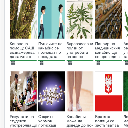
Конопена
Пушачите на
Здравословни
Панаир на
Ав
помощ: САЩ
канабис се
ползи от
медицинския
ре
възнамерява
познават по
употребата
канабис ще
уп
да закупи от
походката
на коноп
се проведе в
ка
Украйна
Израел
м
огромно
ц
28.03.2014
05.09.2017
20.05.2017
10.04.2018
1
количество
индустриален
8125
6868
10014
2817
коноп
Резултати на
Открит е
Канабисът
Братята
Ле
студенти
хормон,
може да
поляци се
ма
употребяващи
потискащ
доведе до по-
застъпват за
Ме