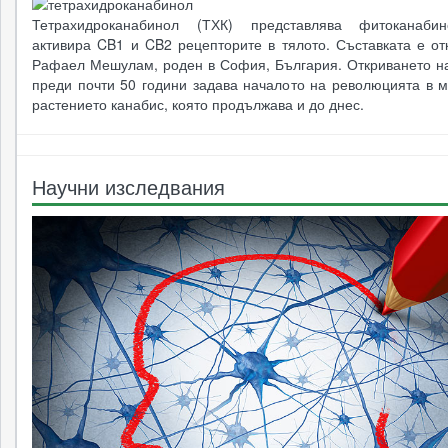
Тетрахидроканабинол (ТХК) представлява фитоканабин
активира CB1 и CB2 рецепторите в тялото. Съставката е от
Рафаел Мешулам, роден в София, България. Откриването на
преди почти 50 години задава началото на революцията в м
растението канабис, която продължава и до днес.
Научни изследвания