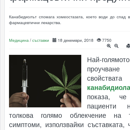
Канабидиолът спомага хомеостазата, което води до спад 
фармацевтични лекарства.
Медицина
/
съставки
18 декември, 2018
7750
Най-голямото
проучва
свойствата
канабидиол
показа, че
пациенти н
толкова голямо облекчение на т
симптоми, използвайки съставката, 