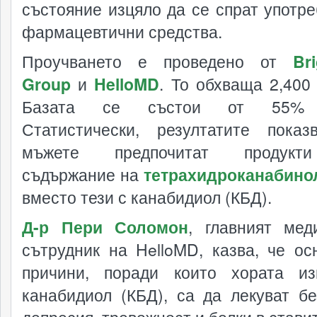
състояние изцяло да се спрат употре
фармацевтични средства.
Проучването е проведено от
Bri
Group
и
HelloMD
. То обхваща 2,400 
Базата се състои от 55% 
Статистически, резултатите показ
мъжете предпочитат продук
съдържание на
тетрахидроканабинол
вместо тези с канабидиол (КБД).
Д-р Пери Соломон
, главният мед
сътрудник на HelloMD, казва, че ос
причини, поради които хората из
канабидиол (КБД), са да лекуват бе