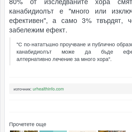
80% от изследваните хора смят
канабидиолът е "много или изклю
ефективен", а само 3% твърдят, 
забележим ефект.
"С по-нататъшно проучване и публично образ
канабидиолът може да бъде ефек
алтернативно лечение за много хора".
източник:
urhealthinfo.com
Прочетете още