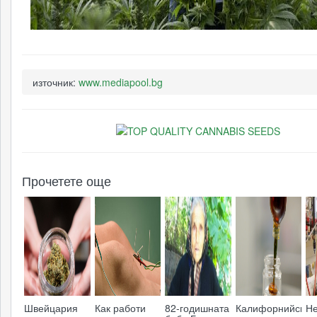
източник:
www.mediapool.bg
Прочетете още
Швейцария
Как работи
82-годишната
Калифорнийска
Н