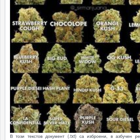
В този текстов документ (.txt) са изброени, в азбучен ре