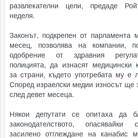
развлекателни цели, предаде Ро
неделя.
Законът, подкрепен от парламента 
месец, позволява на компании, п
одобрение от здравния регул
полицията, да изнасят медицински 
за страни, където употребата му е л
Според израелски медии износът ще 
след девет месеца.
Някои депутати се опитаха да б
законодателството, опасявайки 
засилено отглеждане на канабис 