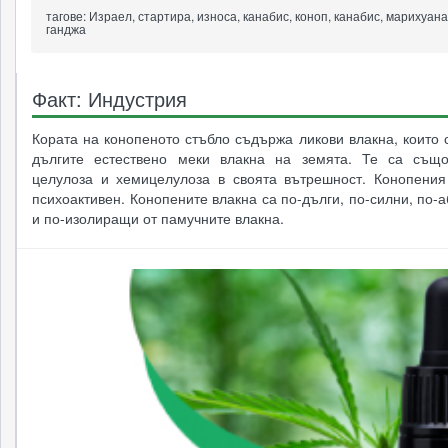
тагове:
Израел, стартира, износа, канабис, коноп, канабис, марихуана
ганджа
Факт: Индустрия
Кората на конопеното стъбло съдържа ликови влакна, които 
дългите естествено меки влакна на земята. Те са същ
целулоза и хемицелулоза в своята вътрешност. Конопения
психоактивен. Конопените влакна са по-дълги, по-силни, по
и по-изолиращи от памучните влакна.