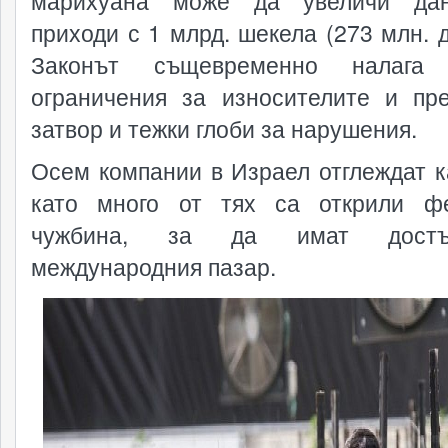
марихуана може да увеличи дан
приходи с 1 млрд. шекела (273 млн. д
Законът същевременно налага 
ограничения за износителите и пр
затвор и тежки глоби за нарушения.
Осем компании в Израел отглеждат к
като много от тях са открили ф
чужбина, за да имат дост
международния пазар.