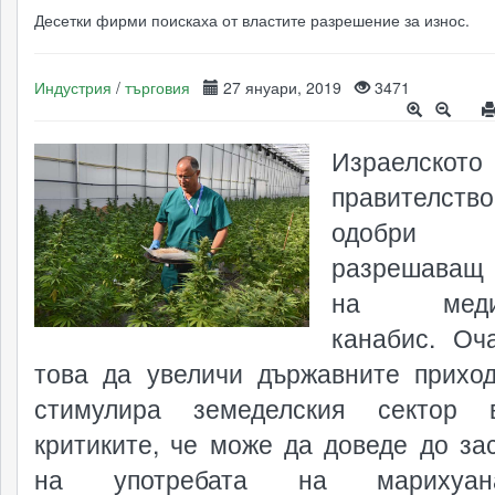
Десетки фирми поискаха от властите разрешение за износ.
Индустрия
/
търговия
27 януари, 2019
3471
Израелското
правителство
одобри з
разрешаващ
на медиц
канабис. Оч
това да увеличи държавните прихо
стимулира земеделския сектор в
критиките, че може да доведе до за
на употребата на марихуа