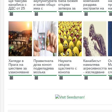
ще таксува
акупунктурата
баба Божия
компания
н
канабиса с
и какво общо
отърва
раздава
пр
ДДС от 25
има с
затвора за
екстракти на
н
процента
канабиса
канабис
пациенти
14.03.2019
11.09.2013
05.08.2015
11.04.2017
1
3422
8524
6039
3181
Хиляди в
Правилната
Науката
Канабисът
Он
Прага на
доза коноп
свърза
намалява
М
шествие за
подмладява
щастието с
агресивността
ме
узаконяване
мозъка
конопа
- изследване
сл
на канабиса
показва защо
хи
08.05.2017
20.05.2017
17.04.2014
13.08.2013
0
4516
13069
7879
10463