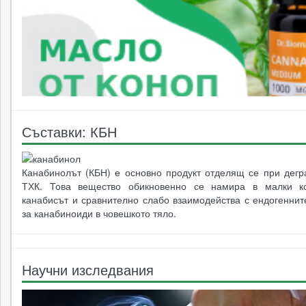
Съставки: КБН
Канабинолът (КБН) е основно продукт отделящ се при дегр
ТХК. Това вещество обикновенно се намира в малки ко
канабисът и сравнително слабо взаимодейства с ендогеннит
за канабиноиди в човешкото тяло.
Научни изследвания