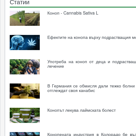
Статии
Коноп - Cannabis Sativa L
Ефектите на конопа върху подрастващия м
Употреба на коноп от деца и подраства
лечение
В Германия се обмисля дали тежко болни
отглеждат своя канабис
Конопът лекува лаймската болест
Конопената индустрия в Колорадо бе въ