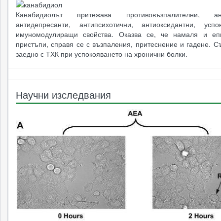
Канабидиолът притежава противовъзпалителни, ант
антидепресанти, антипсихотични, антиоксидантни, усп
имуномодулиращи свойства. Оказва се, че намаля и еп
пристъпи, справя се с възпаления, притеснение и гадене. 
заедно с ТХК при успокояването на хронични болки.
Научни изследвания