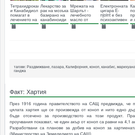
Тетрахидроканабинол
Лекарство за
Мрежата на
Електронната
К
и Канабидиол
рак на мозъка
Шарлът -
цигара E-
по
помагат в
базирано на
лечебното
njoint е без
пр
лечението на
канабиноиди
масло от
психоактивен
и 
множествена
започва
канабис
ефект
ин
склероза
първи
10.10.2013
14.11.2013
11.08.2015
25.06.2014
1
тестове върху
15940
хора
9861
9576
15253
тагове:
Раздвижване, пазара, Калифорния, коноп, канабис, марихуана
ганджа
Факт: Хартия
През 1916 година правителството на САЩ предвижда, че п
цялата хартия ще се произвежда от коноп и нито едно дъ
бъде отсечено за производството на този продукт. Пра
проучвания показват, че един акър от коноп са равни на 4,1 а
Разработвани са планове за добив на коноп за хартиенат
(Министерство на Земеделието на САЩ)