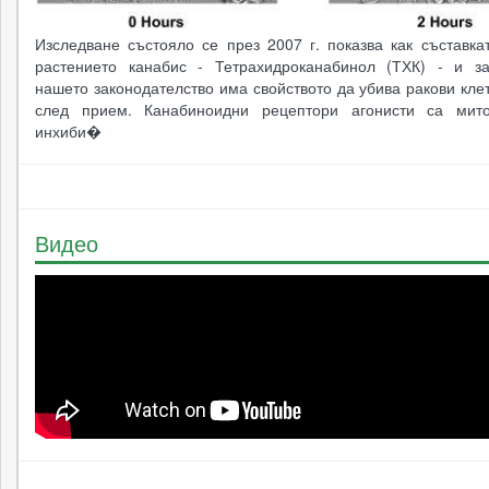
Изследване състояло се през 2007 г. показва как съставка
растението канабис - Тетрахидроканабинол (ТХК) - и з
нашето законодателство има свойството да убива ракови кле
след прием. Канабиноидни рецептори агонисти са мито
инхиби�
Видео