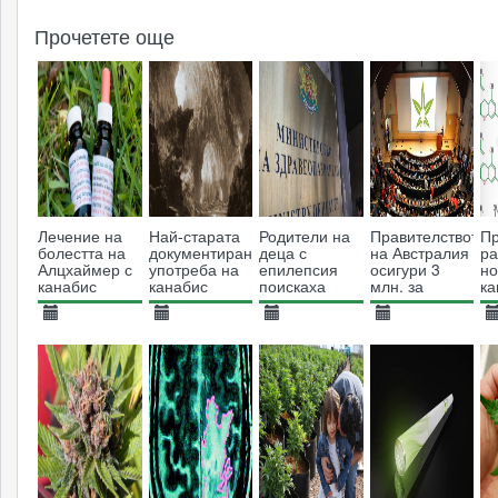
Прочетете още
Лечение на
Най-старата
Родители на
Правителството
П
болестта на
документирана
деца с
на Австралия
ра
Алцхаймер с
употреба на
епилепсия
осигури 3
но
канабис
канабис
поискаха
млн. за
к
маслото от
проучване на
коноп да се
канабиса
18.01.2017
01.05.2016
11.02.2019
07.10.2019
2
узакони
4312
5487
3927
3550