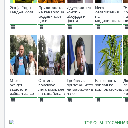
Ganja Yoga -
Прилагането
Идустриален
Искат
"Н
Ганджа Йога
на канабис за
коноп -
легализация
Ко
медицински
абсурди и
на
на
цели
факти
медицинската
жи
марихуана -
те
конопеното
16.01.2017
03.11.2015
03.11.2015
30.09.2015
2
растение
3974
4571
4716
помага на
7423
тежко болни,
но е
незаконно
Мъж е
Стотици
Трябва ли
Как конопът
Да
осъден,
поискаха
притежанието
заплашва
ле
защото е
легализиране
на марихуана
корпоратокрация
ли
избрал да се
на канабиса в
да се
др
лекува с
Гърция
декриминализира
Р
канабис
Гражданите
(0
26.01.2015
26.01.2015
26.01.2015
27.02.2014
0
питат
4802
3693
Министърът
7589
11325
отговаря