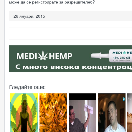
може да се регистрирате за разрешителнo?
Гър
Тряб
прит
мари
26 януари, 2015
дек
Граж
Мин
отго
Как 
зап
корп
Гледайте още:
Да с
ли л
На 
(07.