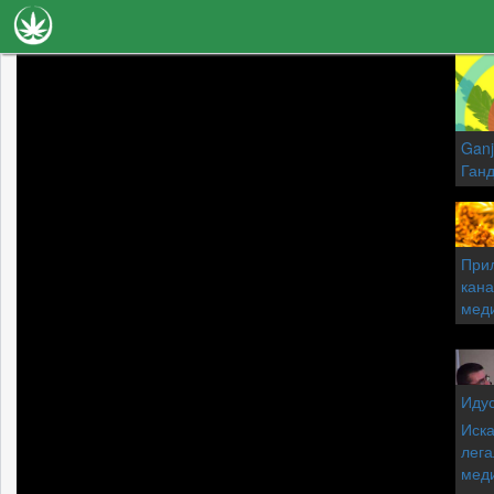
Новини
Наука
Ganj
Лечение
Ганд
Видео
Факти
Прил
кана
Книги
мед
Сортове
Галерия
Иду
коно
Иска
фак
лега
мед