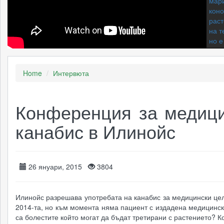
мари
коно
раст
на т
но е
Home
Интервюта
"Нич
Коно
наде
за т
Конференция за медиц
канабис в Илинойс
Мъж 
защо
да с
кана
26 януари, 2015
3804
Илинойс разрешава употребата на канабис за медицински це
Стот
2014-та, но към момента няма пациент с издадена медицинск
лега
са болестите който могат да бъдат третирани с растението? К
кана