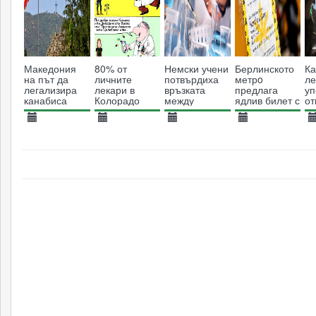
Македония
80% от
Немски учени
Берлинското
К
на път да
личните
потвърдиха
метрo
ле
легализира
лекари в
връзката
предлага
уп
канабиса
Колорадо
между
ядлив билет с
от
искат
канабиса и
вкус на коноп
и
образование
предотвратяването
пр
22.12.2020
21.11.2013
07.02.2015
02.01.2022
1
на тема
на рак
на
3098
канабис в
9658
10501
3075
медицинските
университети