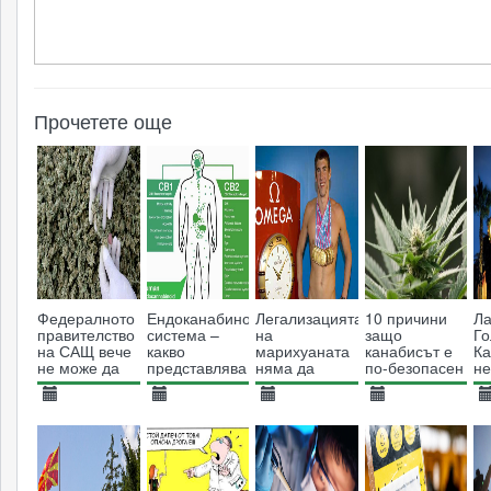
Прочетете още
Федералното
Ендоканабиноидна
Легализацията
10 причини
Ла
правителство
система –
на
защо
Г
на САЩ вече
какво
марихуаната
канабисът е
Ка
не може да
представлява
няма да
по-безопасен
не
пречи на
и защо е
накара
от алкохола
легалния
важна за
повече
11.12.2014
29.01.2025
28.08.2013
03.09.2013
0
канабис
човешкия
тийнейджъри
4755
организъм
1716
да
8775
32813
употребяват