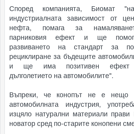
Според компанията, Биомат "на
индустриалната зависимост от це
нефта, помага за намаляван
парниковия ефект и ще помо
развиването на стандарт за по-
рециклиране за бъдещите автомобили
и ще има позитивен ефект 
дълголетието на автомобилите".
Въпреки, че конопът не е нещо 
автомобилната индустрия, употре
изцяло натурални материали прави
новатор сред по-старите конопени см