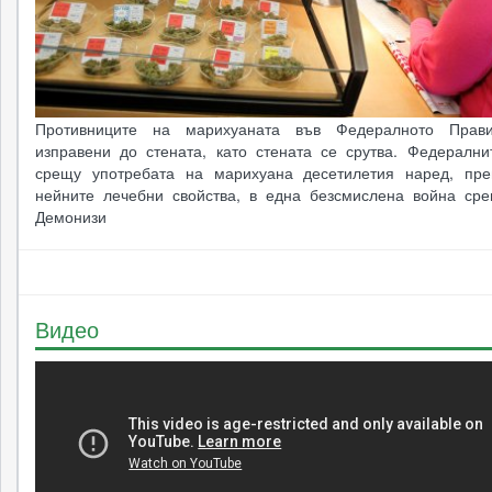
Противниците на марихуаната във Федералното Прави
изправени до стената, като стената се срутва. Федерални
срещу употребата на марихуана десетилетия наред, пре
нейните лечебни свойства, в една безсмислена война сре
Демонизи
Видео