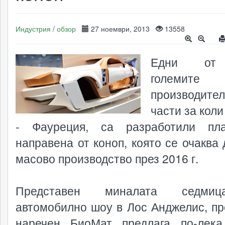
Индустрия
/
обзор
27 ноември, 2013
13558
Едни от
големите
производит
части за коли
- Фауреция, са разработили пла
направена от коноп, която се очаква 
масово производство през 2016 г.
Представен миналата седми
автомобилно шоу в Лос Анджелис, пр
наречен БиоМат предлага по-лек