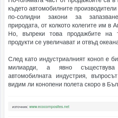
където автомобилните производители
по-солидни закони за запазван
природата, от колкото колегите им в 
Но, въпреки това продажбите на 
продукти се увеличават и отвъд океана
След като индустриалният коноп е би
милиарди, а явно съществу
автомобилната индустрия, въпросъ
видим ли конопени полета скоро в Бъ
източник:
www.ecocomposites.net