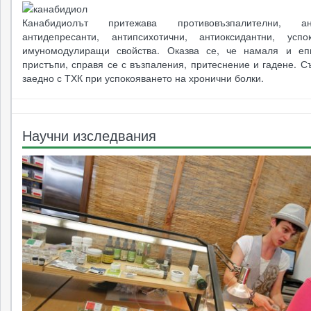
Канабидиолът притежава противовъзпалителни, ант
антидепресанти, антипсихотични, антиоксидантни, усп
имуномодулиращи свойства. Оказва се, че намаля и еп
пристъпи, справя се с възпаления, притеснение и гадене. 
заедно с ТХК при успокояването на хронични болки.
Научни изследвания