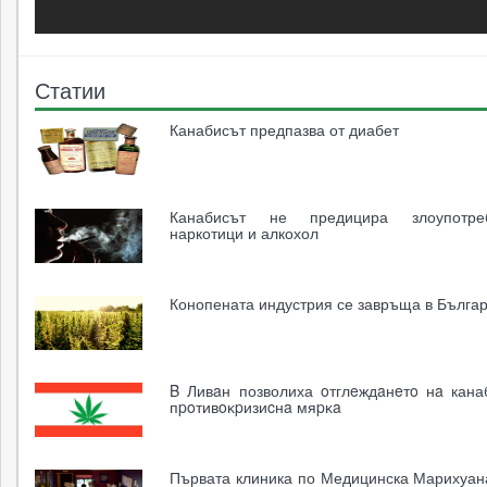
Статии
Канабисът предпазва от диабет
Канабисът не предицира злоупотр
наркотици и алкохол
Конопената индустрия се завръща в Бълга
B Ливaн позволиха oтглeждaнeтo нa кана
пpoтивoĸpизиcнa мяpĸa
Първата клиника по Медицинска Марихуан