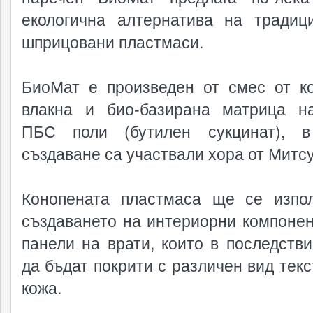
екологична алтернатива на традиц
шприцовани пластмаси.
БиоМат е произведен от смес от к
влакна и био-базирана матрица н
ПБС поли (бутилен сукцинат), в
създаване са участвали хора от Митс
Конопената пластмаса ще се изпо
създаването на интериорни компонен
панели на врати, които в последстви
да бъдат покрити с различен вид текс
кожа.