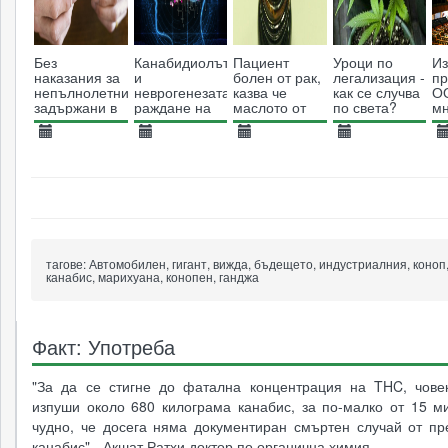
Без
Канабидиолът
Пациент
Уроци по
Из
наказания за
и
болен от рак,
легализация -
пр
непълнолетни,
неврогенезата:
казва че
как се случва
О
задържани в
раждане на
маслото от
по света?
м
притежание
нови неврони
коноп го е
ст
на до 10
в мозъка
излекувало
ис
18.07.2019
09.03.2015
29.08.2013
25.04.2016
1
грама
пр
канабис в
4465
13893
13173
5308
на
Швейцария
тагове:
Автомобилен, гигант, вижда, бъдещето, индустриалния, коноп,
канабис, марихуана, конопен, ганджа
Факт: Употреба
"За да се стигне до фатална концентрация на THC, чове
изпуши около 680 килограма канабис, за по-малко от 15 м
чудно, че досега няма документиран смъртен случай от пр
канабис" - Акшат Ратхи доктор по органична химия