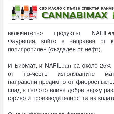
реклама
включително продуктът NAFIL
Фауреция, който е направен от 
полипропилен (създаден от нефт).
И БиоМат, и NAFILean са около 25% 
от по-често използваните мат
направени предимно от фибростъкло.
спад в теглото влияе добре върху раз
гориво и производителността на колат