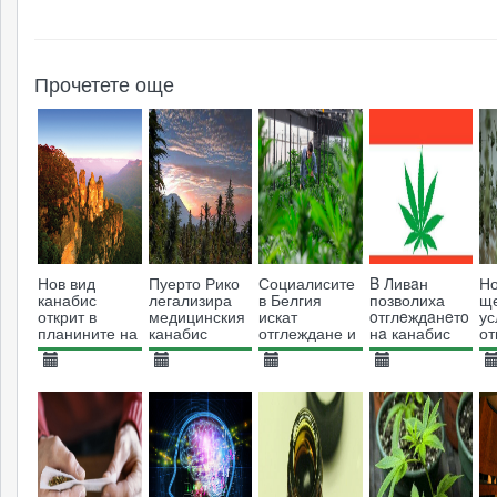
Прочетете още
Нов вид
Пуерто Рико
Социалисите
B Ливaн
Но
канабис
легализира
в Белгия
позволиха
щ
открит в
медицинския
искат
oтглeждaнeтo
ус
планините на
канабис
отглеждане и
нa канабис
от
Австралия?
продажба на
ĸaтo
на
канабис
пpoтивoĸpизиcнa
хр
13.01.2015
04.05.2015
14.03.2019
28.04.2020
2
мяpĸa
ф
11164
4379
3147
5599