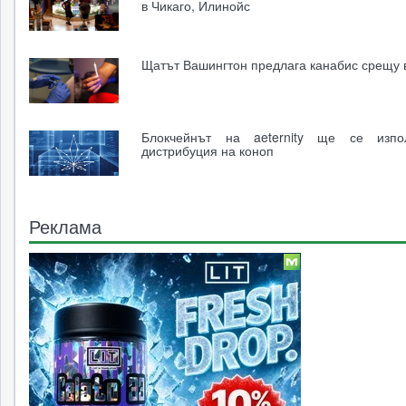
в Чикаго, Илинойс
Щатът Вашингтон предлага канабис срещу 
Блокчейнът на aeternity ще се изпо
дистрибуция на коноп
Реклама