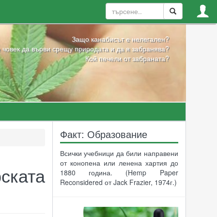
Защо канабисът е нелегален?
 човек да върви срещу природата и да я забранява?
Кой печели от забраната?
Факт: Образование
Всички учебници да били направени
от конопена или ленена хартия до
ската
1880 година. (Hemp Paper
Reconsidered от Jack Frazier, 1974г.)