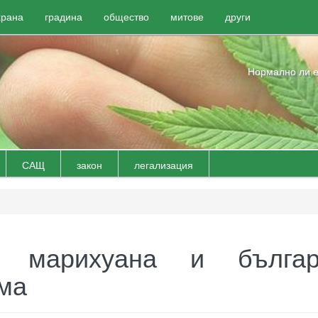
храна
градина
общество
митове
други
Нормално ли е
САЩ
закон
легализация
 марихуана и българ
ма