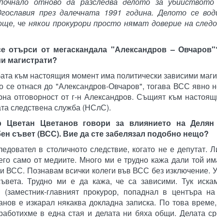
почнало отново да разследва делото за убийството
ославия през далечната 1991 година. Делото се вод
още, че някои прокурори просто нямат доверие на след
се отърси от мегаскандала "Александров – Овчаров
ми магистрати?
бата към настоящия момент има политически зависими маги
Що се отнася до "Александров-Овчаров", тогава ВСС явно 
рна отговорност от г-н Александров. Същият към настоя
та следствена служба (НСлС).
 Цветан Цветанов говори за влиянието на Делян
ен съвет (ВСС). Вие да сте забелязал подобно нещо?
едовател в столичното следствие, когато не е депутат. Л
его само от медиите. Много ми е трудно кажа дали той им
 и ВСС. Познавам всички колеги във ВСС без изключение. 
ъвета. Трудно ми е да кажа, че са зависими. Тук иска
 (заместник-главният прокурор, попаднал в центъра на
танов е изкарал някаква докладна записка. По това време, 
работихме в една стая и делата ни бяха общи. Делата с