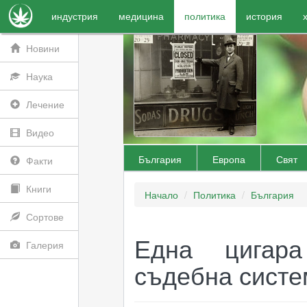
индустрия
медицина
политика
история
Новини
Наука
Лечение
Видео
България
Европа
Свят
Факти
Книги
Начало
Политика
България
Сортове
Една цигара
Галерия
съдебна систе