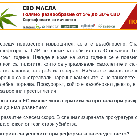
реклама
срещу неизвестен извършител, сега е възобновено. Ст
 шофьори на ТИР по време на събитията в Югославия. Те
 1991 година. Някъде в края на 2013 година се е появи
е кои са пилотите, които са управлявали самолетите и са
 по заповед на сръбски генерал. Наблизо е имало воен
рочно са обстрелвали нарочно камионите, а не танковете.
дебна поръчка. Прокурорът, който е възобновил делото, е
 за военни престъпления.
лгария в ЕС имаше много критики за провала при разк
и да има развитие?
 развитие съвсем скоро. В специализираната прокуратура 
ва с някои от тези стари убийства
 мерило за успехите при реформата на следствието?