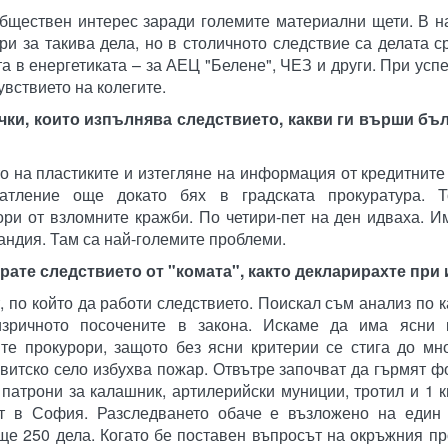
обществен интерес заради големите материални щети. В 
ри за такива дела, но в столичното следствие са делата 
а в енергетиката – за АЕЦ "Белене", ЧЕЗ и други. При усп
увствието на колегите.
ки, които изпълнява следствието, какви ги върши бъ
о на пластиките и изтегляне на информация от кредитните
атление още докато бях в градската прокуратура. 
ри от взломните кражби. По четири-пет на ден идваха. И
андия. Там са най-големите проблеми.
арате следствието от "комата", както декларирахте при
 по който да работи следствието. Поискал съм анализ по к
изричното посочените в закона. Искаме да има ясни 
те прокурори, защото без ясни критерии се стига до мн
витско село избухва пожар. Отвътре започват да гърмят ф
 патрони за калашник, артилерийски муниции, тротил и 1 к
 в София. Разследването обаче е възложено на един
още 250 дела. Когато бе поставен въпросът на окръжния п