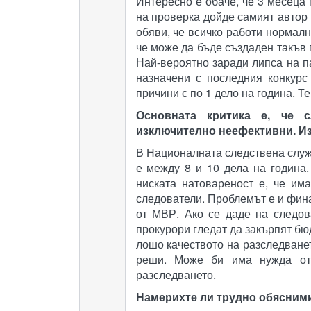
Интересно е обаче, че 3 месеца 
на проверка дойде самият автор 
обяви, че всичко работи нормалн
че може да бъде създаден такъв 
Най-вероятно заради липса на п
назначени с последния конкурс
причини с по 1 дело на година. Те
Основната критика е, че 
изключително неефективни. Из
В Националната следствена служ
е между 8 и 10 дела на година.
ниската натовареност е, че им
следователи. Проблемът е и фина
от МВР. Ако се даде на следов
прокурори гледат да закърпят бю
лошо качеството на разследванет
реши. Може би има нужда от 
разследването.
Намерихте ли трудно обясним