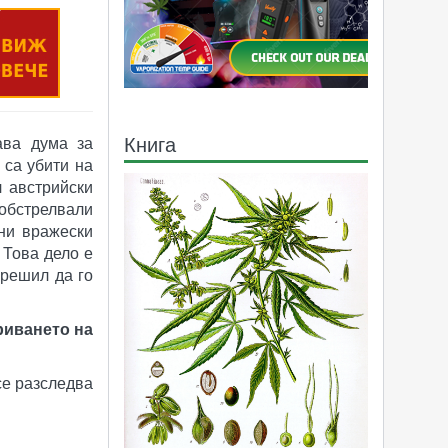
Книга
ава дума за
 са убити на
л австрийски
 обстрелвали
ни вражески
 Това дело е
 решил да го
риването на
се разследва