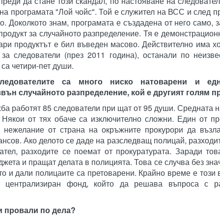
преди да стане този скандал, по настояване на следовател
на програмата "Лой чойс". Той е служител на ВСС и след п
о. Доколкото знам, програмата е създадена от него само, з
продукт за случайното разпределение. Тя е демонстрацион
ари продуктът е бил въведен масово. Действително има хо
 за следователи (през 2011 година), останали по неизв
 са четири-пет души.
следователите са много ниско натоварени и ед
вън случайното разпределение, кой е другият голям 
ба работят 85 следователи при щат от 95 души. Средната 
 Някои от тях обаче са изключително сложни. Един от п
а нежелание от страна на окръжните прокурори да възла
нсов. Ако делото се даде на разследващ полицай, разходи
ател, разходите се поемат от прокуратурата. Заради то
джета и пращат делата в полицията. Това се случва без зна
о и дали полицаите са претоварени. Крайно време е този 
централизиран фонд, който да решава въпроса с ра
и провали по дела?