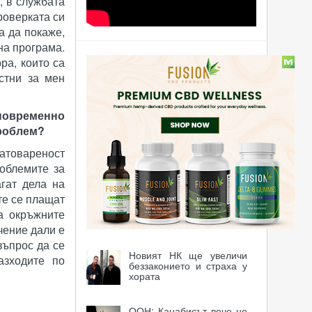
, в службата
роверката си
а да покаже,
на програма.
Статии
ра, които са
естни за мен
Канабис срещу
антибиотици?
новременно
проблем?
Забраната не възпира
натовареност
младите от това да
употребяват
роблемите за
гат дела на
те се плащат
Възобновяема енергия и
конопът като нейн
ва окръжните
източник
чение дали е
въпрос да се
Новият НК ще увеличи
зходите по
беззаконието и страха у
хората
ООН: Канабисът вече не