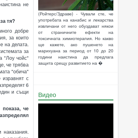
наистина не
(Ройтерс/Здраве) - Чували сте, че
употребата на канабис и лекарства
за тя?
извличани от него обуздават някои
много добре
от страничните ефекти на
ия, за които
токсичната химиотерапия. Но какво
е на делата.
ще кажете, ако пушенето на
системата за
марихуана за период от 10 до 20
години наистина да предлага
а "Лоу чойс"
защита срещу развитието на �
е, че трябва
мата "обича"
е изравнят с
азпределят 6
 един и същи
Видео
 показа, че
разпределял
 наказания.