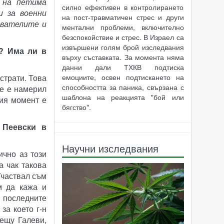
 на петима
силно ефективен в контролирането
и за военни
на пост-травматичен стрес и други
ователите и
ментални проблеми, включително
безспокойствие и стрес. В Израел са
извършени голям брой изследвания
"? Има ли в
върху съставката. За момента няма
данни дали ТХКВ подтиска
емоциите, освен подтискането на
страти. Това
способността за паника, свързана с
не е намерил
шаблона на реакцията "бой или
щия момент е
бягство".
 Пеевски в
Научни изследвания
ично аз този
а чак такова
Участвал съм
м да кажа и
 последните
за което г-н
рещу Галеви,