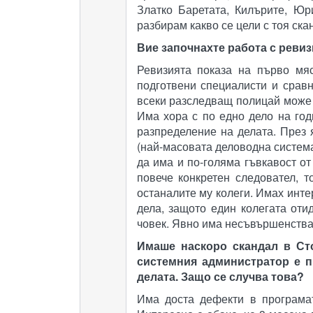
Златко Баретата, Килърите, Ю
разбирам какво се цели с тоя скан
Вие започнахте работа с ревиз
Ревизията показа на първо мя
подготвени специалисти и сравн
всеки разследващ полицай може 
Има хора с по едно дело на год
разпределение на делата. През 
(най-масовата деловодна система
да има и по-голяма гъвкавост от
повече конкретен следовател, т
останалите му колеги. Имах инте
дела, защото един колегата оти
човек. Явно има несъвършенства
Имаше наскоро скандал в Сто
системния администратор е п
делата. Защо се случва това?
Има доста дефекти в програмат