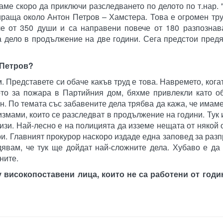
ме скоро да приключи разследването по делото по т.нар. 
тираща около Антон Петров – Хамстера. Това е огромен тр
че от 350 души и са направени повече от 180 разпознав
а дело в продължение на две години. Сега предстои пред
 Петров?
. Представете си обаче какъв труд е това. Навремето, когат
то за пожара в Партийния дом, бяхме привлекли като о
н. По темата със забавените дела трябва да кажа, че имаме
змами, които се разследват в продължение на години. Тук
зи. Най-лесно е на полицията да изземе нещата от някой 
и. Главният прокурор наскоро издаде една заповед за раз
дявам, че тук ще дойдат най-сложните дела. Хубаво е да
ните.
 високопоставени лица, които не са работени от годин