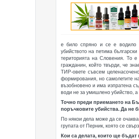
е било спряно и се е водило 
убийството на петима български
територията на Словения. То е
гражданин, който твърди, че зна
ТИР-овете съвсем целенасочено
формирования, но самолетите на
възобновено и има изпратена съ
води не за умишлено убийство, а
Точно преди приемането на Бъ
поръчковите убийства. Да не б
По някои дела може да се очаква
групата от Перник, която се свърз
Кои са делата, които ще бъдат