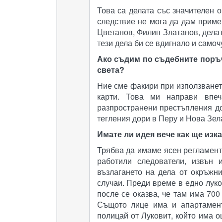
Това са делата със значителен 
следствие не мога да дам приме
Цветанов, Филип Златанов, делат
тези дела би се вдигнало и самоч
Ако съдим по съдебните поръч
света?
Ние сме факири при използванет
карти. Това ми направи впеч
разпространени престъпления до
тегления дори в Перу и Нова Зел
Имате ли идея вече как ще изк
Трябва да имаме ясен регламент,
работили следователи, извън 
възлагането на дела от окръжни
случаи. Преди време в едно луко
после се оказва, че там има 700
Същото лице има и апартамент
полицай от Луковит, който има 