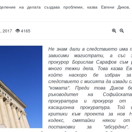
деление на делата създава проблеми, казва Евгени Диков,
и, 2017
4165
Не знам дали в следствието има 
зависими магистрати, а със за
прокурор Борислав Сарафов съм 
много тежки дела. Това казва Ев
който наскоро бе избран 
следствието с мисията да извади 
"комата". Преди това Диков б
ръководител на Софийскат
прокуратура и прокурор от В
касационна прокуратура. Той
критики към проекта за нов Н
кодекс, смятайки някои от
постановки за "абсурдни"