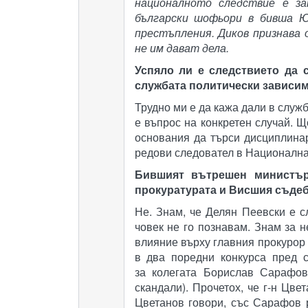
националното следствие е за
български шофьори в бивша Юг
престъпления. Диков признава 
не им дават дела.
Успяло ли е следствието да 
службата политически зависи
Трудно ми е да кажа дали в служ
е въпрос на конкретен случай. 
основания да търси дисциплина
редови следовател в Национална
Бившият вътрешен министър
прокуратурата и Висшия съдеб
Не. Знам, че Делян Пеевски е сл
човек не го познавам. Знам за н
влияние върху главния прокурор
в два поредни конкурса пред с
за колегата Борислав Сарафов
скандали). Прочетох, че г-н Цве
Цветанов говори, със Сарафов 