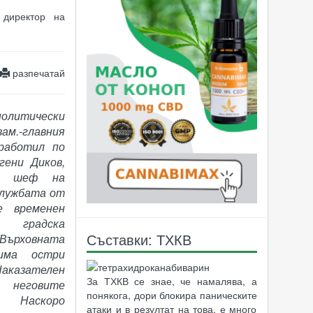
 директор на
разпечатай
политически
м.-главния
работил по
гени Диков,
за шеф на
службата от
е временен
а градска
Съставки: ТХКВ
ърховната
 има остри
аказателен
За ТХКВ се знае, че намалява, а
 неговите
понякога, дори блокира паническите
. Наскоро
атаки и в резултат на това, е много