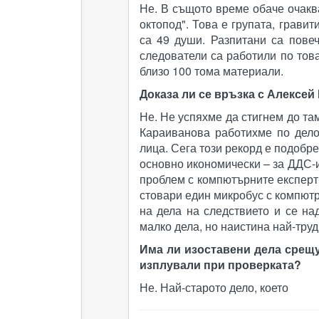
Не. В същото време обаче очаква
октопод". Това е групата, грави
са 49 души. Разпитани са пове
следователи са работили по тов
близо 100 тома материали.
Доказа ли се връзка с Алексей
Не. Не успяхме да стигнем до там
Караиванова работихме по дело
лица. Сега този рекорд е подобре
основно икономически – за ДДС-и
проблем с компютърните експерти
стовари един микробус с компютр
на дела на следствието и се на
малко дела, но наистина най-труд
Има ли изоставени дела срещу
изплували при проверката?
Не. Най-старото дело, което