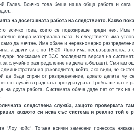
рий Галев. Всичко това беше наша обща работа и сега 
дал...
ията на досегашната работа на следствието. Какво пока
сто всичко това, което се подозираше преди нея. Има 
ително добра материална база. В следствието има услов
само да мечтае. Има обаче и неравномерно разпределени
ина, а други са с по 15-20. Явно има несъвършенства в 
януари поискахме от ВСС последната версия на системат
 за случайно разпределение на делата-бел.авт). Смятам ощ
 административния ръководител, който, ако види, че систе
ой да бъде спрян от разпределение, докато делата му с
ресен случай в градската прокуратурата. Трябваше да се р
де на друга работа. Системата обаче даде пет от тях на
.
личната следствена служба, защото проверката там
равил каквото си иска със система и реално той е 
а "Лоу чойс". Тогава всички замесени понесоха някакви