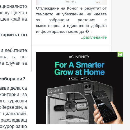
националното
Отглеждане на Коноп е резултат от
срещу Цветан
твърдото ни убеждение, че идеята
ешен край на
за забранени растения е
смехотворна и единствено добрата
информираност може да �..
лгаринът по
..разгледайте
 и дебитните
В момента има 9 госта и 0 потребителя
Това са по-
използващи сайта.
ма случаи за
2026-08-08 10:33:45
 избора ви?
акви дела са
критерии за
ого куриозни
ойерверки, а
г цианкалий.
 разследващ
рокурор защо