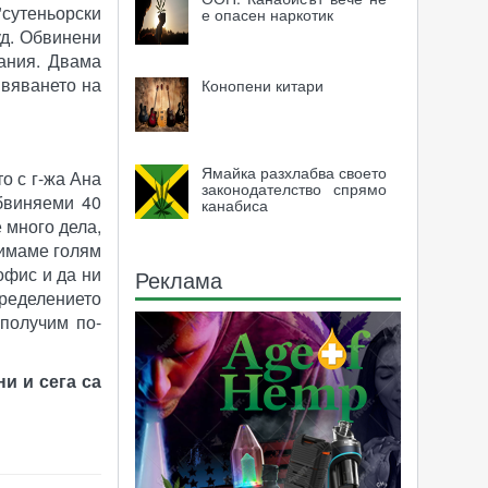
"сутеньорски
е опасен наркотик
уд. Обвинени
ания. Двама
явяването на
Конопени китари
Ямайка разхлабва своето
о с г-жа Ана
законодателство спрямо
бвиняеми 40
канабиса
 много дела,
 имаме голям
офис и да ни
Реклама
пределението
 получим по-
и и сега са