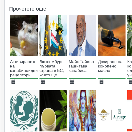
Прочетете още
Активирането
Люксембург -
Майк Тайсън
Дозиране на
Ка
на
първата
защитава
конопено
ко
канабиноидните
страна в ЕС,
канабиса
масло
ол
рецептори
която ще
у
може да се
легализира
ра
справи с
канабиса
кл
19.11.2013
04.12.2018
28.10.2019
26.05.2016
1
проблеми в
теглото
7852
3294
4470
34045