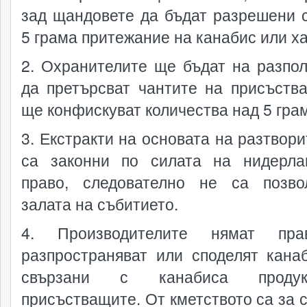
зад щандовете да бъдат разрешени 
5 грама притежание на канабис или х
2. Охранителите ще бъдат на разпо
да претърсват чантите на присъств
ще конфискуват количества над 5 гра
3. Екстракти на основата на разтвори
са законни по силата на нидерла
право, следователно не са позв
залата на събитието.
4. Производителите нямат пр
разпространяват или споделят кана
свързани с канабиса проду
присъстващите. От кметството са за с