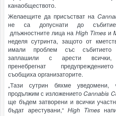
канаобществото.
Желаещите да присъстват на
Canna
не са допуснати до събити
длъжностните лица на
High Times
и
неделя сутринта, защото от кметст
имали проблем със събитиет
заплашили с арести всички,
пренебрегнат предупреждение
съобщиха организаторите.
„Тази сутрин бяхме уведомени, 
продължим с изложението
Cannabis C
ще бъдем затворени и всички участ
бъдат арестувани,“
High Times
напи