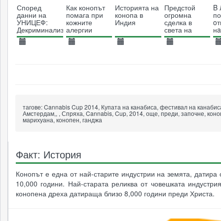
Според
Как конопът
Историята на
Предстой
B 
данни на
помага при
конопа в
огромна
по
УНИЦЕФ:
кожните
Индия
сделка в
oт
Декриминализацията
алергии
света на
нa
на
канабиса
ĸa
марихуаната
пp
13.09.2013
17.04.2014
20.06.2014
22.04.2019
2
води до спад
м
в употребата
6296
11595
14164
2985
от малолетни
тагове:
Cannabis Cup 2014, Купата на канабиса, фестивал на канабис
Амстердам,, , Спряха, Cannabis, Cup, 2014, още, преди, започне, коно
марихуана, конопен, ганджа
Факт: История
Конопът е една от най-старите индустрии на земята, датира 
10,000 години. Най-старата реликва от човешката индустри
конопена дреха датираща близо 8,000 години преди Христа.