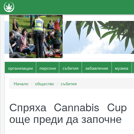
Новини
Наука
Лечение
Видео
организации
персони
събития
забавление
музика
Факти
култура
Книги
Начало
общество
събития
Сортове
Спряха Cannabis Cup 
Галерия
още преди да започне