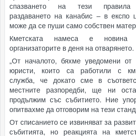
спазването на тези правила
раздаването на канабис – в експо 
може да се пуши само собствен матер
Кметската намеса е новина
организаторите в деня на отварянето.
„От началото, бяхме уведомени от
юристи, които са работили с км
служба, че докато сме в съответ
местните разпоредби, ще ни ост
продължим със събитието. Ние упо
опитвахме да отговорим на тези станд
От списанието се извиняват за развит
събитията, но реакцията на кметс