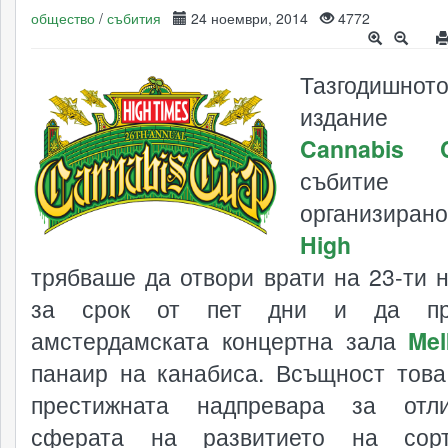
общество
/
събития
24 ноември, 2014
4772
Тазгодишнот
издани
Cannabis 
събитие
организир
High T
трябваше да отвори врати на 23-ти 
за срок от пет дни и да пр
амстердамската концертна зала
Me
панаир на канабиса. Всъщност това
престижната надпревара за отл
сферата на развитието на сор