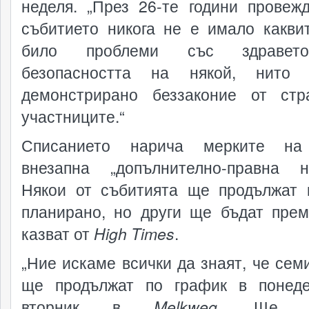
неделя. „През 26-те години провеж
събитието никога не е имало какви
било проблеми със здравет
безопасността на някой, нито
демонстрирано беззаконие от ст
участниците.“
Списанието нарича мерките на
внезапна „допълнително-правна н
Някои от събитията ще продължат 
планирано, но други ще бъдат прем
казват от
High
Times
.
„Ние искаме всички да знаят, че сем
ще продължат по график в понед
вторник в
Melkweg
. Ще о