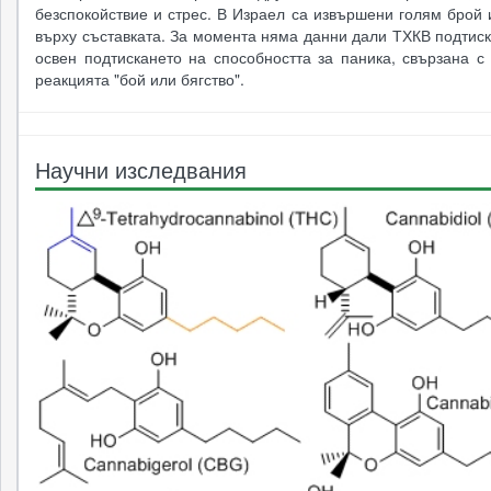
безспокойствие и стрес. В Израел са извършени голям брой
върху съставката. За момента няма данни дали ТХКВ подтис
освен подтискането на способността за паника, свързана с
реакцията "бой или бягство".
Научни изследвания