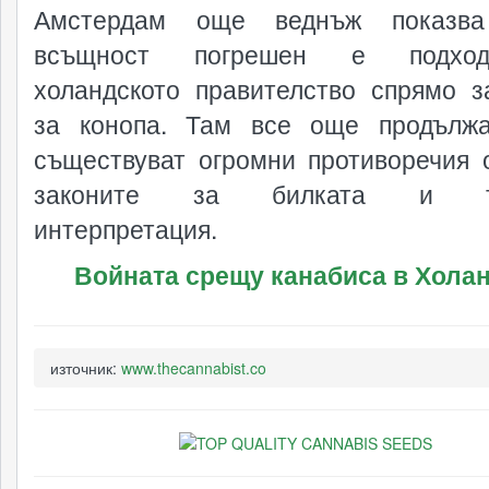
Амстердам още веднъж показва
всъщност погрешен е подхо
холандското правителство спрямо з
за конопа. Там все още продълж
съществуват огромни противоречия 
законите за билката и тя
интерпретация.
Войната срещу канабиса в Хола
източник:
www.thecannabist.co