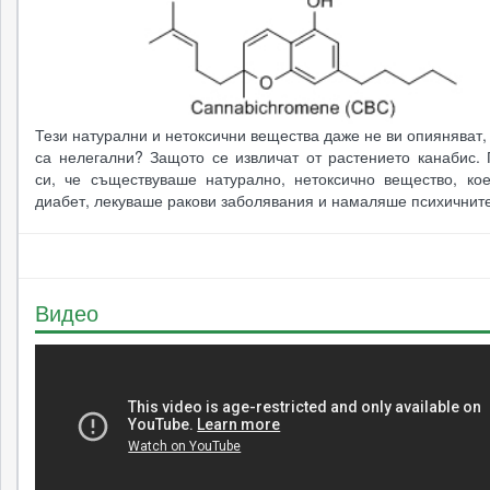
Тези натурални и нетоксични вещества даже не ви опияняват,
са нелегални? Защото се извличат от растението канабис. 
си, че съществуваше натурално, нетоксично вещество, ко
диабет, лекуваше ракови заболявания и намаляше психичнит
Видео