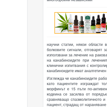
научни статии, някои области 
болковите сигнали, отговарят 
използвани за лечение на ракова
на канабиноидите при лечение
клинични изпитвания с контроли
канабиноидите имат аналгетичен 
Изглежда че канабиноидите работ
като пациентите изграждат то
морфинът е 15 пъти по-активе
кодеина се засилва от порядък
сравняващо спазмолитичното и 
пациент, страдащ от нараняване