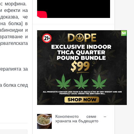
и с морфина.
ни ефекти на
доказва, че
на болка] в
набиноидни и
Статии
вратяване и
ователската
Как светът промени
отношението си към
конопа?
терапията за
Пуерто Рико легализира
медицинския канабис
а болка след
Аптеките в Уругвай
започват продажба на
канабис
Конопеното семе –
храната на бъдещето