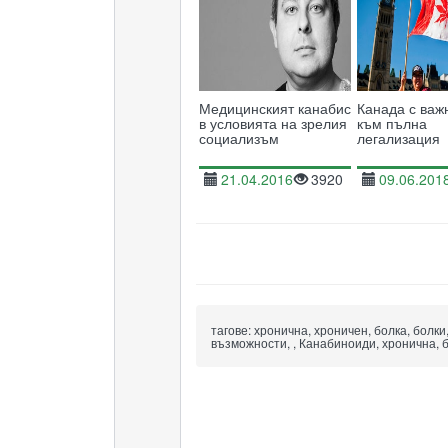
Медицинският канабис
Канада с важ
в условията на зрелия
към пълна
социализъм
легализация
21.04.2016
3920
09.06.201
тагове:
хронична, хроничен, болка, болки
възможности, , Канабиноиди, хронична, б