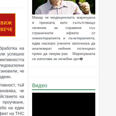
Макар че медицинската марихуана
е призната като съпътстващо
лечение за справяне със
страничните ефекти от
химиотерапията и лъчетерапията,
едва наскоро учените започнаха да
бработка на
анализират нейния потенциал
или успешно
пряко да лекува рак. Марихуаната
се използва за лечебни цел�
фективността
ледователни
тановили, че
одеин.
Видео
тивност, тъй
ановява, че
йствието на
 проучване,
ебо на един
ефект на THC