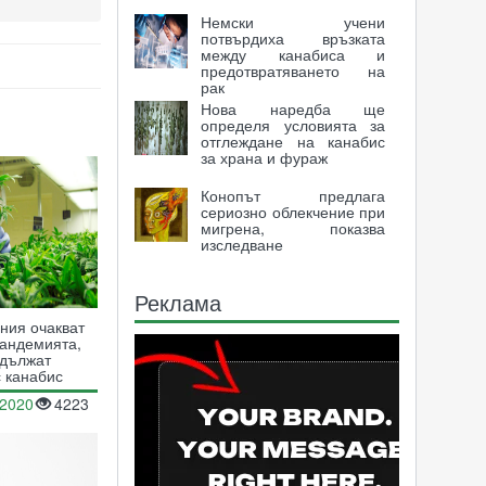
Немски учени
потвърдиха връзката
между канабиса и
предотвратяването на
рак
Нова наредба ще
определя условията за
отглеждане на канабис
за храна и фураж
Конопът предлага
сериозно облекчение при
мигрена, показва
изследване
Реклама
ния очакват
пандемията,
одължат
с канабис
.2020
4223