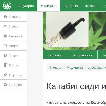
индустрия
медицина
политика
история
Новини
Наука
Лечение
Видео
съставки
заболявания
п
Факти
Книги
Начало
Медицина
заболяван
Сортове
Канабиноиди и
Галерия
Камарата на лордовете на Великобр