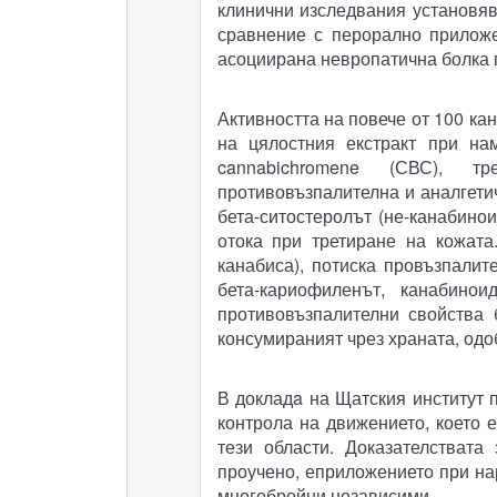
клинични изследвания установява
сравнение с перорално приложе
асоциирана невропатична болка пр
Активността на повече от 100 ка
на цялостния екстракт при на
cannabichromene (СВС), тр
противовъзпалителна и аналгетич
бета-ситостеролът (не-канабино
отока при третиране на кожат
канабиса), потиска провъзпали
бета-кариофиленът, канабино
противовъзпалителни свойства
консумираният чрез храната, одо
В докладa на Щатския институт 
контрола на движението, което 
тези области. Доказателствата
проучено, еприложението при на
многобройни независими