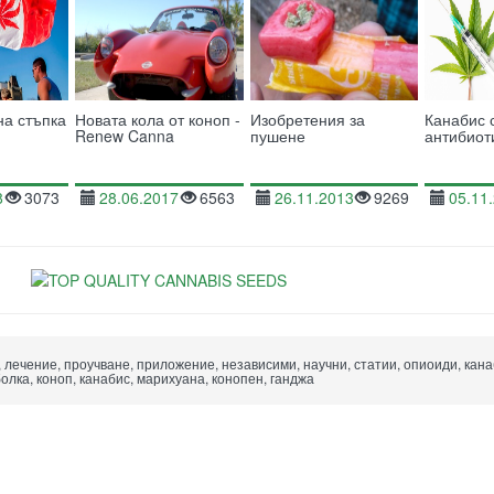
на стъпка
Новата кола от коноп -
Изобретения за
Канабис 
Renew Canna
пушене
антибиот
8
3073
28.06.2017
6563
26.11.2013
9269
05.11
, лечение, проучване, приложение, независими, научни, статии, опиоиди, кан
олка, коноп, канабис, марихуана, конопен, ганджа