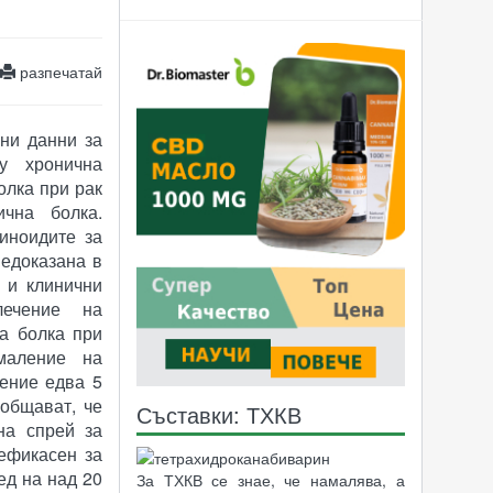
разпечатай
ни данни за
у хронична
олка при рак
ична болка.
иноидите за
 едоказана в
 и клинични
лечение на
а болка при
маление на
чение едва 5
ъобщават, че
Съставки: ТХКВ
на спрей за
 ефикасен за
ед на над 20
За ТХКВ се знае, че намалява, а