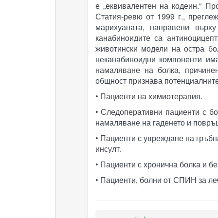
е „еквивалентен на кодеин.“ Пр
Статия-ревю от 1999 г., прегл
марихуаната, направени върху
канабиноидите са антиноцицепт
животински модели на остра бо
неканабиноидни компоненти има
намаляване на болка, причинен
общност признава потенциалните 
• Пациенти на химиотерапия.
• Следоперативни пациенти с бо
намаляване на гаденето и повръ
• Пациенти с увреждане на гръб
инсулт.
• Пациенти с хронична болка и бе
• Пациенти, болни от СПИН за ле