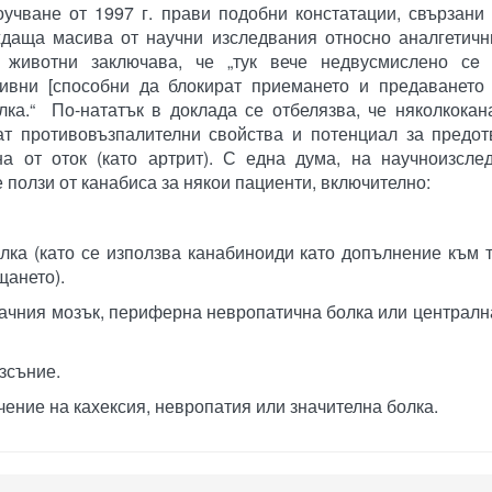
оучване от 1997 г. прави подобни констатации, свързан
еждаща масива от научни изследвания относно аналгетич
 животни заключава, че „тук вече недвусмислено сe 
ивни [способни да блокират приемането и предаването 
лка.“ По-нататък в доклада се отбелязва, че няколкока
т противовъзпалителни свойства и потенциал за предот
а от оток (като артрит). С една дума, на научноизслед
ползи от канабиса за някои пациенти, включително:
лка (като се използва канабиноиди като допълнение към 
щането).
начния мозък, периферна невропатична болка или централн
зсъние.
чение на кахексия, невропатия или значителна болка.