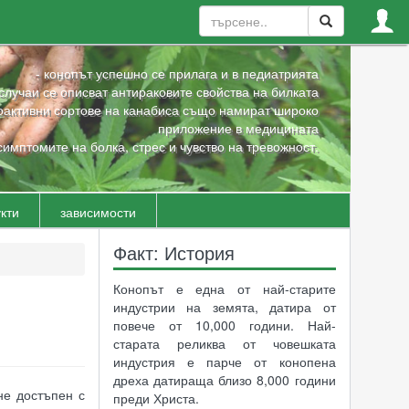
- конопът успешно се прилага и в педиатрията
 случаи се описват антираковите свойства на билката
оактивни сортове на канабиса също намират широко
приложение в медицината
симптомите на болка, стрес и чувство на тревожност.
кти
зависимости
Факт: История
Конопът е една от най-старите
индустрии на земята, датира от
повече от 10,000 години. Най-
старата реликва от човешката
индустрия е парче от конопена
дреха датираща близо 8,000 години
не достъпен с
преди Христа.