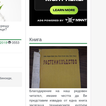
срещу
ици?
Книга
.2018
3553
абиноиди,
Благодарение на наш редовен
читател, имаме честта да Ви
представим извадка от една книга
засягаща техническите култури