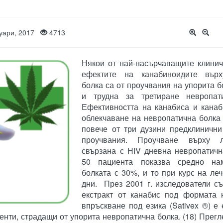
уари, 2017
4713
Някои от най-насърчаващите клинич
ефектите на канабиноидите върх
болка са от проучвания на упорита б
и трудна за третиране невропат
Ефективността на канабиса и канаб
облекчаване на невропатична болка
повече от три дузини предклинични
проучвания. Проучване върху 
свързана с HIV дневна невропатичн
50 пациента показва средно на
болката с 30%, и то при курс на ле
дни. През 2001 г. изследователи с
екстракт от канабис под формата 
впръскване под езика (Sativex ®) е
нти, страдащи от упорита невропатична болка. (18) Прегл