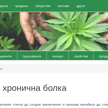
храна
градина
общество
митове
други
- в редица
- непсих
- регулира 
ациенти
проучвания
лекари
свойства
проду
ия
 хронична болка
итания стигна до сходни заключения и призова канабиса да ста