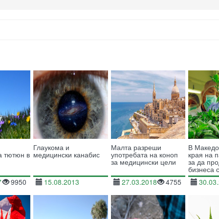
Глаукома и
Малта разреши
В Македо
а тютюн в
медицински канабис
употребата на коноп
края на 
за медицински цели
за да пр
бизнеса 
7
9950
15.08.2013
27.03.2018
4755
30.03
26132