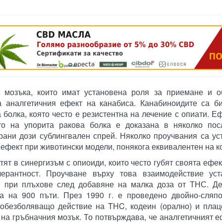
реклама
в мозъка, които имат установена роля за приемане и о
за аналгетичния ефект на канабиса. Канабиноидите са б
 болка, която често е резистентна на лечение с опиати. Е
то на упорита ракова болка е доказана в няколко пос
рани дози сублингвален спрей. Няколко проучвания са ус
ефект при животински модели, понякога еквивалентен на к
ят в синергизъм с опиоиди, които често губят своята ефек
лерантност. Проучване върху това взаимодействие уст
н при плъхове след добавяне на малка доза от ТНС. Де
а на 900 пъти. През 1990 г. е проведено двойно-сляпо
обезболяващо действие на THC, кодеин (орално) и плац
 на гръбначния мозък. То потвърждава, че аналгетичният 