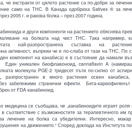
, че екстракти от цялото растение са по-добри за лечени
ние само на ТНС. В Канада одобриха Sativex ® за лече
ез 2005 г. и ракова болка – през 2007 година.
набиноида и други компоненти на растението обяснява пре
маляване на болката над чист ТНС. Така например, к
етата най-разпространена съставка на растениет
на активност, въпреки че е по-слаба от тази на ТНС. По 
иден компонент на канабиса) е в състояние да намали въ
а. Един уникален биофлавоноид, cannaflavin A (намира
телната молекула PGE-2 тридесет пъти по-силно от аспи
ид, разпространен в много растения освен канабиса
 без забележими странични ефекти. Бета-кариофиленът 
брен от FDA канабиноид.
по медицина се съобщава, че „канабиноидите играят роля 
е в съответствие с възможностите за терапевтичното им 
 за лечение на болка са убедителни. Интересно, макар
рушения на движението.“ Според доклада на Института п