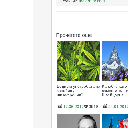
източник:
thcfarmer.com
Прочетете още
Води ли употребата на
Канабис като
канабис до
заместител н
шизофрения?
Швейцария
17.06.2017
3919
24.01.201