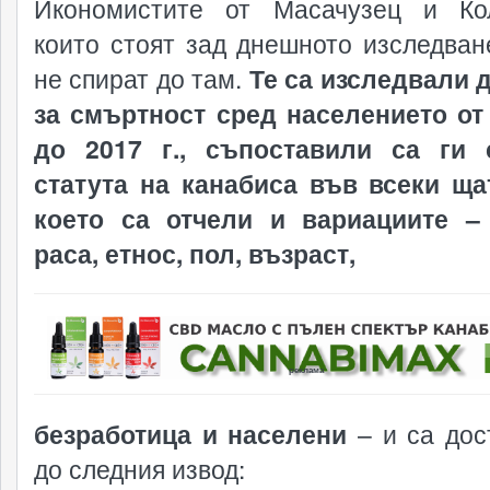
Икономистите от Масачузец и Ко
които стоят зад днешното изследван
не спират до там.
Те са изследвали 
за смъртност сред населението от 
до 2017 г., съпоставили са ги 
статута на канабиса във всеки ща
което са отчели и вариациите –
раса, етнос, пол, възраст,
реклама
безработица и населени
– и са дос
до следния извод: