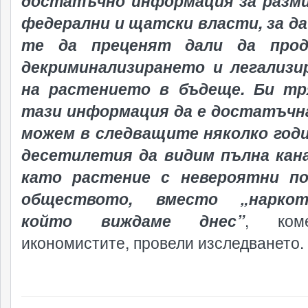
достатъчно информация за разми
федерални и щатски власти, за д
те да преценят дали да про
декриминализирането и легализи
на растението в бъдеще. Би тр
тази информация да е достатъчна
можем в следващите няколко год
десетилетия да видим пълна кан
като растение с невероятни по
обществото, вместо „наркот
който виждаме днес”
, коме
икономистите, провели изследването.