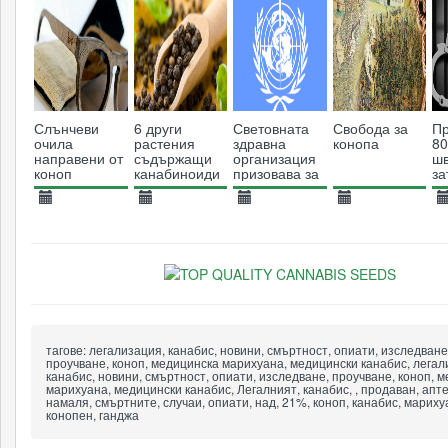
Слънчеви
6 други
Световната
Свобода за
Пр
очила
растения
здравна
конопа
80
направени от
съдържащи
организация
шв
коноп
канабиноиди
призовава за
за
набират
декриминализация
ко
популярност
на
ка
13.10.2014
06.03.2017
19.07.2014
23.10.2018
2
употребата
15080
21097
на наркотици
8534
3726
тагове:
легализация, канабис, новини, смъртност, опиати, изследване
проучване, коноп, медицинска марихуана, медицински канабис, легал
канабис, новини, смъртност, опиати, изследване, проучване, коноп, 
марихуана, медицински канабис, Легалният, канабис, , продаван, аптек
намаля, смъртните, случаи, опиати, над, 21%, коноп, канабис, мариху
конопен, ганджа