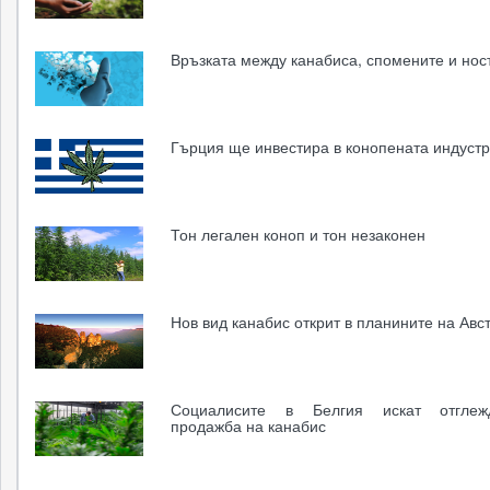
Връзката между канабиса, спомените и нос
Гърция ще инвестира в конопената индуст
Тон легален коноп и тон незаконен
Нов вид канабис открит в планините на Авс
Социалисите в Белгия искат отгле
продажба на канабис