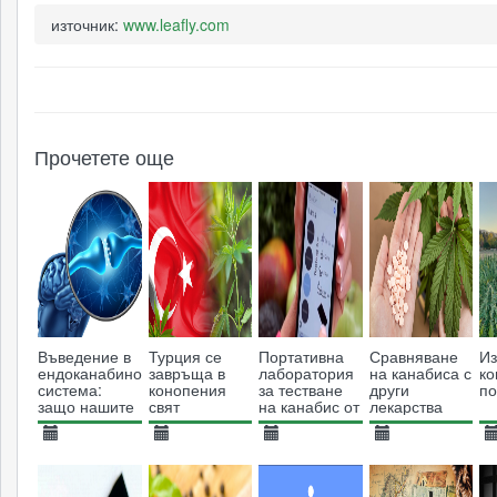
източник:
www.leafly.com
Прочетете още
Въведение в
Турция се
Портативна
Сравняване
Из
ендоканабиноидната
завръща в
лаборатория
на канабиса с
ко
система:
конопения
за тестване
други
по
защо нашите
свят
на канабис от
лекарства
тела лесно
декември по
усвояват
магазините
23.06.2015
15.01.2019
24.02.2014
31.01.2017
2
канабиса
20014
6116
16971
5175