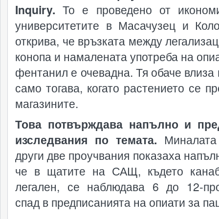
Inquiry.
То е проведено от иконом
университетите в Масачузец и Кол
открива, че връзката между легализац
конопа и намалената употреба на опиа
фентанил е очевадна. Тя обаче влиза 
само тогава, когато растението се пр
магазините.
Това потвърждава напълно и пре
изследвания по темата.
Миналата 
други две проучвания показаха напълн
че в щатите на САЩ, където кана
легален, се наблюдава 6 до 12-пр
спад в предписанията на опиати за па