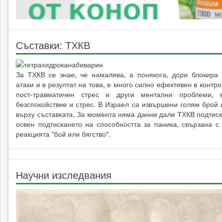
Съставки: ТХКВ
За ТХКВ се знае, че намалява, а понякога, дори блокира 
атаки и в резултат на това, е много силно ефективен в контр
пост-травматичен стрес и други ментални проблеми, в
безспокойствие и стрес. В Израел са извършени голям брой
върху съставката. За момента няма данни дали ТХКВ подтис
освен подтискането на способността за паника, свързана с
реакцията "бой или бягство".
Научни изследвания