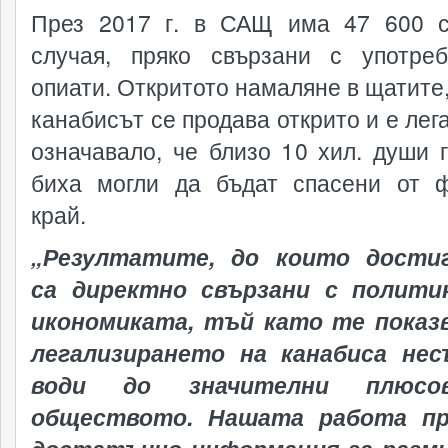
През 2017 г. в САЩ има 47 600 
случая, пряко свързани с употре
опиати. Откритото намаляне в щатите,
канабисът се продава открито и е лег
означавало, че близо 10 хил. души 
биха могли да бъдат спасени от 
край.
„Резултатите, до които достиг
са директно свързани с полити
икономиката, тъй като те показ
легализирането на канабиса нес
води до значителни плюсо
обществото. Нашата работа пр