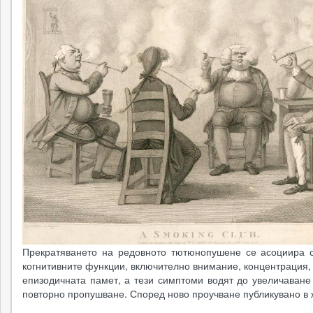
Прекратяването на редовното тютюнопушене се асоциира 
когнитивните функции, включително внимание, концентрация,
епизодичната памет, а тези симптоми водят до увеличаване
повторно пропушване. Според ново проучване публикувано в