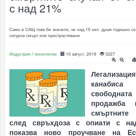
с над 21%
Само в САЩ това би значело, че над 10 хил. души годишно се
сигурна смърт или пристрастяване
Индустрия
/
технологии
10 август, 2019
3227
Легализаци
канаби
свободна
продажба 
смъртните 
след свръхдоза с опиати с на
показва ново проучване на Ec