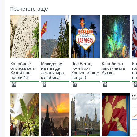
Прочетете още
Канабис е
Македония
Лас Вегас,
Канабисът:
Ко
отглеждан в
на път да
Големият
мистичната
го
Китай oще
легализира
Каньон и още
билка
пр
преди 12
канабиса
нещо :)
на
хиляди
св
години
23.07.2021
22.12.2020
01.10.2017
08.01.2019
1
2543
3095
3969
5342