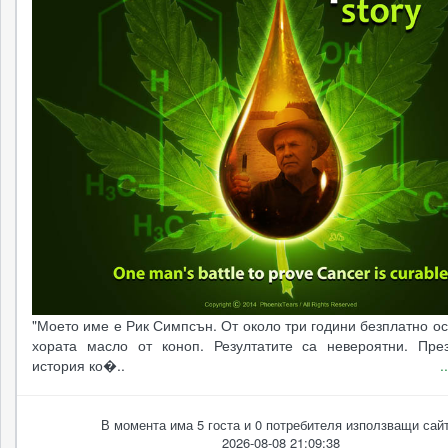
"Моето име е Рик Симпсън. От около три години безплатно о
хората масло от коноп. Резултатите са невероятни. Пре
история ко�..
.
В момента има 5 госта и 0 потребителя използващи сайт
2026-08-08 21:09:38