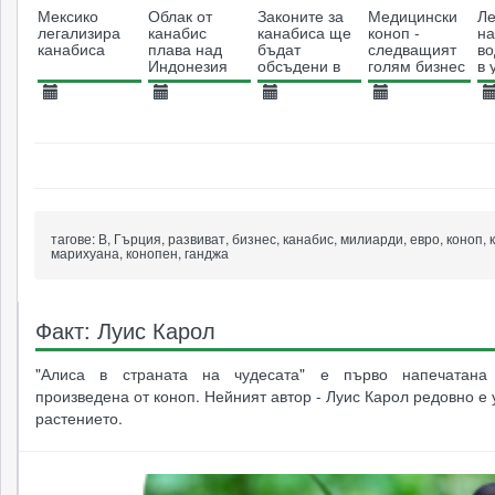
Мексико
Облак от
Законите за
Медицински
Ле
легализира
канабис
канабиса ще
коноп -
на
канабиса
плава над
бъдат
следващият
во
Индонезия
обсъдени в
голям бизнес
в 
английския
в Македония
от
парламент
п
01.03.2019
07.01.2019
21.02.2018
21.08.2016
1
3099
3211
3226
11607
тагове:
В, Гърция, развиват, бизнес, канабис, милиарди, евро, коноп, 
марихуана, конопен, ганджа
Факт: Луис Карол
"Алиса в страната на чудесата" е първо напечатана
произведена от коноп. Нейният автор - Луис Карол редовно е
растението.