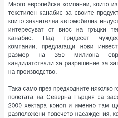
Много европейски компании, които из
текстилен канабис за своите продукт
които значителна автомобилна индуст
интересуват от внос на гръцки те
канабис. Над тридесет чуждес
компании, предлагащи нови инвес
размер на 350 милиона евр
кандидатствали за разрешение за за
на производство.
Така само през предходните няколко г
полетата на Северна Гърция са зас
2000 хектара коноп и именно там щ
разположени повечето насаждения, к