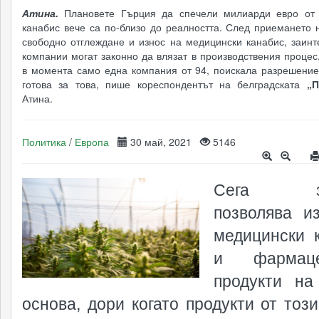
Атина.
Плановете Гърция да спечели милиарди евро от
канабис вече са по-близо до реалността. След приемането 
свободно отглеждане и износ на медицински канабис, заинт
компании могат законно да влязат в производствения процес
в момента само една компания от 94, поискала разрешение
готова за това, пише кореспондентът на белградската
„П
Атина.
Политика
/
Европа
30 май, 2021
5146
Сега за
позволява и
медицински 
и фармаце
продукти на
основа, дори когато продукти от този