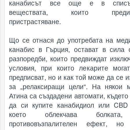
канабисът все още е в спис
веществата, които предизв
пристрастяване.
Що се отнася до употребата на мед
канабис в Гърция, остават в сила 
разпоредби, които предвиждат изклю
условия, при които лекарите мога
предписват, но и как той може да се 
за „релаксиращи цели“. На някои 
Атина са създадени автомати, където
да си купите канабидиол или CBD
което облекчава болката
противовъзпалителен ефект, н