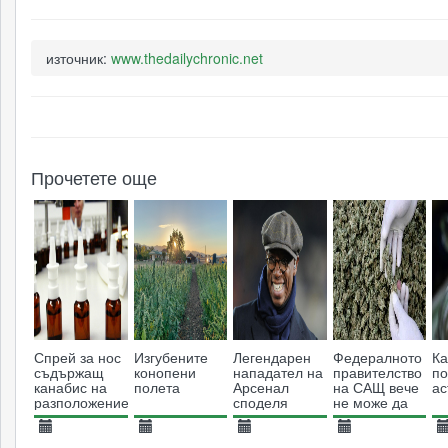
източник:
www.thedailychronic.net
Прочетете още
Спрей за нос
Изгубените
Легендарен
Федералното
Ка
съдържащ
конопени
нападател на
правителство
по
канабис на
полета
Арсенал
на САЩ вече
ас
разположение
споделя
не може да
на пациенти
своите
пречи на
моменти с
легалния
25.10.2013
23.05.2023
16.09.2016
11.12.2014
1
билката
канабис