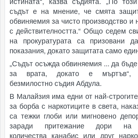
истината“, казва съдията. „По този
съдът е на мнение, че смята защи
обвиняемия за чисто производство и 
с действителността.“ Общо седем св
на прокуратурата са призовани д
показания, докато защитата само един
„Съдът осъжда обвиняемия ... да бъде
за врата, докато е мъртъв“, 
безмилостно съдия Абдула.
В Малайзия има едни от най-строгите
за борба с наркотиците в света, нака
са тежки глоби или мигновено депо
заради притежание дори на
количества канабис или друг нарко