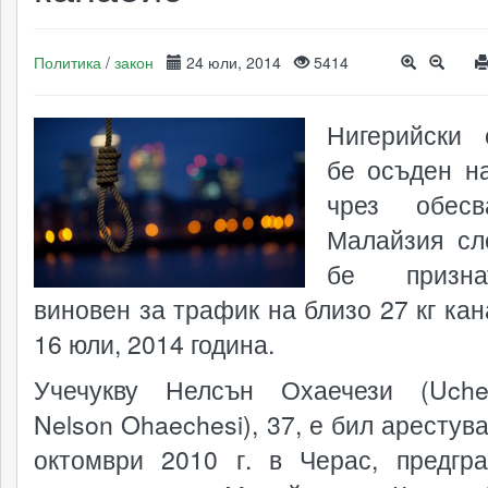
Политика
/
закон
24 юли, 2014
5414
Нигерийски 
бе осъден н
чрез обес
Малайзия сл
бе призн
виновен за трафик на близо 27 кг кан
16 юли, 2014 година.
Учечукву Нелсън Охаечези (Uche
Nelson Ohaechesi), 37, е бил арестув
октомври 2010 г. в Черас, предгр