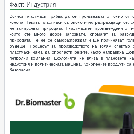
Факт: Индустрия
Всички пластмаси трябва да се произвеждат от олио от 
конопа. Такива пластмаси са биологично разграждащи се, с
не замърсяват природата. Пластмасите, произвеждани от не
които сте много добре запознати, спомагат за разруш
природата. Те не се саморазграждат и ще причиняват гол
бъдеще. Процесът за производството на голям спектър 
пластмаси няма да опропасти реките, както направиха Дюп
петролни компании. Екологията не влиза в плановете н
индустрия и политическата машина. Конопените продукти са 
безопасни.