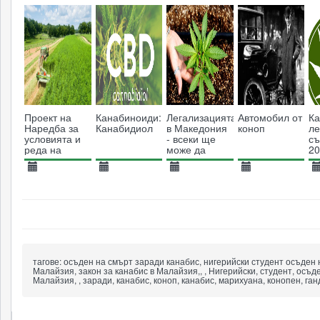
7558
2356
5476
4752
Проект на
Канабиноиди:
Легализацията
Автомобил от
Ка
Наредба за
Канабидиол
в Македония
коноп
ле
условията и
- всеки ще
съ
реда на
може да
20
издаване на
отглежда 2-3
п
разрешения
растения
26.07.2023
05.02.2018
04.01.2021
27.11.2018
0
за
вкъщи
отглеждане
3564
6848
6580
3759
на
индустриален
коноп е
публикуван за
обществено
обсъждане
тагове:
осъден на смърт заради канабис, нигерийски студент осъден 
Малайзия, закон за канабис в Малайзия,, , Нигерийски, студент, осъде
Малайзия, , заради, канабис, коноп, канабис, марихуана, конопен, га