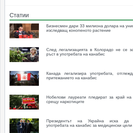
Статии
Бизнесмен дари 33 милиона долара на уни
изследващ конопеното растение
След легализацията в Колорадо не се з
ръст в употребата на канабис
Канада легализира употребата, отглеж
притежанието на канабис
Нобелови лауреати пледират за край на
срещу наркотиците
Президентът на Украйна иска да 
употребата на канабис за медицински цели