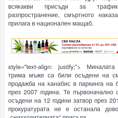
всякакви присъди за трафи
разпространение, смъртното наказ
прилага в национален мащаб.
реклама
style="text-align: justify;"> Миналат
трима мъже са били осъдени на с
продажба на канабис в паркинга на 
през 2007 година. Те първоначално 
осъдени на 12 години затвор през 201
прокуратурата не е останала дов
„снизходителната“ присъда.