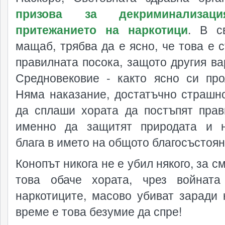
призова за декриминализац
притежанието на наркотици
. В с
мащаб, трябва да е ясно, че това е с
правилната посока, защото другия ва
Средновековие - както ясно си про
Няма наказание, достатъчно страшно
да сплаши хората да постъпят прав
именно да защитят природата и 
блага в името на общото благосъстоян
Конопът никога не е убил някого, за с
това обаче хората, чрез войнат
наркотиците, масово убиват заради 
време е това безумие да спре!