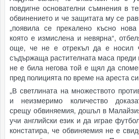
повдигне основателни съмнения в те
обвинението и че защитата му се рав
„появила се прекалено късно нова
която е измислена и невярна“, отбел
още, че не е отрекъл да е носил 
съдържаща растителната маса преди и
не е била негова той е щял да споме
пред полицията по време на ареста си
„В светлината на множеството проти
и неизмеримо количество доказа
срещу обвиняемия, дошъл в Малайзия
учи английски език и да играе футбол
констатира, че обвиняемия не е свид