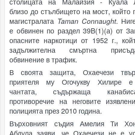
столицата на Малайзия - Куала 
близо до стълбището на мост, който 
магистралата
Taman Connaught
. Ниг
е обвинен по раздел 39B(1)(а) от За
опасните наркотици от 1952 г., кой
задължителна смъртна прис
обвинение в трафик.
В своята защита, Охаечези твър
приятеля му Огочукву Хилире е
чантата, съдържаща канаби
противоречие на неговите изявлен
полицията през 2010 година.
Върховният съдия Амелия Ти Хон
Абдула заяви, че Охаечези не е у