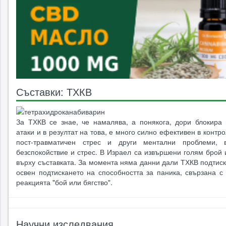
Съставки: ТХКВ
За ТХКВ се знае, че намалява, а понякога, дори блокира 
атаки и в резултат на това, е много силно ефективен в контр
пост-травматичен стрес и други ментални проблеми, в
безспокойствие и стрес. В Израел са извършени голям брой
върху съставката. За момента няма данни дали ТХКВ подтис
освен подтискането на способността за паника, свързана с
реакцията "бой или бягство".
Научни изследвания