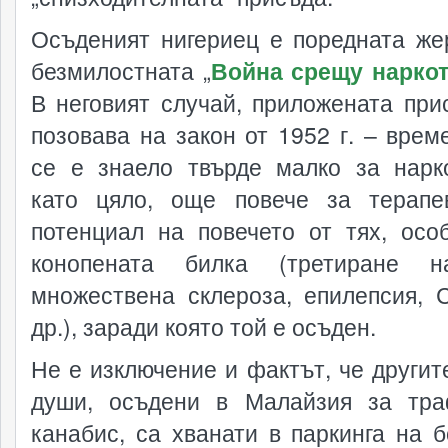
Осъденият нигериец е поредната же
безмилостната „
Война срещу нарко
В неговият случай, приложената при
позовава на закон от 1952 г. – време
се е знаело твърде малко за нарк
като цяло, още повече за терапе
потенциал на повечето от тях, осо
конопената билка (третиране н
множествена склероза, епилепсия,
др.), заради която той е осъден.
Не е изключение и фактът, че другит
души, осъдени в Малайзия за тр
канабис, са хванати в паркинга на б