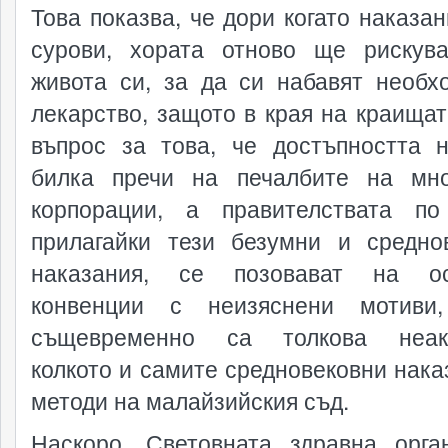
Това показва, че дори когато наказан
сурови, хората отново ще рискув
живота си, за да си набавят необх
лекарство, защото в края на краищат
въпрос за това, че достъпността 
билка пречи на печалбите на мн
корпорации, а правителствата по
прилагайки тези безумни и средно
наказания, се позовават на ос
конвенции с неизяснени мотиви,
същевременно са толкова неакт
колкото и самите средновековни нака
методи на малайзийския съд.
Наскоро, Световната здравна орга