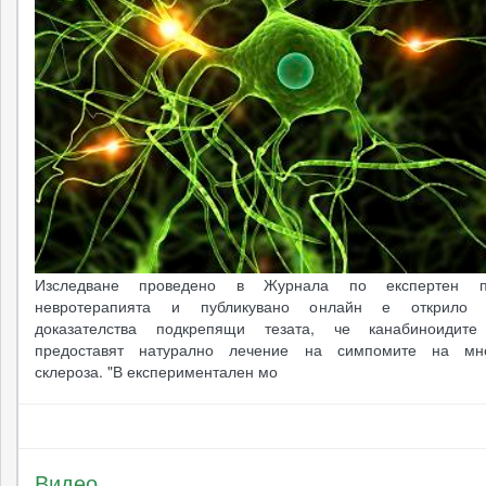
Изследване проведено в Журнала по експертен п
невротерапията и публикувано онлайн е открило 
доказателства подкрепящи тезата, че канабиноидит
предоставят натурално лечение на симпомите на мно
склероза. "В експериментален мо
Видео