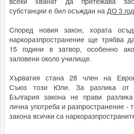
всеки хванат да притежава заб
субстанции е бил осъждан на
ДО 3 го
Според новия закон, хората осъ
наркоразпространение ще трябва д
15 години в затвор, особенно ак
заловени около училище.
Хърватия стана 28 член на Евро
Съюз този Юли. За разлика от 
България закона не прави разлик
лична употреба и разпространение - т
закона всички са наркоразпространит