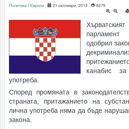
Политика
/
Европа
21 октомври, 2013
8275
Хърватският
парламе
одобрил зако
декриминали
притежани
канабис за
употреба.
Според промяната в законодателст
страната, притажанието на субста
лична употреба няма да бъде наруша
закона.