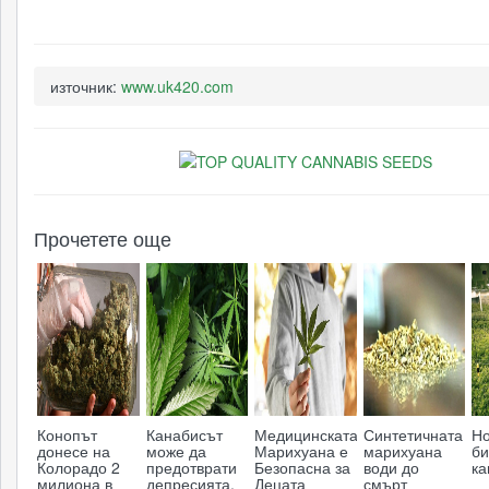
източник:
www.uk420.com
Прочетете още
Конопът
Канабисът
Медицинската
Синтетичната
Н
донесе на
може да
Марихуана е
марихуана
би
Колорадо 2
предотврати
Безопасна за
води до
ка
милиона в
депресията,
Децата
смърт