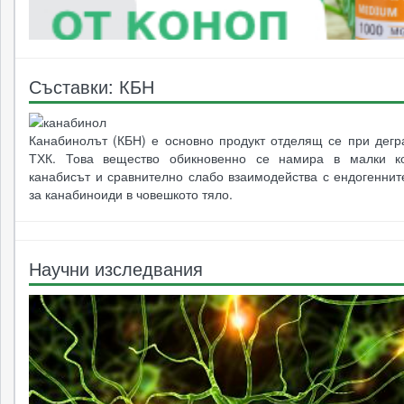
Съставки: КБН
Канабинолът (КБН) е основно продукт отделящ се при дегр
ТХК. Това вещество обикновенно се намира в малки ко
канабисът и сравнително слабо взаимодейства с ендогеннит
за канабиноиди в човешкото тяло.
Научни изследвания