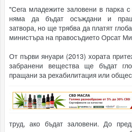
"Сега младежите заловени в парка с
няма да бъдат осъждани и пра
затвора, но ще трябва да платят глоба
министъра на правосъдието Орсат Ми
От първи януари (2013) хората прит
забранени вещества ще бъдат гло
пращани за рехабилитация или общес
реклама
труд, ако бъдат заловени. До пред