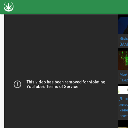
Новини
Наука
Sist
Лечение
BAM
Видео
Факти
Майк
Книги
Ган
Сортове
Дърв
Галерия
живо
неве
раст