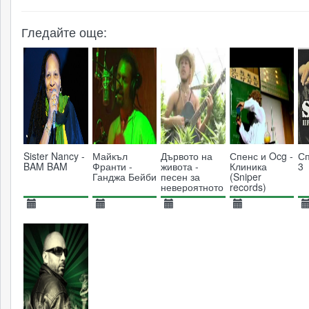
Гледайте още:
Sister Nancy -
Майкъл
Дървото на
Спенс и Ocg -
Сп
BAM BAM
Франти -
живота -
Клиника
3
Ганджа Бейби
песен за
(Sniper
невероятното
records)
растение
канабис
06.02.2017
17.01.2017
17.01.2017
17.01.2017
0
3659
3313
4671
4314