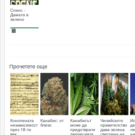
Спенс -
Дамата в
зелено
03.11.2015
5126
Прочетете още
Конопената
Канабис: от
Канабисът
Чилийското
Ис
независимост
близо
може да
правителство
де
през 18-ти
предотврати
дава зелена
ле
век
депресията,
светлина на
н