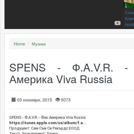
Спен
Клин
reco
Home
Музика
Спен
SPENS - Ф.A.V.R. -
Америка Viva Russia
Спен
зел
03 ноември, 2015
5073
SPENS - Ф.A.V.R. - Фак Америка Viva Russia
https://itunes.apple.com/us/album/f.a...
Продуцент: Сам Съм Си Рекърдс ЕООД
Текст, Аранжимент: Spens