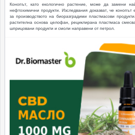
Конопът, като екологично растение, може да замени най
нефтохимични продукти. Изследвания доказват, че конопът 
за производството на биоразградими пластмасови продукти
растителна основа целофан, рециклирана пластмаса смесва
шприцовани продукти и смоли направени от петрол.