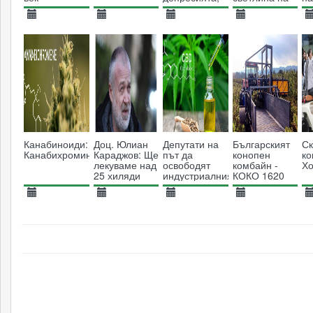
показва ново
медицинския
м
изследване
канабис
в
08.07.2014
15.06.2015
26.10.2013
11.09.2014
2
7855
17176
9038
5459
Канабиноиди:
Доц. Юлиан
Депутати на
Българският
Ск
Канабихромин
Караджов: Ще
път да
конопен
ко
лекуваме над
освободят
комбайн -
Х
25 хиляди
индустриалния
КОКО 1620
тежко болни
коноп в
България
06.02.2018
10.10.2017
25.04.2022
09.05.2016
2
3516
6940
3891
28288