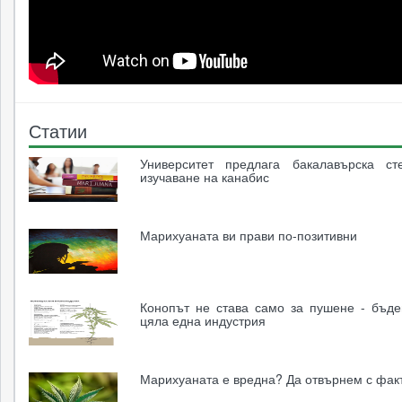
Статии
Университет предлага бакалавърска ст
изучаване на канабис
Марихуаната ви прави по-позитивни
Конопът не става само за пушене - бъд
цяла една индустрия
Марихуаната е вредна? Да отвърнем с фак