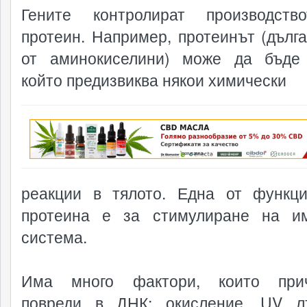
Гените контролират производств
протеин. Например, протеинът (дълга
от аминокиселини) може да бъде
който предизвиква някои химически
реклама
реакции в тялото. Една от функц
протеина е за стимулиране на и
система.
Има много фактори, които прич
повреди в ДНК: окисление, UV л