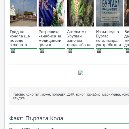
Град на
Разрешиха
Аптеките в
Извънредно -
Б
конопа ще
канабиса за
Уругвай
Бургас
да
поведе
медицински
започват
легализира
м
зелената
цели в
продажба на
употребата и
до
треска в
Австралия
канабис
отглеждането
ун
Америка
на коноп
и
18.09.2017
31.10.2016
17.07.2017
01.04.2014
1
ко
3207
5563
4071
61301
ра
тагове:
Конопът, може, поправя, ДНК, коноп, канабис, марихуана, кон
ганджа
Факт: Първата Кола