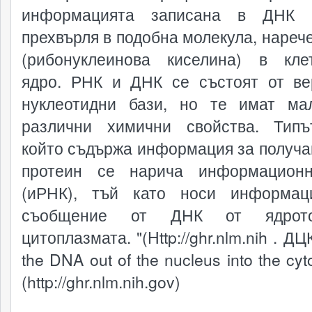
информацията записана в ДНК 
прехвърля в подобна молекула, нареч
(рибонуклеинова киселина) в кле
ядро​​. РНК и ДНК се състоят от ве
нуклеотидни бази, но те имат ма
различни химични свойства. Тип
който съдържа информация за получа
протеин се нарича информацион
(иРНК), тъй като носи информац
съобщение от ДНК от ядрот
цитоплазмата. "(Http://ghr.nlm.nih . ДЦК
the DNA out of the nucleus into the cyt
(http://ghr.nlm.nih.gov)