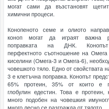
могат сами да възстановят щети
химични процеси.
Конопеното семе и олиото напра
коноп могат да играят важна 
поправката на ДНК. Конопъ
перфектното съотношение на Омега
киселини (Омега-3 и Омега-6), необхо
човешкото тяло. Едно от свойствата н
3 е клетъчна поправка. Конопът предс
65% протеин, 35% от които е п
глобулин едестин. Това е протеин, 
много подобен на човешкия имуног
много лесно се разгражда от тялото.