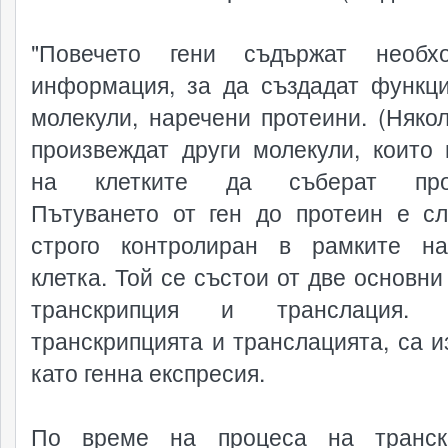
"Повечето гени съдържат необхо
информация, за да създадат функц
молекули, наречени протеини. (Някол
произвеждат други молекули, които 
на клетките да съберат прот
Пътуването от ген до протеин е с
строго контролиран в рамките н
клетка. Той се състои от две основни
транскрипция и транслация. 
транскрипцията и транслацията, са и
като генна експресия.
По време на процеса на транскр