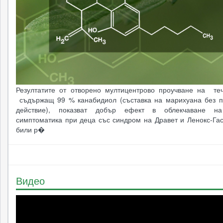
Резултатите от отворено мултицентрово проучване на теч
съдържащ 99 % канабидиол (съставка на марихуана без п
действие), показват добър ефект в облекчаване на
симптоматика при деца със синдром на Дравет и Ленокс-Гас
били р�
Видео