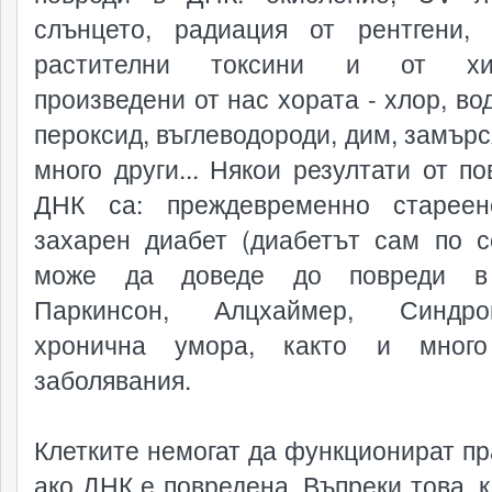
слънцето, радиация от рентгени, 
растителни токсини и от хи
произведени от нас хората - хлор, во
пероксид, въглеводороди, дим, замърс
много други... Някои резултати от по
ДНК са: преждевременно стареен
захарен диабет (диабетът сам по с
може да доведе до повреди в
Паркинсон, Алцхаймер, Синд
хронична умора, както и много
заболявания.
Клетките немогат да функционират пр
ако ДНК е повредена. Въпреки това, к