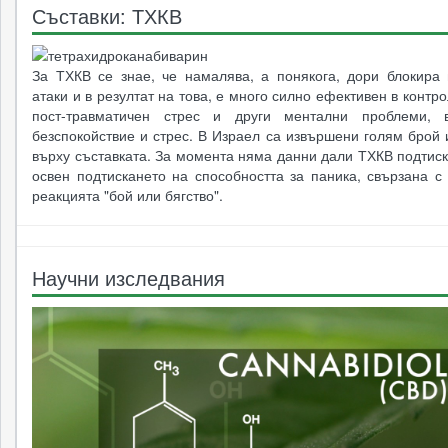
Съставки: ТХКВ
За ТХКВ се знае, че намалява, а понякога, дори блокира 
атаки и в резултат на това, е много силно ефективен в контр
пост-травматичен стрес и други ментални проблеми, в
безспокойствие и стрес. В Израел са извършени голям брой
върху съставката. За момента няма данни дали ТХКВ подтис
освен подтискането на способността за паника, свързана с
реакцията "бой или бягство".
Научни изследвания