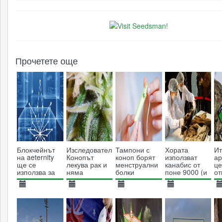
Прочетете още
Блокчейнът
Изследователи:
Тампони с
Хората
Ит
на aeternity
Конопът
коноп борят
използват
ар
ще се
лекува рак и
менструални
канабис от
це
използва за
няма
болки
поне 9000 (и
от
дистрибуция
странични
продължават)
ка
на коноп
ефекти
на
30.09.2019
21.10.2013
27.06.2017
20.08.2013
2
ка
2746
26096
6865
12986