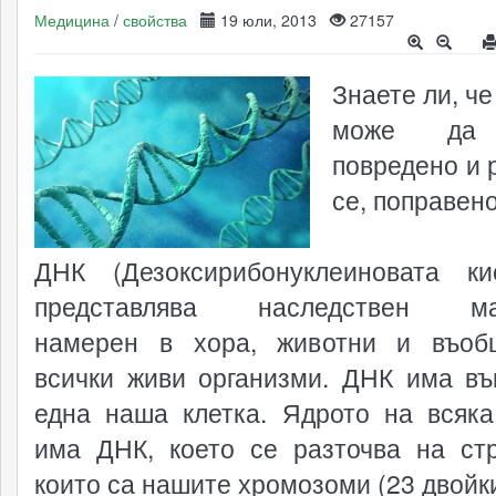
Медицина
/
свойства
19 юли, 2013
27157
Знаете ли, ч
може да
повредено и 
се, поправен
ДНК (Дезоксирибонуклеиновата ки
представлява наследствен ма
намерен в хора, животни и въоб
всички живи организми. ДНК има въ
една наша клетка. Ядрото на всяка
има ДНК, което се разточва на стр
които са нашите хромозоми (23 двойки