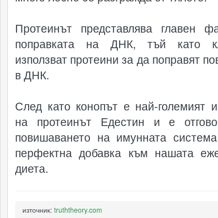
Протеинът представлява главен ф
поправката на ДНК, тъй като кл
използват протеини за да поправят по
в ДНК.
След като конопът е най-големият и
на протеинът Едестин и е отгов
повишаването на имунната система
перфектна добавка към нашата еж
диета.
източник:
truththeory.com