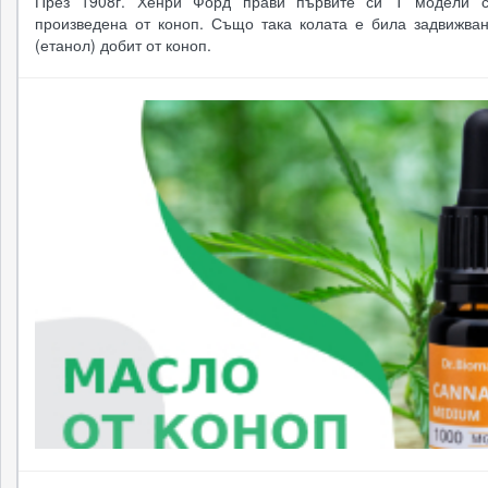
През 1908г. Хенри Форд прави първите си Т модели с
произведена от коноп. Също така колата е била задвижван
(етанол) добит от коноп.