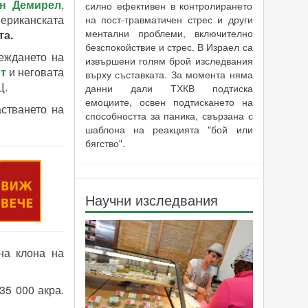
н Демирел
,
силно ефективен в контролирането
риканската
на пост-травматичен стрес и други
ментални проблеми, включително
та.
безспокойствие и стрес. В Израел са
еждането на
извършени голям брой изследвания
т
и неговата
върху съставката. За момента няма
Щ.
данни дали ТХКВ подтиска
емоциите, освен подтискането на
астването на
способността за паника, свързана с
шаблона на реакцията "бой или
бягство".
Научни изследвания
 на клона на
35 000 акра.