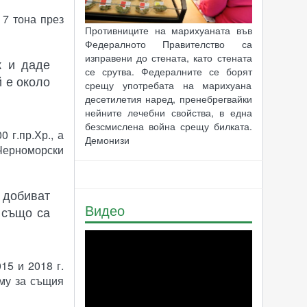
 7 тона през
Противниците на марихуаната във
Федералното Правителство са
изправени до стената, като стената
к и даде
се срутва. Федералните се борят
й е около
срещу употребата на марихуана
десетилетия наред, пренебрегвайки
нейните лечебни свойства, в една
безсмислена война срещу билката.
 г.пр.Хр., а
Демонизи
Черноморски
 добиват
Видео
 също са
15 и 2018 г.
 му за същия