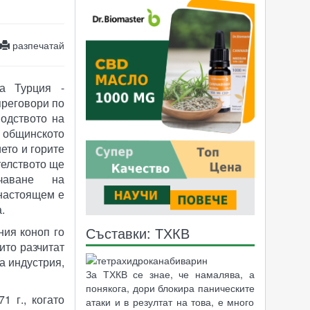
разпечатай
а Турция -
преговори по
водството на
общинското
ето и горите
телството ще
чаване на
онастоящем е
.
Съставки: ТХКВ
ния коноп го
ито разчитат
а индустрия,
За ТХКВ се знае, че намалява, а
понякога, дори блокира паническите
1 г., когато
атаки и в резултат на това, е много