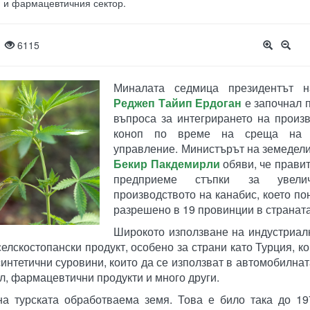
я и фармацевтичния сектор.
9
6115
Миналата седмица президентът н
Реджеп Тайип Ердоган
е започнал 
въпроса за интегрирането на произ
коноп по време на среща на 
управление. Министърът на земедели
Бекир Пакдемирли
обяви, че прави
предприеме стъпки за увели
производството на канабис, което п
разрешено в 19 провинции в страната
Широкото използване на индустриал
елскостопански продукт, особено за страни като Турция, ко
синтетични суровини, които да се използват в автомобилнат
ил, фармацевтични продукти и много други.
а турската обработваема земя. Това е било така до 197