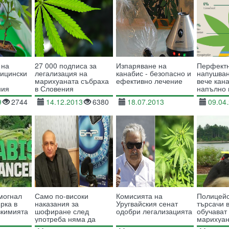
 на
27 000 подписа за
Изпаряване на
Перфект
дицински
легализация на
канабис - безопасно и
напушван
марихуаната събраха
ефективно лечение
вече кан
ния
в Словения
напълно
ефект
9
2744
14.12.2013
6380
18.07.2013
09.04
21661
могнал
Само по-високи
Комисията на
Полицейс
рка в
наказания за
Уругвайския сенат
търсачи 
вкимията
шофиране след
одобри легализацията
обучават
употреба няма да
марихуан
донесат ефект
тя е лега