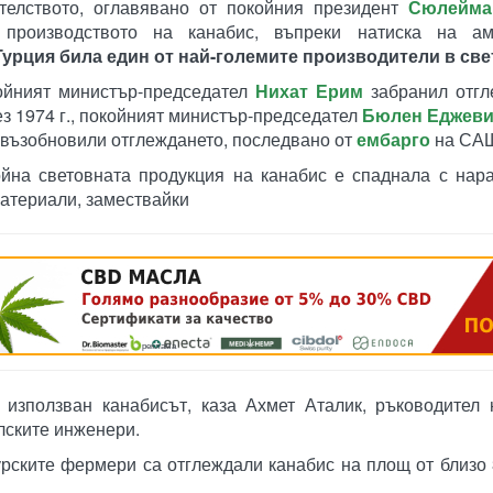
телството, оглавявано от покойния президент
Сюлейма
роизводството на канабис, въпреки натиска на аме
Турция била един от най-големите производители в све
ойният министър-председател
Нихат Ерим
забранил отгл
ез 1974 г., покойният министър-председател
Бюлен Еджеви
възобновили отглеждането, последвано от
ембарго
на СА
ойна световната продукция на канабис е спаднала с нар
материали, замествайки
реклама
е използван канабисът, каза Ахмет Аталик, ръководител
лските инженери.
турските фермери са отглеждали канабис на площ от близо 