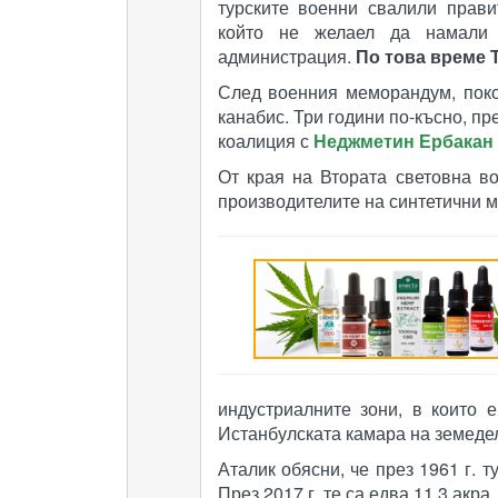
турските военни свалили прави
който не желаел да намали п
администрация.
По това време 
След военния меморандум, пок
канабис. Три години по-късно, пр
коалиция с
Неджметин Ербакан
От края на Втората световна в
производителите на синтетични 
индустриалните зони, в които 
Истанбулската камара на земеде
Аталик обясни, че през 1961 г. 
През 2017 г. те са едва 11,3 акра.