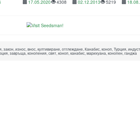
4
17.05.2020
4308
02.12.2013
5219
18.08
12206
, закон, износ, внос, култивиране, отглеждане, Канабис, коноп, Турция, индуст
рция, завръща, конопения, свят, коноп, канабис, марихуана, конопен, ганджа