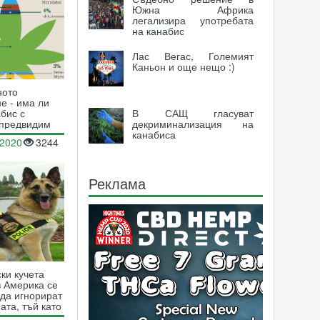
Южна Африка
легализира употребата
на канабис
Лас Вегас, Големият
Каньон и още нещо :)
ното
е - има ли
В САЩ гласуват
абис с
декриминализация на
 предвидим
канабиса
.2020
3244
Реклама
ки кучета
в Америка се
 да игнорират
ата, тъй като
лна