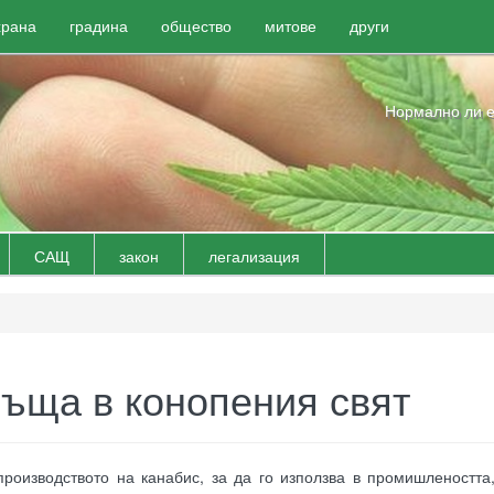
храна
градина
общество
митове
други
Нормално ли е
САЩ
закон
легализация
ръща в конопения свят
роизводството на канабис, за да го използва в промишлеността