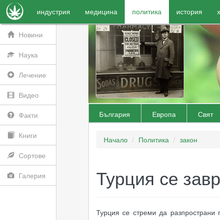
индустрия
медицина
политика
история
Новини
Наука
Лечение
Видео
България
Европа
Свят
Факти
Книги
Начало
Политика
закон
Сортове
Турция се зав
Галерия
Турция се стреми да разпространи п