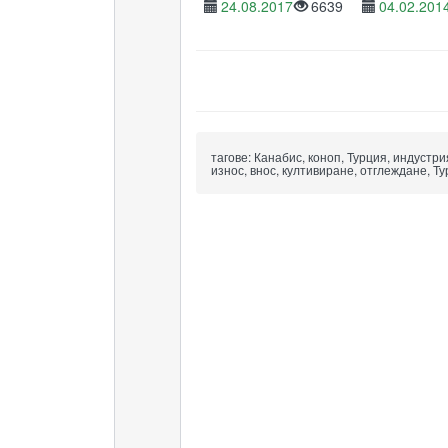
24.08.2017
6639
04.02.201
тагове:
Канабис, коноп, Турция, индустрия
износ, внос, култивиране, отглеждане, Ту