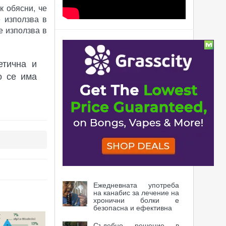
к обясни, че
е използва в
е използва в
Статии
етична и
Експресна доставка на
канабис по домовете
о се има
Федералният резерв на
канабис
Кеф на кристали
Ежедневната употреба
на канабис за лечение на
хронични болки е
безопасна и ефективна
Съдебно решение в