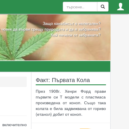
Защо канабисът е нелегален?
 човек да върви срещу природата и да я забранява?
Кой печели от забраната?
Факт: Първата Кола
През 1908г. Хенри Форд прави
първите си Т модели с пластмаса
произведена от коноп. Също така
колата е била задвижвана от гориво
(етанол) добит от коноп.
, включително