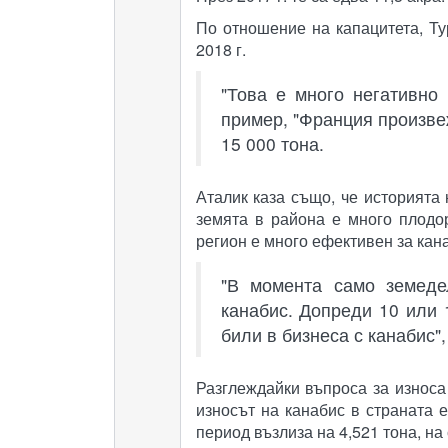
По отношение на капацитета, Ту
2018 г.
"Това е много негативно 
пример, "Франция произвеж
15 000 тона.
Аталик каза също, че историята 
земята в района е много плодо
регион е много ефективен за кан
"В момента само земеде
канабис. Допреди 10 или 
били в бизнеса с канабис",
Разглеждайки въпроса за износа 
износът на канабис в страната 
период възлиза на 4,521 тона, на 