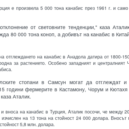
рция е произвела 5 000 тона канабис през 1961 г. и само
отклонение от световните тенденции," каза Атали
да 80 000 тона коноп, а добивът на канабис в Кита
на отглеждането на канабис в Анадола датира от 1800-1500
родна за растението. Особено западният и централният 
абиса.
лските стопани в Самсун могат да отглеждат и
15 години фермерите в Кастамону, Чорум и Кютахя
 каза Аталик.
и вноса на канабис в Турция, Aталик посочи, че между 20
е изчислен на 13 тона на стойност 24 000 долара. Вносът
стойност 5,8 млн. долара.