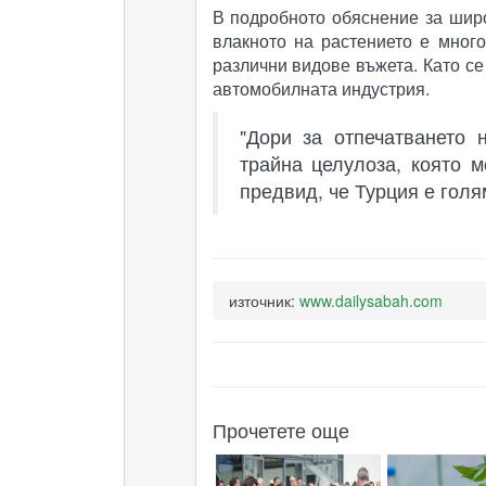
В подробното обяснение за широ
влакното на растението е мног
различни видове въжета. Като се
автомобилната индустрия.
"Дори за отпечатването 
трайна целулоза, която м
предвид, че Турция е голя
източник:
www.dailysabah.com
Прочетете още