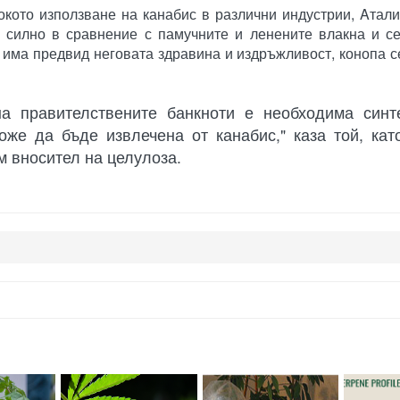
кото използване на канабис в различни индустрии, Aтали
о силно в сравнение с памучните и ленените влакна и с
 има предвид неговата здравина и издръжливост, конопа с
на правителствените банкноти е необходима синт
оже да бъде извлечена от канабис," каза той, кат
м вносител на целулоза.