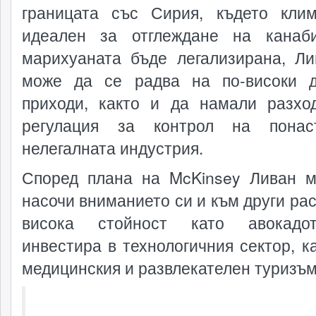
границата със Сирия, където кли
идеален за отглеждане на канаб
марихуаната бъде легализирана, Л
може да се радва на по-високи 
приходи, както и да намали разхо
регулация за контрол на понас
нелегалната индустрия.
Според плана на McKinsey Ливан 
насочи вниманието си и към други рас
висока стойност като авокадо
инвестира в технологичния сектор, ка
медицинския и развлекателен туризъм