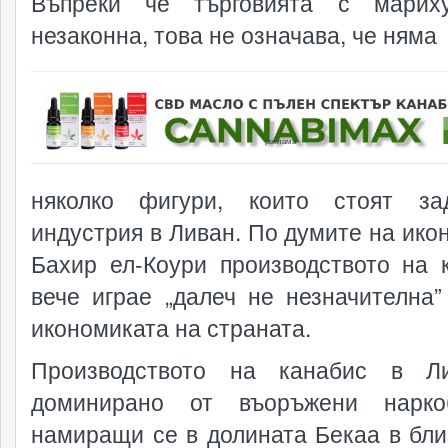
Въпреки че търговията с марих
незаконна, това не означава, че няма
реклама
няколко фигури, които стоят за
индустрия в Ливан. По думите на ико
Бахир ел-Коури производството на 
вече играе „далеч не незначителна”
икономиката на страната.
Производството на канабис в Л
доминирано от въоръжени наркоб
намиращи се в долината Бекаа в бли