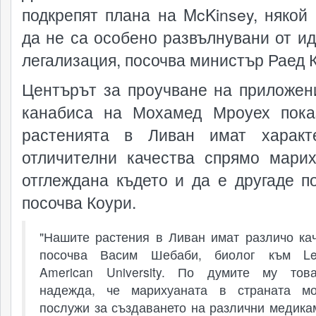
подкрепят плана на McKinsey, някой 
да не са особено развълнувани от ид
легализация, посочва министър Раед 
Центърът за проучване на приложен
канабиса на Мохамед Мроуех пока
растенията в Ливан имат характ
отличителни качества спрямо марих
отглеждана където и да е другаде по
посочва Коури.
"Нашите растения в Ливан имат различо кач
посочва Васим Шебаби, биолог към Le
American University. По думите му тов
надежда, че марихуаната в страната м
послужи за създаването на различни медика