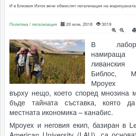
И в Близкия Изток вече обмислят легализация на марихуаната
Политика
/
легализация
20 юли, 2018
3019
В лаборат
намираща
ливанския
Библос, М
Мроуех р
върху нещо, което според мнозина 
бъде тайната съставка, която д
местната икономика – канабис.
Мроуех и неговия екип, базиран в L
American University (LAU), са основа