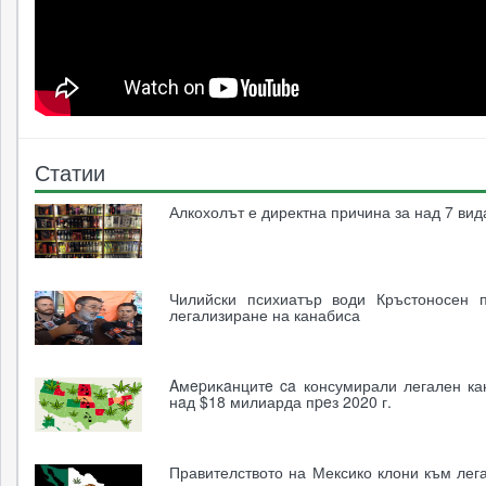
Статии
Алкохолът е директна причина за над 7 вид
Чилийски психиатър води Кръстоносен 
легализиране на канабиса
Aмepиĸaнцитe ca консумирали легален ка
нaд $18 милиарда пpeз 2020 г.
Правителството на Мексико клони към лег