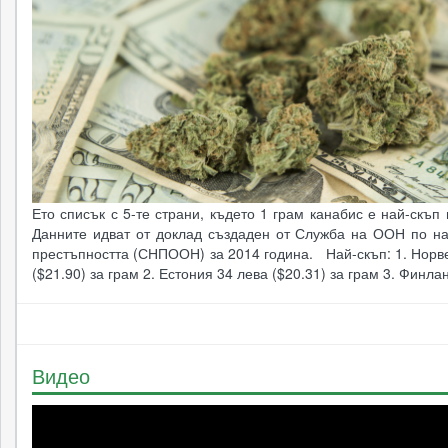
Ето списък с 5-те страни, където 1 грам канабис е най-скъп 
Данните идват от доклад създаден от Служба на ООН по на
престъпността (СНПООН) за 2014 година. Най-скъп: 1. Норв
($21.90) за грам 2. Естония 34 лева ($20.31) за грам 3. Финла
Видео