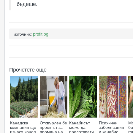
бъдеше.
източник:
profit.bg
Прочетете още
Канадска
Отхвърлен бе
Канабисът
Психични
М
компания ще
проектът за
може да
заболявания
би
изнася коноп,
промяна на
предотврати
и канабис
го