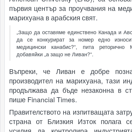
първия център за проучвания на мед
марихуана в арабския свят.
„Защо да оставяме единствено Канада и Ав
да се конкурират за номер едно износи
медицински канабис?”, пита реторично М
добавяйки „а защо не Ливан?”.
Въпреки, че Ливан е добре позн
производител на марихуана, тази ин
продължава да бъде незаконна в ст
пише Financial Times.
Правителството на изпитващата затр
страна от Близкия Изток полага с
усилия да контролира индустрият