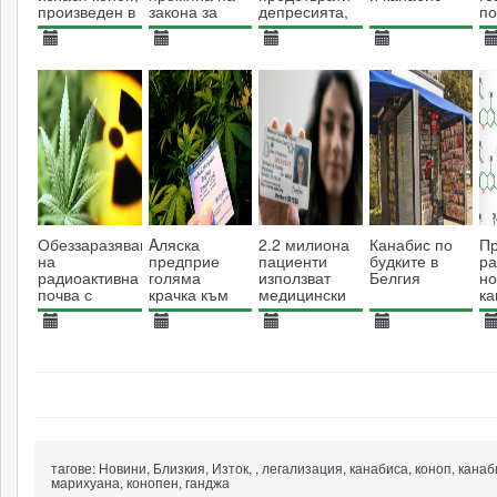
произведен в
закона за
депресията,
по
България и
преработка
показва ново
н
Македония
на
изследване
ка
23.12.2018
11.04.2024
26.10.2013
24.01.2017
0
индустриален
п
5858
коноп
2093
9034
6712
ле
ра
Обеззаразяване
Aляска
2.2 милиона
Канабис по
П
на
предприе
пациенти
будките в
ра
радиоактивна
голяма
използват
Белгия
но
почва с
крачка към
медицински
к
помощта на
легализация
канабис в
коноп
Америка
18.01.2019
10.01.2014
21.08.2013
05.05.2019
2
4702
4734
5439
4554
тагове:
Новини, Близкия, Изток, , легализация, канабиса, коноп, канаб
марихуана, конопен, ганджа