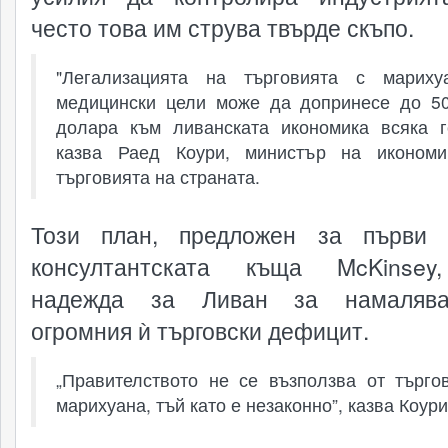
често това им струва твърде скъпо.
"Легализацията на търговията с мариху
медицински цели може да допринесе до 5
долара към ливанската икономика всяка г
казва Раед Коури, министър на икономи
търговията на страната.
Този план, предложен за първи 
консултантската къща McKinsey
надежда за Ливан за намаляв
огромния ѝ търговски дефицит.
„Правителството не се възползва от търго
марихуана, тъй като е незаконно”, казва Коури