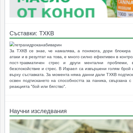
Съставки: ТХКВ
За ТХКВ се знае, че намалява, а понякога, дори блокира 
атаки и в резултат на това, е много силно ефективен в контр
пост-травматичен стрес и други ментални проблеми, в
безспокойствие и стрес. В Израел са извършени голям брой
върху съставката. За момента няма данни дали ТХКВ подтис
освен подтискането на способността за паника, свързана с
реакцията "бой или бягство".
Научни изследвания