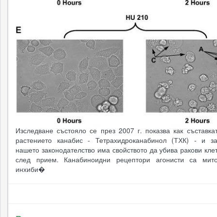
Изследване състояло се през 2007 г. показва как съставка
растението канабис - Тетрахидроканабинол (ТХК) - и з
нашето законодателство има свойството да убива ракови кле
след прием. Канабиноидни рецептори агонисти са мито
инхиби�