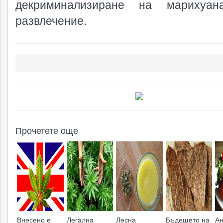
декриминализиране на марихуан
развлечение.
Прочетете още
Внесено е
Легална
Лесна
Бъдещето на
Ан