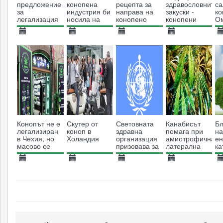
предложение
конопена
рецепта за
здравословните
са
за
индустрия би
направа на
закуски -
ко
легализация
носила на
конопено
конопени
О
на канабиса
Великобритания
масло
крекери
др
във
1.3 милиарда
15.10.2013
16.09.2013
09.09.2019
25.03.2014
2
Великобритания
паунда
5084
годишно
9509
10044
18919
Конопът не е
Скутер от
Световната
Канабисът
Бл
легализиран
коноп в
здравна
помага при
н
в Чехия, но
Холандия
организация
амиотрофична
ен
масово се
призовава за
латерална
ка
продава по
декриминализация
склероза
пр
магазините
на
за
26.07.2023
22.05.2018
19.07.2014
24.08.2014
2
употребата
4094
2677
на наркотици
8537
11838