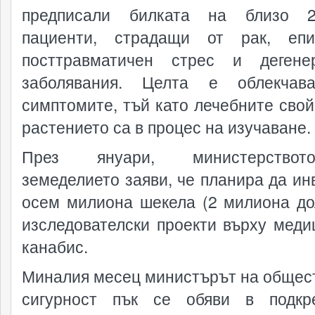
предписали билката на близо 
пациенти, страдащи от рак, епи
посттравматичен стрес и дегене
заболявания. Целта е облекчав
симптомите, тъй като лечебните свой
растението са в процес на изучаване.
През януари, министерство
земеделието заяви, че планира да ин
осем милиона шекела (2 милиона до
изследователски проекти върху меди
канабис.
Миналия месец министърът на общес
сигурност пък се обяви в подкр