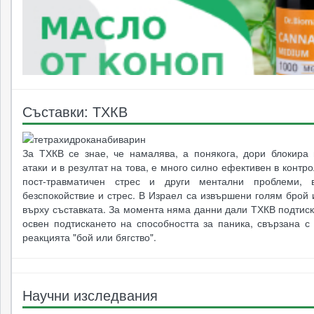
Съставки: ТХКВ
За ТХКВ се знае, че намалява, а понякога, дори блокира 
атаки и в резултат на това, е много силно ефективен в контр
пост-травматичен стрес и други ментални проблеми, в
безспокойствие и стрес. В Израел са извършени голям брой
върху съставката. За момента няма данни дали ТХКВ подтис
освен подтискането на способността за паника, свързана с
реакцията "бой или бягство".
Научни изследвания