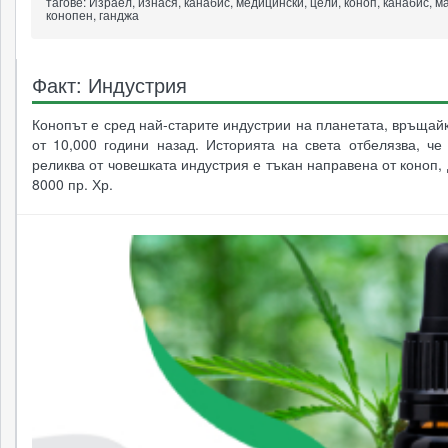
тагове:
Израел, изнася, канабис, медицински, цели, коноп, канабис, м
конопен, ганджа
Факт: Индустрия
Конопът е сред най-старите индустрии на планетата, връщай
от 10,000 години назад. Историята на света отбелязва, че
реликва от човешката индустрия е тъкан направена от коноп,
8000 пр. Хр.