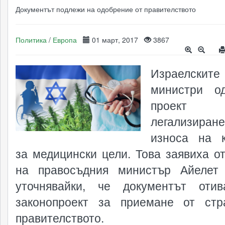
Документът подлежи на одобрение от правителството
Политика
/
Европа
01 март, 2017
3867
Израелските
министри о
проек
легализир
износа на 
за медицински цели. Това заявиха о
на правосъдния министър Айелет
уточнявайки, че документът оти
законопроект за приемане от ст
правителството.