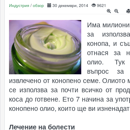
Индустрия
/
обзор
30 декември, 2014
9621
Има милиони
за използв
конопа, и съ
отнася за н
олио. Тук
въпрос за 
извлечено от конопено семе. Олиото 
се използва за почти всичко от прод
коса до готвене. Ето 7 начина за упо
конопено олио, които ще ви изненадат
Лечение на болести