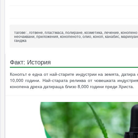
21111
9487
10157
6579
тагове:
, готвене, пластмаса, полиране, козметика, лечение, конопено 
неочаквани, приложения, конопеното, олио, коноп, канабис, марихуан
ганджа
Факт: История
Конопът е една от най-старите индустрии на земята, датира 
10,000 години. Най-старата реликва от човешката индустри
конопена дреха датираща близо 8,000 години преди Христа.