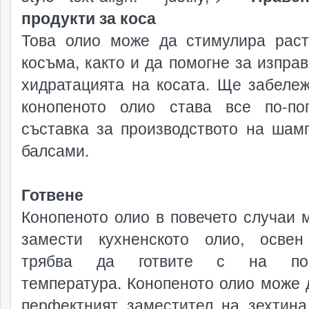
продукти за коса
Това олио може да стимулира рас
косъма, както и да помогне за изправ
хидратацията на косата. Ще забележ
конопеното олио става все по-по
съставка за производството на шам
балсами.
Готвене
Конопеното олио в повечето случаи 
замести кухненското олио, освен
трябва да готвите с на по-
температура. Конопеното олио може 
перфектният заместител на зехтина,