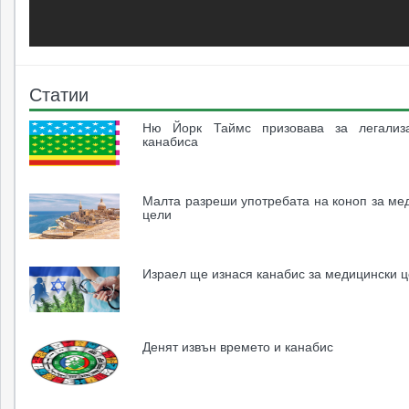
Статии
Ню Йорк Таймс призовава за легализ
канабиса
Малта разреши употребата на коноп за ме
цели
Израел ще изнася канабис за медицински 
Денят извън времето и канабис