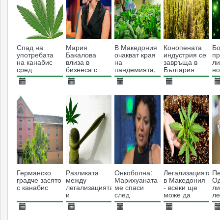
Спад на
Мария
В Македония
Конопената
Бо
употребата
Бакалова
очакват края
индустрия се
п
на канабис
влиза в
на
завръща в
ли
сред
бизнеса с
пандемията,
България
но
тийнейджъри
коноп
за да
я
в САЩ
продължат
ка
16.12.2014
02.01.2022
30.03.2020
14.04.2014
1
бизнеса с
4728
2887
канабис
4225
38337
Германско
Разликата
Онкоболна:
Легализацията
Пе
градче засято
между
Марихуаната
в Македония
О
с канабис
легализацията
ме спаси
- всеки ще
л
и
след
може да
ле
декриминализацията
химиотерапията
отглежда 2-3
на
растения
м
21.07.2013
21.06.2014
08.09.2013
04.01.2021
2
вкъщи
ц