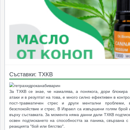
Съставки: ТХКВ
За ТХКВ се знае, че намалява, а понякога, дори блокира 
атаки и в резултат на това, е много силно ефективен в контр
пост-травматичен стрес и други ментални проблеми, в
безспокойствие и стрес. В Израел са извършени голям брой
върху съставката. За момента няма данни дали ТХКВ подтис
освен подтискането на способността за паника, свързана с
реакцията "бой или бягство".