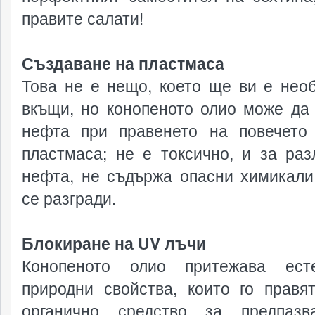
правите салати!
Създаване на пластмаса
Това не е нещо, което ще ви е нео
вкъщи, но конопеното олио може да
нефта при правенето на повечето
пластмаса; не е токсично, и за раз
нефта, не съдържа опасни химикали,
се разгради.
Блокиране на UV лъчи
Конопеното олио притежава есте
природни свойства, които го правя
органично средство за предпазв