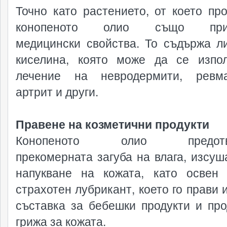
Точно като растението, от което про
конопеното олио също прит
медицински свойства. То съдържа л
киселина, която може да се изпо
лечение на невродермити, ревма
артрит и други.
Правене на козметични продукти
Конопеното олио предотвр
прекомерната загуба на влага, изсуш
напукване на кожата, като освен
страхотен лубрикант, което го прави 
съставка за бебешки продукти и про
грижа за кожата.