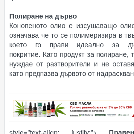
Полиране на дърво
Конопеното олио е изсушаващо олио
означава че то се полимеризира в твъ
което го прави идеално за дъ
покритие. Като продукт за полиране, 
нуждае от разтворители и не оставя
като предпазва дървото от надраскван
реклама
style="text-align: justify;">
Праве