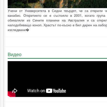
Учени от Университета в Сидни твърдят, че са открили ч
канабис. Откритието се е състояло в 2001, когато група
обикаляли из Сините планини на Австралия и са откри
наподобяващо коноп. Храстът по-късно е бил дарен на лабо
изследвани�
Видео