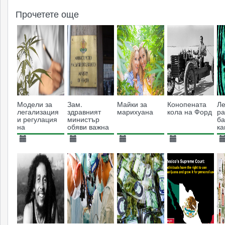
Прочетете още
Модели за
Зам.
Майки за
Конопената
Ле
легализация
здравният
марихуана
кола на Форд
ра
и регулация
министър
ба
на
обяви важна
к
медицинския
новина за
за
канабис в
лечението на
п
01.08.2024
23.08.2017
08.06.2014
06.02.2018
1
Европа
тежко болни
те
1971
пациенти
4124
11358
6705
хо