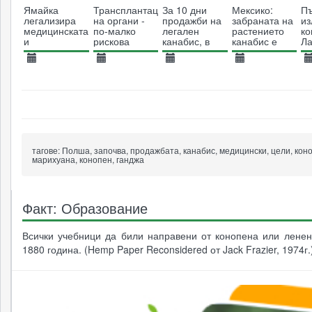
Ямайка
Трансплантацията
За 10 дни
Мексико:
П
легализира
на органи -
продажби на
забраната на
из
медицинската
по-малко
легален
растението
ко
и
рискова
канабис, в
канабис е
Ла
декриминализира
благодарение
хазната на
противоконститу
А
рекреативната
на канабис?
Вашингтон
10.02.2015
25.10.2018
23.07.2014
05.11.2015
1
употреба на
влизат
канабис
5258
2844
$318,000 от
7467
4307
акцизи
тагове:
Полша, започва, продажбата, канабис, медицински, цели, коно
марихуана, конопен, ганджа
Факт: Образование
Всички учебници да били направени от конопена или ленен
1880 година. (Hemp Paper Reconsidered от Jack Frazier, 1974г.