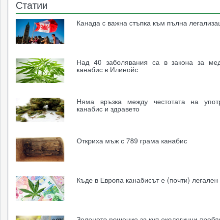
Статии
Канада с важна стъпка към пълна легализа
Над 40 заболявания са в закона за ме
канабис в Илинойс
Няма връзка между честотата на упот
канабис и здравето
Откриха мъж с 789 грама канабис
Къде в Европа канабисът е (почти) легален
Зеленото решение за куп екологични проб