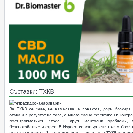
Съставки: ТХКВ
За ТХКВ се знае, че намалява, а понякога, дори блокира 
атаки и в резултат на това, е много силно ефективен в контр
пост-травматичен стрес и други ментални проблеми, в
безспокойствие и стрес. В Израел са извършени голям брой
върху съставката. За момента няма данни дали ТХКВ подтис