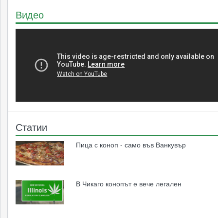
Видео
Статии
Пица с коноп - само във Ванкувър
В Чикаго конопът е вече легален