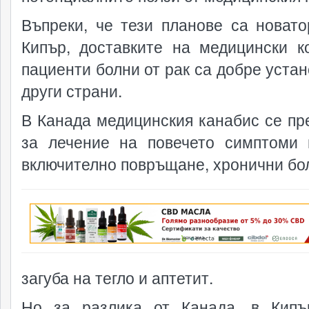
Въпреки, че тези планове са новато
Кипър, доставките на медицински к
пациенти болни от рак са добре устан
други страни.
В Канада медицинския канабис се пр
за лечение на повечето симптоми 
включително повръщане, хронични бо
реклама
загуба на тегло и аптетит.
Но за разлика от Канада, в Кип