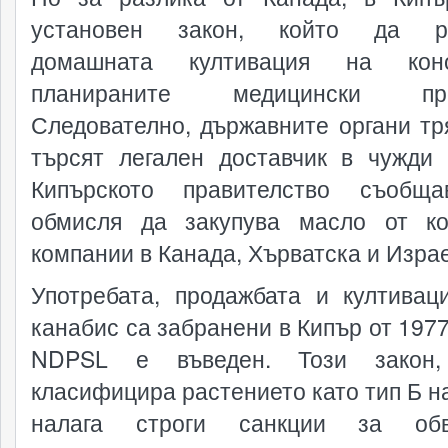
установен закон, който да р
домашната култивация на ко
планираните медицински про
Следователно, държавните органи тр
търсят легален доставчик в чужди 
Кипърското правителство съобща
обмисля да закупува масло от к
компании в Канада, Хърватска и Израе
Употребата, продажбата и култивац
канабис са забранени в Кипър от 1977
NDPSL е въведен. Този закон,
класифицира растението като тип Б на
налага строги санкции за обв