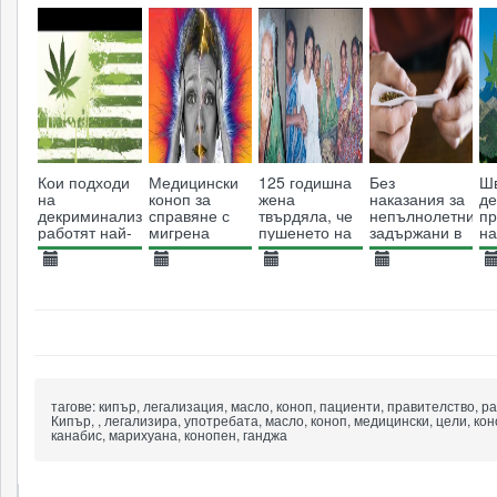
10462
тревожността
6698
6057
9700
Кои подходи
Медицински
125 годишна
Без
Ш
на
коноп за
жена
наказания за
д
декриминализация
справяне с
твърдяла, че
непълнолетни,
пр
работят най-
мигрена
пушенето на
задържани в
на
добре в САЩ
канабис е
притежание
ключ към
на до 10
14.10.2014
29.01.2016
06.08.2013
18.07.2019
0
нейното
грама
4726
5136
дълголетие
14833
канабис в
4459
Швейцария
тагове:
кипър, легализация, масло, коноп, пациенти, правителство, ра
Кипър, , легализира, употребата, масло, коноп, медицински, цели, кон
канабис, марихуана, конопен, ганджа