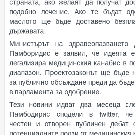
страната, ако желаят да получат до
подобно лечение. Ако те бъдат од
маслото ще бъде доставено безпл
държавата.
Министърът на здравеопазването
Памборидис е заявил, че идеята 
легализира медицинския канабис в п
диапазон. Проектозаконът ще бъде 
за публично обсъждане преди да бъде
в парламента за одобрение.
Тези новини идват два месеца сл
Памбодирис сподели в twitter, ч
честен и отворен публичен дебат 
потенциалните ползи от медицинския 