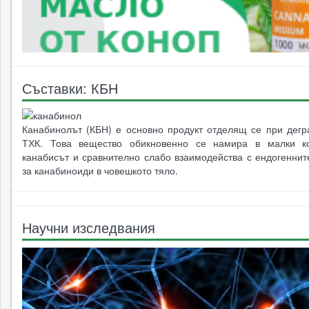
Съставки: КБН
Канабинолът (КБН) е основно продукт отделящ се при дегр
ТХК. Това вещество обикновенно се намира в малки ко
канабисът и сравнително слабо взаимодейства с ендогеннит
за канабиноиди в човешкото тяло.
Научни изследвания