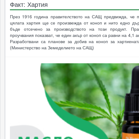
Факт: Хартия
През 1916 година правителството на САЩ предвижда, че п
цялата хартия ще се произвежда от коноп и нито едно дъ
бъде отсечено за производството на този продукт. Пра
проучвания показват, че един акър от коноп са равни на 4,1 а
Разработвани са планове за добив на коноп за хартиенат
(Министерство на Земеделието на САЩ)