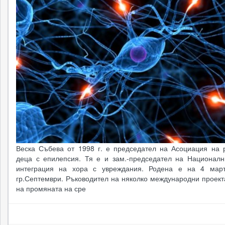
Веска Събева от 1998 г. е председател на Асоциация на 
деца с епилепсия. Тя е и зам.-председател на Националн
интеграция на хора с увреждания. Родена е на 4 март
гр.Септември. Ръководител на няколко международни проект
на промяната на сре