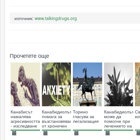
източник:
www.talkingdrugs.org
Прочетете още
Канабисът
Канабидиолът
Торино
Канабидиолът
Св
намалява
помага за
гласува за
може да
ко
агресивността
възстановяването
легализация
помогне при
- изследване
от хроничен
лечението на
показва защо
стрес и
обсесивно-
намаляване
компулсивно
13.08.2013
03.03.2019
21.01.2014
08.03.2015
2
на
разстройство