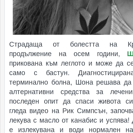
Страдаща от болестта на К
продължение на осем години,
Ш
прикована към леглото и може да с
само с бастун. Диагностициран
терминално болна, Шона решава да
алтернативни средства за лечен
последен опит да спаси живота с
гледа видео на Рик Симпсън, започв
лекува с масло от канабис и успява! 
е излекувана и води нормален н