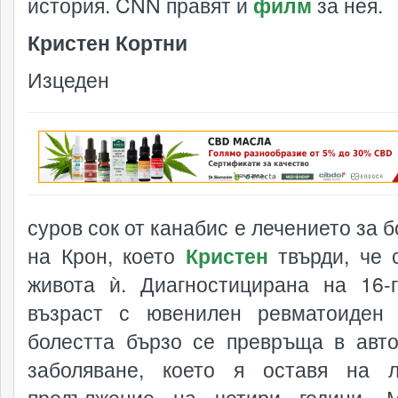
история. CNN правят и
филм
за нея.
Кристен Кортни
Изцеден
реклама
суров сок от канабис е лечението за 
на Крон, което
Кристен
твърди, че 
живота ѝ. Диагностицирана на 16-
възраст с ювенилен ревматоиден 
болестта бързо се превръща в авт
заболяване, което я оставя на 
продължение на четири години. 