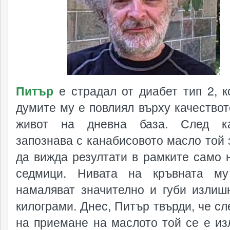
Питър
е страдал от диабет тип 2, к
думите му е повлиял върху качествот
живот на дневна база. След к
запознава с канабисовото масло той 
да вижда резултати в рамките само 
седмици. Нивата на кръвната му
намаляват значително и губи излиш
килограми. Днес, Питър твърди, че сл
на приемане на маслото той се е из