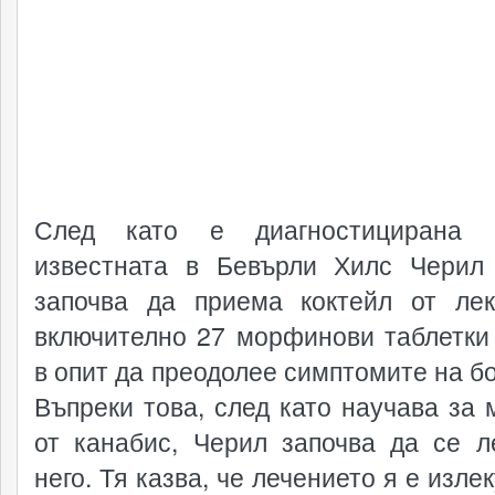
След като е диагностицирана 
известната в Бевърли Хилс Чери
започва да приема коктейл от лек
включително 27 морфинови таблетки
в опит да преодолее симптомите на бо
Въпреки това, след като научава за 
от канабис, Черил започва да се л
него. Тя казва, че лечението я е изле