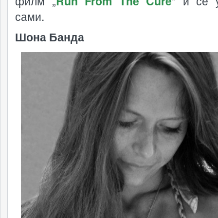
филм „
Run From The Cure
“ и се 
сами.
Шона Банда