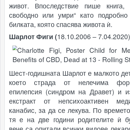
живот. Впоследствие пише книга,
свободно или умри“ като подробно
билката, която спасява живота ѝ.
Шарлот Фиги (
18.10.2006 – 7.04.2020
Шест-годишната Шарлот е малкото дет
което страда от нелечима фо
епилепсия (синдром на Дравет) и и
екстракт от непсихоактивен мед
канабис, за да се лекува. По времето
тя е на две години родителите ѝ б
вече са опитали всички видове лекарс