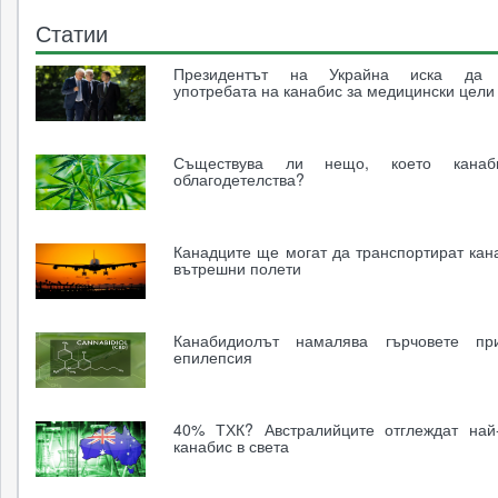
Статии
Президентът на Украйна иска да 
употребата на канабис за медицински цели
Съществува ли нещо, което канаб
облагодетелства?
Канадците ще могат да транспортират кан
вътрешни полети
Канабидиолът намалява гърчовете пр
епилепсия
40% ТХК? Австралийците отглеждат най
канабис в света