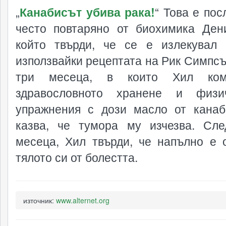
„
Канабисът убива рака!
“ Това е пос
често повтаряно от биохимика Ден
който твърди, че се е излекувал 
използвайки рецептата на Рик Симпсъ
три месеца, в които Хил ком
здравословното хранене и физич
упражнения с дози масло от канаб
казва, че тумора му изчезва. Сл
месеца, Хил твърди, че напълно е 
тялото си от болестта.
източник:
www.alternet.org