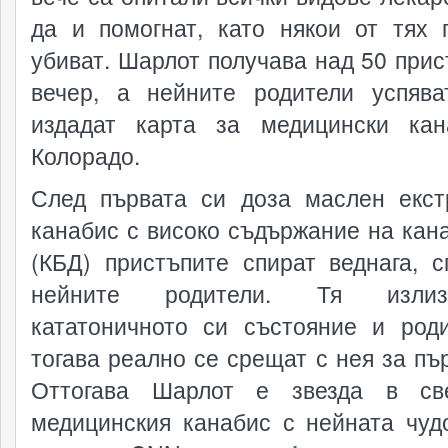
да и помогнат, като някои от тях 
убиват. Шарлот получава над 50 прис
вечер, а нейните родители успяв
издадат карта за медицински ка
Колорадо.
След първата си доза маслен екст
канабис с високо съдържание на кан
(КБД) пристъпите спират веднага, с
нейните родители. Тя изли
кататоничното си състояние и род
тогава реално се срещат с нея за пър
Оттогава Шарлот е звезда в св
медицинския канабис с нейната чуд