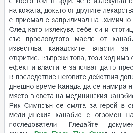
с което той твърди, че е излекувал с
на кожата, докато от другите лекарств
е приемал е заприличал на „химично 
След като излекува себе си и стотиц
със прословутото масло от канаб
известява канадските власти за
откритие. Въпреки това, този ход има
ефект и властите започват да го прес
В последствие неговите действия доп
днешно време Канада да се намира н
място в света на медицинския канабис
Рик Симпсън се смята за герой в с
медицинския канабис с огромен н
последователи. Гледайте докуме