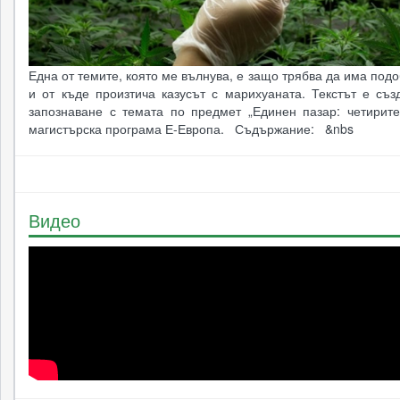
Една от темите, която ме вълнува, е защо трябва да има под
и от къде произтича казусът с марихуаната. Текстът е съз
запознаване с темата по предмет „Единен пазар: четирите
магистърска програма Е-Европа. Съдържание: &nbs
Видео