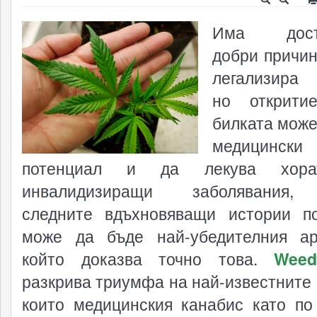
Има доста
добри причин
легализира 
но открити
билката може
медицински
потенциал и да лекува хор
инвалидизиращи заболявания,
следните вдъхновяващи истории по
може да бъде най-убедителния ар
който доказва точно това.
Wee
разкрива триумфа на най-известните о
които медицинския канабис като по