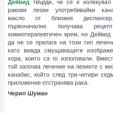
Дейвид
твърди, че се е излекувал
ракови лезии употребявайки кан
масло от близкия диспансе
първоначално получава реце
химиотерапевтичен крем, но Дейвид
да не се прилага на този тип лечен
като вижда смущаващите изображ
хора, които са го използвали. Вмест
той започва лечение на лезиите с ме
канабис, който след три-четири сед
приложение отстранява рака.
Черил Шуман