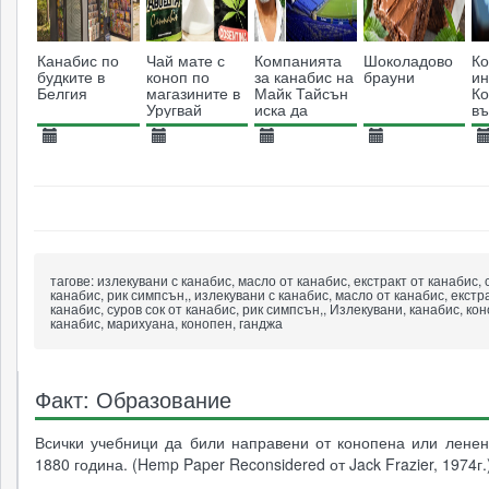
Канабис по
Чай мате с
Компанията
Шоколадово
Ко
будките в
коноп по
за канабис на
брауни
ин
Белгия
магазините в
Майк Тайсън
Ко
Уругвай
иска да
въ
спонсорира
ка
Евертън
ф
05.05.2019
10.09.2018
04.05.2020
07.12.2018
1
р
4557
5413
2474
7447
тагове:
излекувани с канабис, масло от канабис, екстракт от канабис, 
канабис, рик симпсън,, излекувани с канабис, масло от канабис, екстр
канабис, суров сок от канабис, рик симпсън,, Излекувани, канабис, кон
канабис, марихуана, конопен, ганджа
Факт: Образование
Всички учебници да били направени от конопена или ленен
1880 година. (Hemp Paper Reconsidered от Jack Frazier, 1974г.