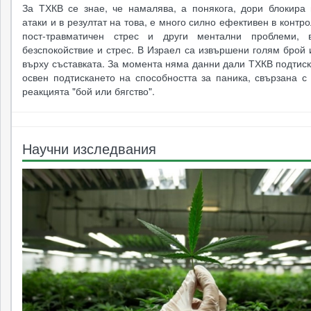
За ТХКВ се знае, че намалява, а понякога, дори блокира 
атаки и в резултат на това, е много силно ефективен в контр
пост-травматичен стрес и други ментални проблеми, в
безспокойствие и стрес. В Израел са извършени голям брой
върху съставката. За момента няма данни дали ТХКВ подтис
освен подтискането на способността за паника, свързана с
реакцията "бой или бягство".
Научни изследвания