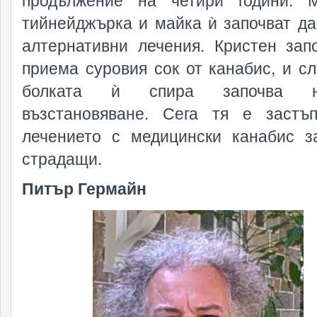
тийнейджърка и майка ѝ започват да
алтернативни лечения. Кристен зап
приема суровия сок от канабис, и сл
болката ѝ спира започва н
възстановяване. Сега тя е застъ
лечението с медицински канабис з
страдащи.
Питър Гермайн