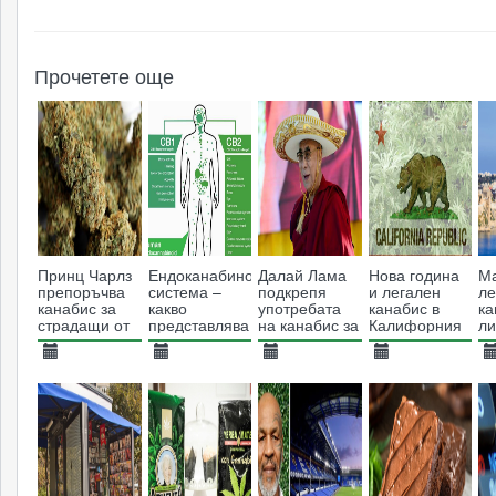
Прочетете още
Принц Чарлз
Ендоканабиноидна
Далай Лама
Нова година
М
препоръчва
система –
подкрепя
и легален
ле
канабис за
какво
употребата
канабис в
ка
страдащи от
представлява
на канабис за
Калифорния
ли
множествена
и защо е
медицински
уп
склероза
важна за
цели
04.04.2014
29.01.2025
12.08.2015
02.01.2018
0
човешкия
10200
организъм
1709
5923
3711