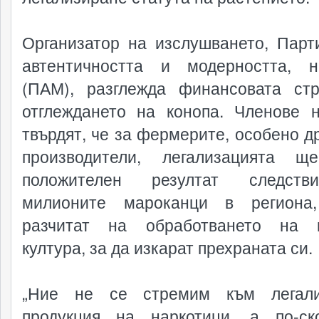
Организатор на изслушването, Парт
автентичността и модерността, н
(ПАМ), разглежда финансовата ст
отглеждането на конопа. Членове
твърдят, че за фермерите, особено д
производители, легализацията щ
положителен резултат следст
милионите мароканци в региона,
разчитат на обработването на н
култура, за да изкарат прехраната си.
„Ние не се стремим към легали
продукция на наркотици, а по-с