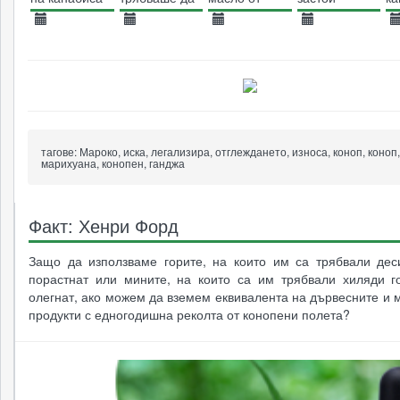
на
бъде
коноп
федерално
легализиран?
24.11.2019
21.01.2025
21.02.2014
11.04.2024
3
ниво в САЩ
2763
2131
85584
2576
тагове:
Мароко, иска, легализира, отглеждането, износа, коноп, коноп,
марихуана, конопен, ганджа
Факт: Хенри Форд
Защо да използваме горите, на които им са трябвали дес
порастнат или мините, на които са им трябвали хиляди г
олегнат, ако можем да вземем еквивалента на дървесните и
продукти с едногодишна реколта от конопени полета?