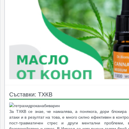
Съставки: ТХКВ
За ТХКВ се знае, че намалява, а понякога, дори блокира 
атаки и в резултат на това, е много силно ефективен в контр
пост-травматичен стрес и други ментални проблеми, в
безспокойствие и стрес. В Израел са извършени голям брой