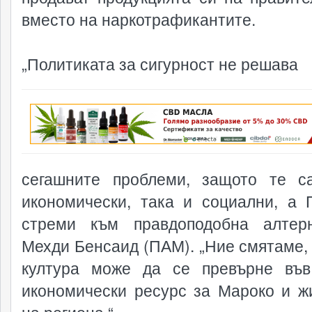
вместо на наркотрафикантите.
„Политиката за сигурност не решава
реклама
сегашните проблеми, защото те с
икономически, така и социални, а
стреми към правдоподобна алтерн
Мехди Бенсаид (ПАМ). „Ние смятаме, 
култура може да се превърне въ
икономически ресурс за Мароко и ж