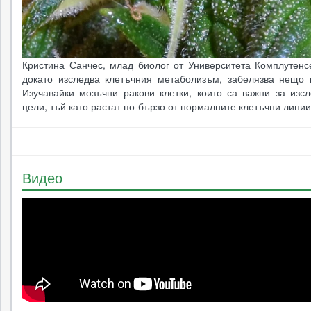
Кристина Санчес, млад биолог от Университета Комплутенс
докато изследва клетъчния метаболизъм, забелязва нещо 
Изучавайки мозъчни ракови клетки, които са важни за изсл
цели, тъй като растат по-бързо от нормалните клетъчни линии
Видео