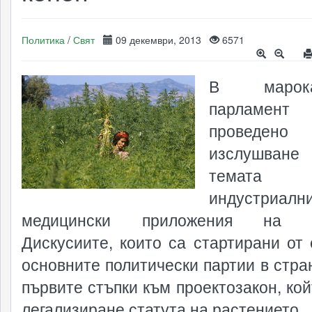
Политика
/
Свят
09 декември, 2013
6571
В марокан
парламе
проведено
изслушва
темат
индустриал
медицински приложения на к
Дискусиите, които са стартирани от 
основните политически партии в стран
първите стъпки към проектозакон, кой
легализиране статута на растението.