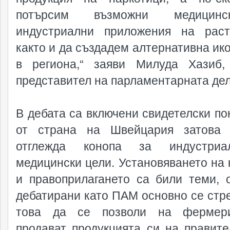
потърсим възможни медицин
индустриални приложения на раст
както и да създадем алтернативна ик
в региона,“ заяви Милуда Хазиб,
представител на парламентарната дел
В дебата са включени свидетелски по
от страна на Швейцария затова 
отглежда конопа за индустри
медицински цели. Установяването на 
и правоприлагането са били теми, 
дебатирани като ПАМ основно се стр
това да се позволи на фермер
продават продукцията си на правите