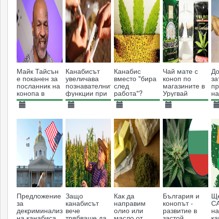
Майк Тайсън
Канабисът
Канабис
Чай мате с
До
е поканен за
увеличава
вместо "бира
коноп по
за
посланник на
познавателните
след
магазините в
п
конопа в
функции при
работа"?
Уругвай
на
Малави
хора на
ци
средна
ка
02.01.2022
29.09.2013
27.01.2019
10.09.2018
2
възраст
2075
9098
5775
5405
Предложение
Защо
Как да
България и
Ще
за
канабисът
направим
конопът -
С
декриминализация
вече
олио или
развитие в
на
на канабиса
трябваше да
масло от
застой
ка