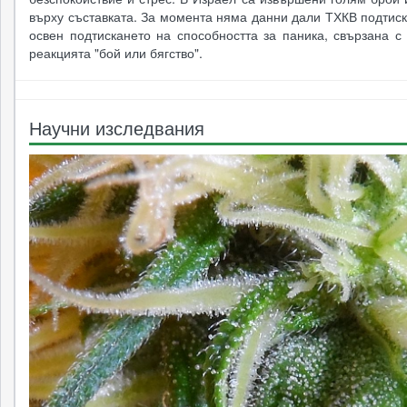
върху съставката. За момента няма данни дали ТХКВ подтис
освен подтискането на способността за паника, свързана с
реакцията "бой или бягство".
Научни изследвания