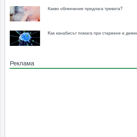
Какво облекчение предлага тревата?
Kак канабисът помага при стареене и дем
Реклама