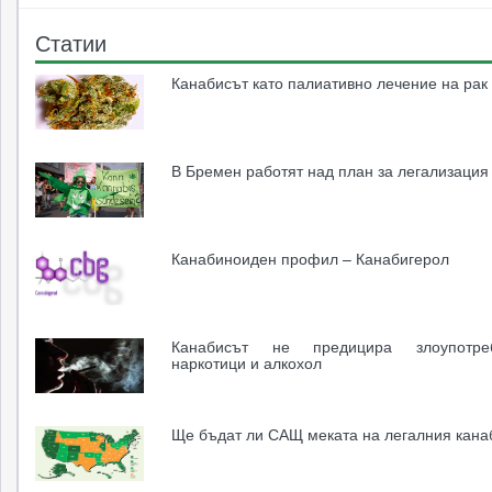
Статии
Канабисът като палиативно лечение на рак
В Бремен работят над план за легализация
Канабиноиден профил – Канабигерол
Канабисът не предицира злоупотр
наркотици и алкохол
Ще бъдат ли САЩ меката на легалния кана