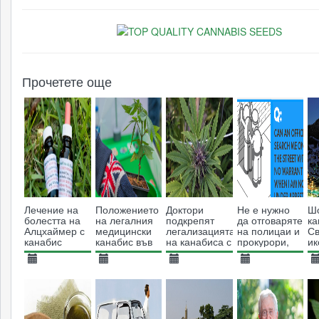
Прочетете още
Лечение на
Положението
Доктори
Не е нужно
Шо
болестта на
на легалния
подкрепят
да отговаряте
ка
Алцхаймер с
медицински
легализацията
на полицаи и
Св
канабис
канабис във
на канабиса с
прокурори,
ик
Великобритания
цел лечение
ако първо не
ф
на епилепсия
обяснят защо
Да
18.01.2017
14.05.2019
18.11.2013
01.10.2019
2
ви питат
4312
2744
9648
3529