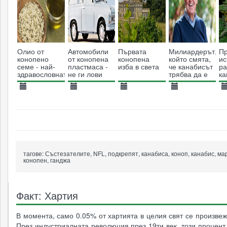
Олио от
Автомобили
Първата
Милиардерът,
Пр
конопено
от конопена
конопена
който смята,
ис
семе - най-
пластмаса -
изба в света
че канабисът
ра
здравословната
не ги лови
трябва да е
ка
мазнина
ръжда?
законен
05.07.2013
20.05.2021
27.03.2018
12.08.2021
2
49546
5110
3926
3109
тагове:
Състезателите, NFL, подкрепят, канабиса, коноп, канабис, ма
конопен, ганджа
Факт: Хартия
В момента, само 0.05% от хартията в целия свят се произвеж
През индустриалната революция през 19ти век, този процент