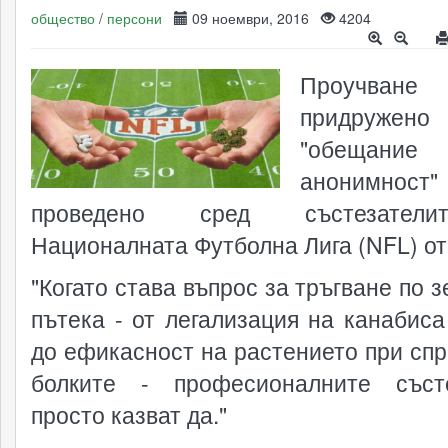
общество
/
персони
09 ноември, 2016
4204
Проучване
придруже
"обещан
анонимно
проведено сред състезател
Националната Футболна Лига (NFL) о
"Когато става въпрос за тръгване по 
пътека - от легализация на канабис
до ефикасност на растението при спр
болките - професионалните съст
просто казват да."