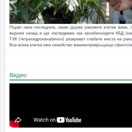
Първо нека погледнем, какво държи раковите клетки живи, 
върнем назад и ще изследваме как канабиноидите КБД (ка
ТХК (тетрахидроканабинол) разкриват слабите места на рако
Във всяка клетка има семейство взаимопревръщащи сфинголи
Видео