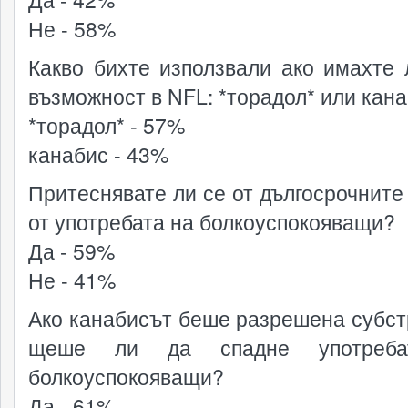
Не - 58%
Какво бихте използвали ако имахте 
възможност в NFL: *торадол* или кан
*торадол* - 57%
канабис - 43%
Притеснявате ли се от дългосрочните
от употребата на болкоуспокояващи?
Да - 59%
Не - 41%
Ако канабисът беше разрешена субст
щеше ли да спадне употреб
болкоуспокояващи?
Да - 61%