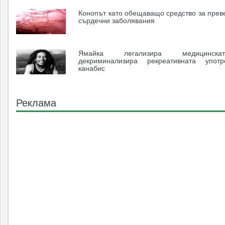
Конопът като обещаващо средство за прев
сърдечни заболявания
Ямайка легализира медицинс
декриминализира рекреативната упот
канабис
Реклама