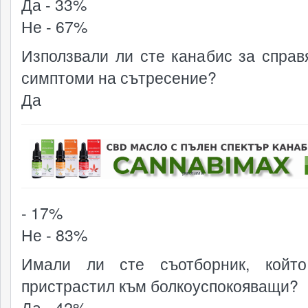
Да - 33%
Не - 67%
Използвали ли сте канабис за справ
симптоми на сътресение?
Да
реклама
- 17%
Не - 83%
Имали ли сте съотборник, койт
пристрастил към болкоуспокояващи?
Да - 42%