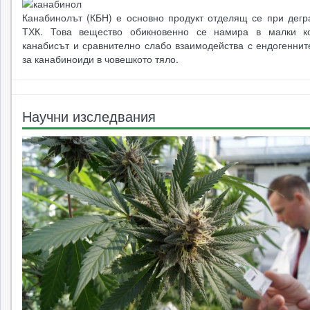
Канабинолът (КБН) е основно продукт отделящ се при дегр
ТХК. Това вещество обикновенно се намира в малки ко
канабисът и сравнително слабо взаимодейства с ендогеннит
за канабиноиди в човешкото тяло.
Научни изследвания