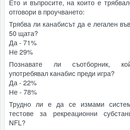
Ето и въпросите, на които е трябвал
отговори в проучването:
Трябва ли канабисът да е легален във
50 щата?
Да - 71%
Не 29%
Познавате ли съотборник, к
употребявал канабис преди игра?
Да - 22%
Не - 78%
Трудно ли е да се измами систе
тестове за рекреационни субста
NFL?