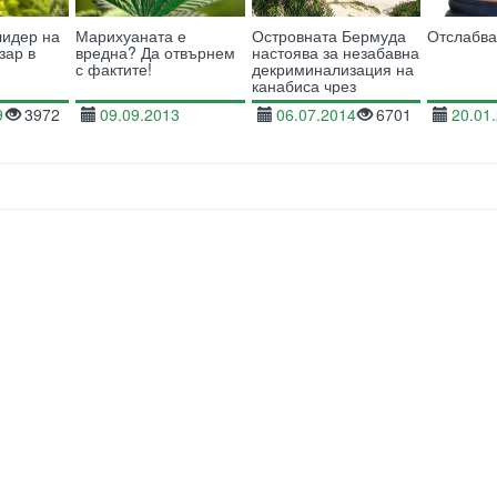
лидер на
Марихуаната е
Островната Бермуда
Отслабва
зар в
вредна? Да отвърнем
настоява за незабавна
с фактите!
декриминализация на
канабиса чрез
исторически доклад
9
3972
09.09.2013
06.07.2014
6701
20.01
67006