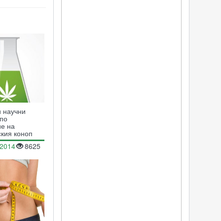
 научни
 по
е на
кия коноп
.2014
8625