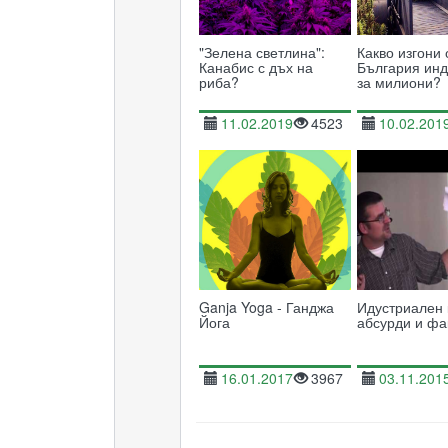
"Зелена светлина":
Какво изгони 
Канабис с дъх на
България инд
риба?
за милиони?
11.02.2019
4523
10.02.201
Ganja Yoga - Ганджа
Идустриален 
Йога
абсурди и фа
16.01.2017
3967
03.11.201