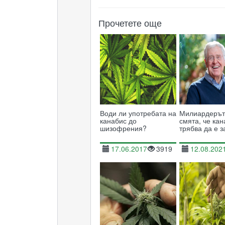
Прочетете още
Води ли употребата на
Милиардерът,
канабис до
смята, че ка
шизофрения?
трябва да е 
17.06.2017
3919
12.08.202