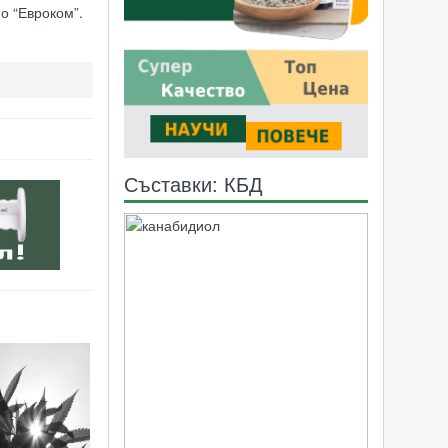
о “Евроком”.
Идустриален коноп - абсурди и факти
Искат легализация на медицинската
марихуана - конопеното растение
помага на тежко болни, но е незаконно
Съставки: КБД
"Ничия земя": Конопът - надежда за
живот за тежко болни
Мъж е осъден, защото е избрал да се
лекува с канабис