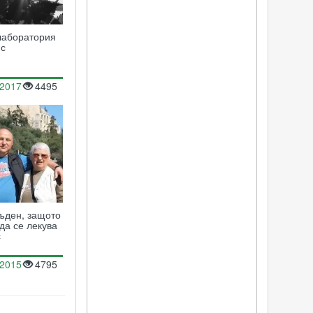
лаборатория
ис
.2017
4495
ъден, защото
да се лекува
с
.2015
4795