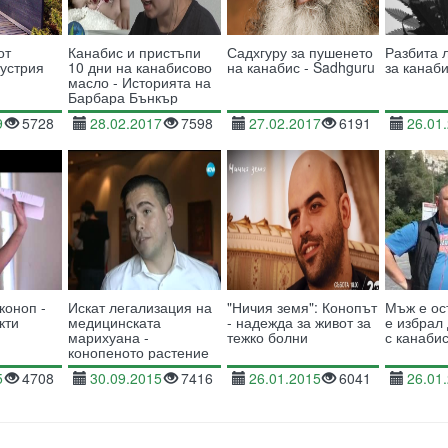
от
Канабис и пристъпи
Садхгуру за пушенето
Разбита 
устрия
10 дни на канабисово
на канабис - Sadhguru
за канаб
масло - Историята на
Барбара Бънкър
9
5728
28.02.2017
7598
27.02.2017
6191
26.01
коноп -
Искат легализация на
"Ничия земя": Конопът
Мъж е ос
кти
медицинската
- надежда за живот за
е избрал 
марихуана -
тежко болни
с канаби
конопеното растение
помага на тежко
5
4708
30.09.2015
7416
26.01.2015
6041
26.01
болни, но е незаконно