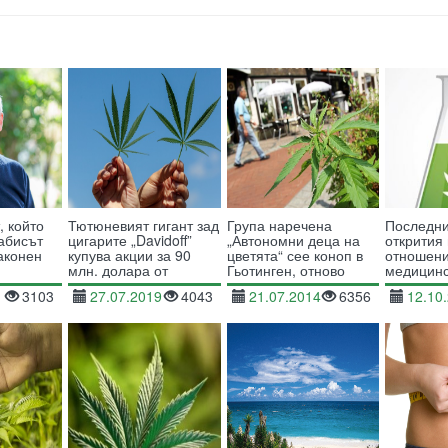
 който
Тютюневият гигант зад
Група наречена
Последни
набисът
цигарите „Davidoff”
„Автономни деца на
открития
законен
купува акции за 90
цветята“ сее коноп в
отношени
млн. долара от
Гьотинген, отново
медицинс
канадска фирма за
1
3103
27.07.2019
4043
21.07.2014
6356
12.10
канабис