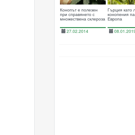
Конопът е полезен
Гърция като 
при справянето с
конопения па
множествена склероза
Европа
27.02.2014
08.01.201
19309