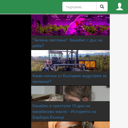
"Зелена светлина": Канабис с дъх на
риба?
Какво изгони от България индустрия за
милиони?
Канабис и пристъпи 10 дни на
канабисово масло - Историята на
Барбара Бънкър