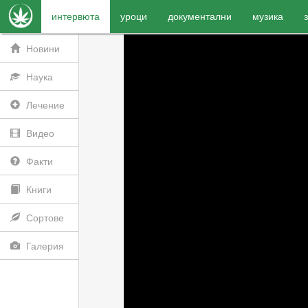
интервюта
уроци
документални
музика
Новини
Наука
Лечение
Видео
Факти
Книги
Сортове
Галерия