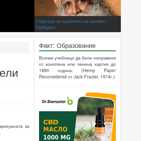
Садхгуру за пушенето на канабис -
Sadhguru
Факт: Образование
Всички учебници да били направени
от конопена или ленена хартия до
Разбита лаборатория за канабис
цели
1880 година. (Hemp Paper
Reconsidered от Jack Frazier, 1974г.)
Ganja Yoga - Ганджа Йога
арихуаната за
.