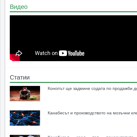
Видео
Статии
Конопът ще задмине содата по продажби д
Канабисът и производството на мозъчни кл
Канабисът сред топ приоритетит