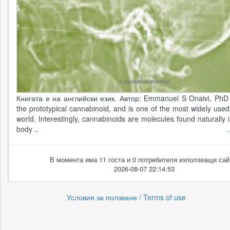
Книгата е на английски език. Автор: Emmanuel S Onaivi, PhD 
the prototypical cannabinoid, and is one of the most widely used
world. Interestingly, cannabinoids are molecules found naturally
body ..
.
В момента има 11 госта и 0 потребителя използващи сай
2026-08-07 22:14:53
Условия за ползване / Terms of use