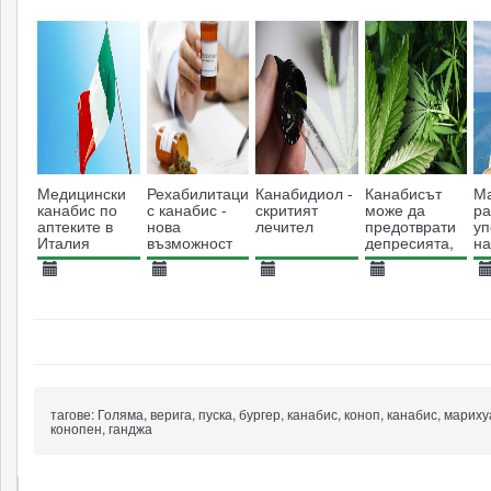
05.12.2018
15.11.2013
31.01.2014
13.03.2018
1
британското
власт в
законодателство
2914
9655
Пенсилвания
4746
5243
Медицински
Рехабилитация
Канабидиол -
Канабисът
М
канабис по
с канабис -
скритият
може да
р
аптеките в
нова
лечител
предотврати
уп
Италия
възможност
депресията,
на
за
показва ново
м
пристрастените
изследване
ц
16.01.2017
29.01.2017
22.01.2020
26.10.2013
2
към алкохол,
6798
стимуланти и
5440
7243
9035
опиати
тагове:
Голяма, верига, пуска, бургер, канабис, коноп, канабис, мариху
конопен, ганджа