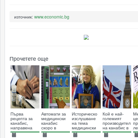
източник:
www.economic.bg
Прочетете още
Първа
Автомати за
Историческо
Кой е най-
М
рецепта за
медицински
изслушване
големият
це
канабис,
канабис
на тема
производител
п
направена
скоро в
медицински
на канабис в
ле
след
Канада
канабис пред
света?
ка
промяната в
законодателната