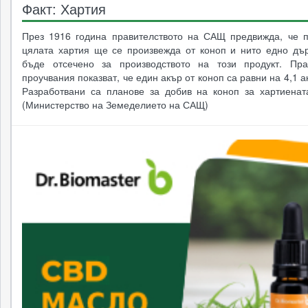
Факт: Хартия
През 1916 година правителството на САЩ предвижда, че п
цялата хартия ще се произвежда от коноп и нито едно дъ
бъде отсечено за производството на този продукт. Пра
проучвания показват, че един акър от коноп са равни на 4,1 а
Разработвани са планове за добив на коноп за хартиенат
(Министерство на Земеделието на САЩ)