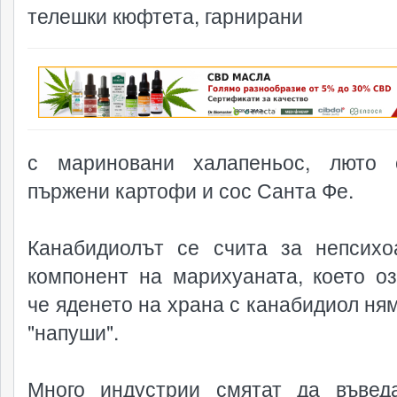
телешки кюфтета, гарнирани
реклама
с мариновани халапеньос, люто 
пържени картофи и сос Санта Фе.
Канабидиолът се счита за непсихо
компонент на марихуаната, което оз
че яденето на храна с канабидиол ням
"напуши".
Много индустрии смятат да въвед