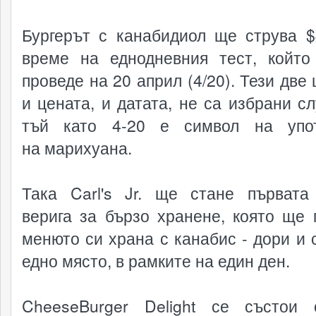
Бургерът с канабидиол ще струва $
време на еднодневния тест, койт
проведе на 20 април (4/20). Тези две
и цената, и датата, не са избрани сл
тъй като 4-20 е символ на упот
на марихуана.
Така Carl's Jr. ще стане първата
верига за бързо хранене, която ще 
менюто си храна с канабис - дори и 
едно място, в рамките на един ден.
CheeseBurger Delight се състои