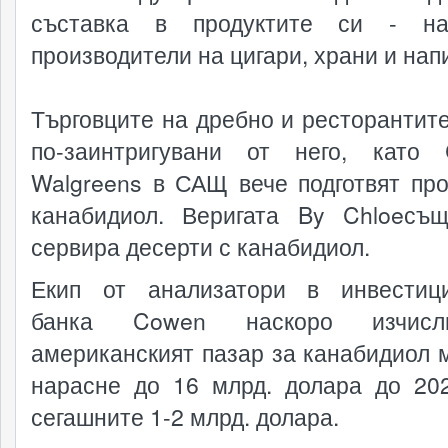
съставка в продуктите си - на
производители на цигари, храни и нап
Търговците на дребно и ресторантите
по-заинтригувани от него, като
Walgreens в САЩ вече подготвят про
канабидиол. Веригата By Chloeсъ
сервира десерти с канабидиол.
Екип от анализатори в инвестиц
банка Cowen наскоро изчис
американският пазар за канабидиол 
нарасне до 16 млрд. долара до 202
сегашните 1-2 млрд. долара.