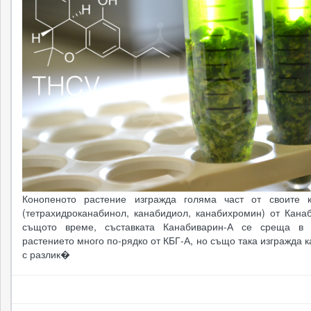
Конопеното растение изгражда голяма част от своите 
(тетрахидроканабинол, канабидиол, канабихромин) от Канаб
същото време, съставката Канабиварин-А се среща в 
растението много по-рядко от КБГ-А, но също така изгражда 
с разлик�