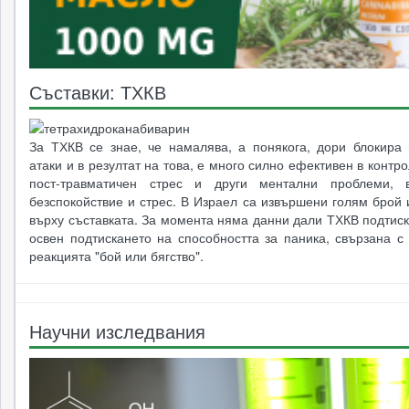
Съставки: ТХКВ
За ТХКВ се знае, че намалява, а понякога, дори блокира 
атаки и в резултат на това, е много силно ефективен в контр
пост-травматичен стрес и други ментални проблеми, в
безспокойствие и стрес. В Израел са извършени голям брой
върху съставката. За момента няма данни дали ТХКВ подтис
освен подтискането на способността за паника, свързана с
реакцията "бой или бягство".
Научни изследвания