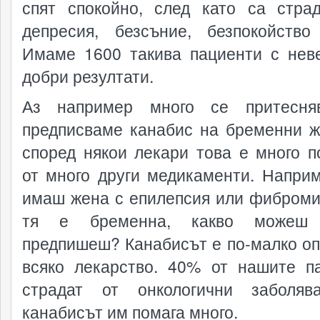
спят спокойно, след като са стра
депресия, безсъние, безпокойство
Имаме 1600 такива пациенти с нев
добри резултати.
Аз например много се притесня
предписваме канабис на бременни ж
според някои лекари това е много п
от много други медикаменти. Наприм
имаш жена с епилепсия или фиброми
тя е бременна, какво може
предпишеш? Канабисът е по-малко оп
всяко лекарство. 40% от нашите п
страдат от онкологични заболяв
канабисът им помага много.