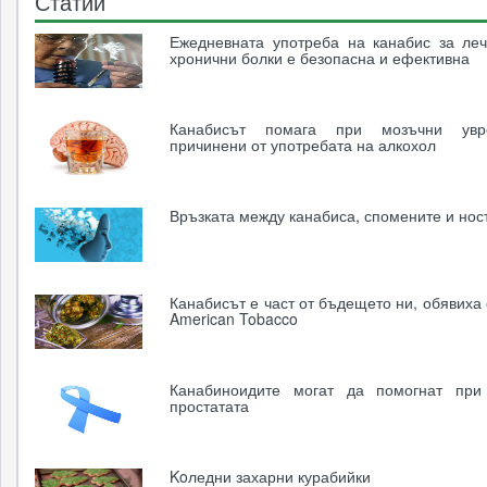
Статии
Ежедневната употреба на канабис за ле
хронични болки е безопасна и ефективна
Канабисът помага при мозъчни увр
причинени от употребата на алкохол
Връзката между канабиса, спомените и нос
Канабисът е част от бъдещето ни, обявиха о
American Tobacco
Канабиноидите могат да помогнат при
простатата
Koледни захарни курабийки