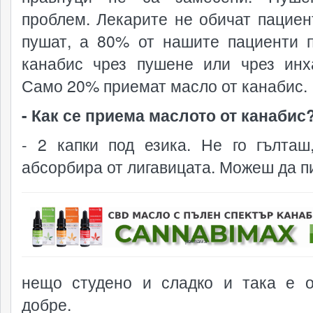
проблем. Лекарите не обичат пациен
пушат, а 80% от нашите пациенти 
канабис чрез пушене или чрез инх
Само 20% приемат масло от канабис.
- Как се приема маслото от канабис
- 2 капки под езика. Не го гълташ
абсорбира от лигавицата. Можеш да 
реклама
нещо студено и сладко и така е 
добре.