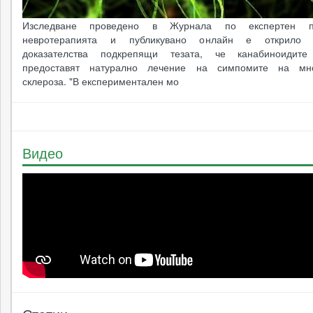
Изследване проведено в Журнала по експертен п
невротерапията и публикувано онлайн е открило 
доказателства подкрепящи тезата, че канабиноидит
предоставят натурално лечение на симпомите на мно
склероза. "В експериментален мо
Видео