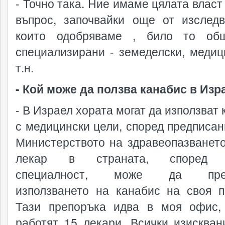
- Точно така. Ние имаме цялата власт
въпрос, започвайки още от изследв
които одобряваме , било то об
специализирани - земеделски, медиц
т.н.
- Кой може да ползва канабис в Изр
- В Израел хората могат да използват
с медицински цели, според предписан
Министерството на здравеопазването
лекар в страната, според 
специалност, може да преп
използването на канабис на своя п
Тази препоръка идва в моя офис,
работят 15 лекари. Всички изискван