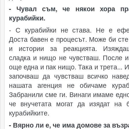
- Чувал съм, че някои хора пр
курабийки.
- С курабийки не става. Не е ефе
Доста бавен е процесът. Може би сте
и истории за реакцията. Изяжда
сладка и нищо не чувстваш. После 
още една и пак нищо. Така и трета... 
започваш да чувстваш всичко наве
нашата агенция не обичаме кураб
Забранили сме ги. Винаги имаме едно
че внучетата могат да изядат на 
курабийките.
- Вярно ли е, че има домове за възр