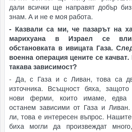
дали всички ще направят добър биз
знам. А и не е моя работа.
- Казвали са ми, че пазарът на 
марихуана в Израел се вли
обстановката в ивицата Газа. Сле
военна операция цените се качват.
такава зависимост?
- Да, с Газа и с Ливан, това са д
източника. Всъщност бяха, защото
нови ферми, които имаме, едва
останем зависими от Газа и Ливан.
ли, това е интересен въпрос. Нашит
биха могли да произвеждат много