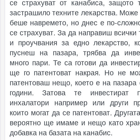
се страхуват от канабиса, защото 
застрашило техните лекарства. Може 
беше навремето, но днес е по-сложно
се страхуват. За да направиш всички 
и проучвания за едно лекарство, к
пуснеш на пазара, трябва да инв
много пари. Те са готови да инвестир
ще го патентоват накрая. Но не м
патентоваш нещо, което е на пазара 
години. Затова те инвестират 
инхалатори например или други пр
които могат да се патентоват. Другат
вероятно ще имаме и нещо като хра
добавка на базата на канабис.