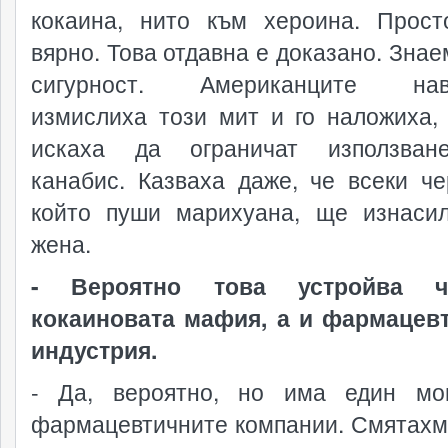
кокаина, нито към хероина. Прос
вярно. Това отдавна е доказано. Знае
сигурност. Американците нав
измислиха този мит и го наложиха,
искаха да ограничат използван
канабис. Казваха даже, че всеки че
който пуши марихуана, ще изнаси
жена.
- Вероятно това устройва ч
кокаиновата мафия, а и фармацев
индустрия.
- Да, вероятно, но има един мо
фармацевтичните компании. Смятахме