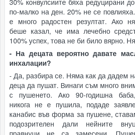
30% конвулсиите бяха редуцирани до
по-малко на ден. 20% не се повлияха.
е много радостен резултат. Ако н
беше казал, че има лечебно средс
100% успех, това не би било вярно. Ня
- На децата вероятно давате ма
инхалации?
- Да, разбира се. Няма как да дадем 
деца да пушат. Винаги съм много вни
с пушенето. Ако 90-годишна баба
никога не е пушила, подаде заявл
канабис във форма за пушене, става
подозрителен дали нейните вну
правнуци не са замесени. Пуше