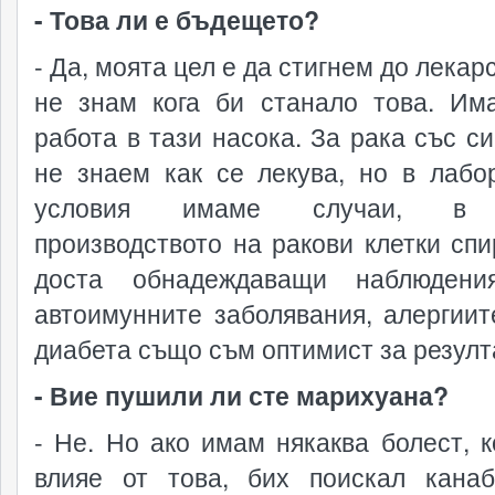
- Това ли е бъдещето?
- Да, моята цел е да стигнем до лекар
не знам кога би станало това. Им
работа в тази насока. За рака със си
не знаем как се лекува, но в лабо
условия имаме случаи, в 
производството на ракови клетки спи
доста обнадеждаващи наблюдени
автоимунните заболявания, алергиит
диабета също съм оптимист за резулт
- Вие пушили ли сте марихуана?
- Не. Но ако имам някаква болест, к
влияе от това, бих поискал кана