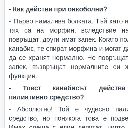
- Как действа при онкоболни?
- Първо намалява болката. Тъй като н
тях са на морфин, вследствие н
повръщат, други имат запек. Когато п
канабис, те спират морфина и могат д
да се хранят нормално. Не повръщат
запек, възвръщат нормалните си 
функции.
- Тоест канабисът действа
палиативно средство?
- Абсолютно! Той е чудесно пал
средство, но понякога това е подв
Имах среща с един депутат, чиято