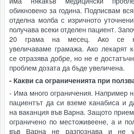
има някакъв медицински пробл
обикновено за година. Подписвам вся
отделна молба с изричното уточнени
получава всеки отделен пациент. Запо
20 грама на месец. Ако се н
увеличаваме грамажа. Ако лекарят к
се отразява добре, но не е достатъчн
проблем дозата да бъде увеличена.
- Какви са ограниченията при ползв
- Има много ограничения. Например н
пациентът да си вземе канабиса и д
на ваканция във Варна. Защото прием
ограничено по местоживеене, а и по
във Варна не разпознава и не у