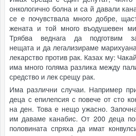
онкологично болна и са й давали кана
се е почувствала много добре, щас
жената и той много въодушевен ми
Трябва веднага да подготвим за
нещата и да легализираме марихуана
лекарство против рак. Казах му: Чака
има много голяма разлика между пал
средство и лек срещу рак.
Има различни случаи. Например пр
деца с епилепсия с повече от сто ко
на ден. Това е нещо ужасно. Започн
им даваме канабис. От 200 деца по
половината спряха да имат конвулс