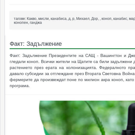
тагове:
Какво, мисли, канабиса, д, р, Михаел, Дор, , коноп, канабис, ма
конопен, ганджа
Факт: Задължение
Факт: Задължение Президентите на САЩ - Вашингтон и Дж
гледали коноп. Всички жители на Щатите са били задължени 
растението през ерата на колонизацията. Федералното пра
давало субсидии за отглеждане през Втората Световна Война
фермерите да произвеждат поне по милион акра коноп, като 
програма.