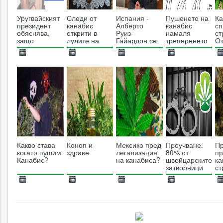
Уругвайският
Следи от
Испания -
Пушенето на
Ка
президент
канабис
Алберто
канабис
сп
обяснява,
открити в
Руиз-
намаля
ст
защо
лулите на
Гайардон се
треперенето
От
неговата
Шекспир
обяви за
при пациенти
ко
страна ще
откриването
болни от
м
31.10.2013
09.08.2015
16.06.2013
13.07.2013
0
легализира
на дебат
Паркинсон
канабиса
9377
6536
върху
5086
16018
употребата
на
медицинска
марихуана
Какво става
Коноп и
Мексико пред
Проучване:
Пр
когато пушим
здраве
легализация
80% от
п
Канабис?
на канабиса?
швейцарските
ка
затворници
ст
консумират
м
канабис
ск
12.06.2013
03.07.2018
02.11.2018
24.07.2013
0
8901
3712
2633
4824