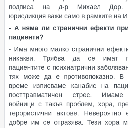
подписа на д-р Михаел Дор.
юрисдикция важи само в рамките на И
- А няма ли странични ефекти пр
пациенти?
- Има много малко странични ефекти
никакви. Трябва да се имат п
пациентите с психиатрични заболяван
тях може да е противопоказно. В
време изписваме канабис на пац
посттравматичен стрес. Имаме
войници с такъв проблем, хора, пр
терористични актове. Невероятно 
добре им се отразява. Тези хора м