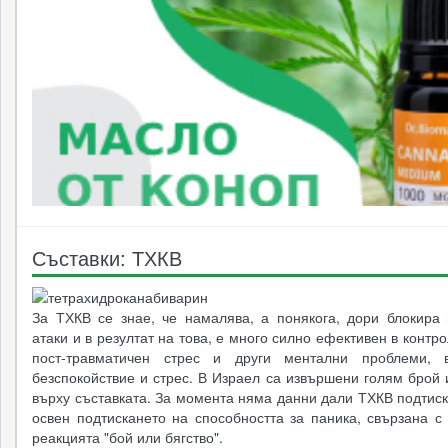
Съставки: ТХКВ
За ТХКВ се знае, че намалява, а понякога, дори блокира 
атаки и в резултат на това, е много силно ефективен в контр
пост-травматичен стрес и други ментални проблеми, в
безспокойствие и стрес. В Израел са извършени голям брой
върху съставката. За момента няма данни дали ТХКВ подтис
освен подтискането на способността за паника, свързана с
реакцията "бой или бягство".