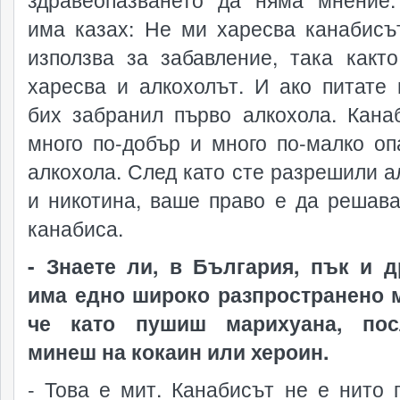
има казах: Не ми харесва канабисъ
използва за забавление, така какт
харесва и алкохолът. И ако питате 
бих забранил първо алкохола. Кана
много по-добър и много по-малко оп
алкохола. След като сте разрешили а
и никотина, ваше право е да решава
канабиса.
- Знаете ли, в България, пък и д
има едно широко разпространено 
че като пушиш марихуана, по
минеш на кокаин или хероин.
- Това е мит. Канабисът не е нито 