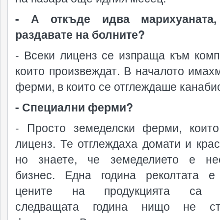
- А откъде идва марихуаната,
раздавате на болните?
- Всеки лиценз се изпраща към комп
които произвеждат. В началото имах
ферми, в които се отглеждаше канаби
- Специални ферми?
- Просто земеделски ферми, коит
лиценз. Те отглеждаха домати и крас
но знаете, че земеделието е не
бизнес. Една година реколтата е
цените на продукцията са в
следващата година нищо не с