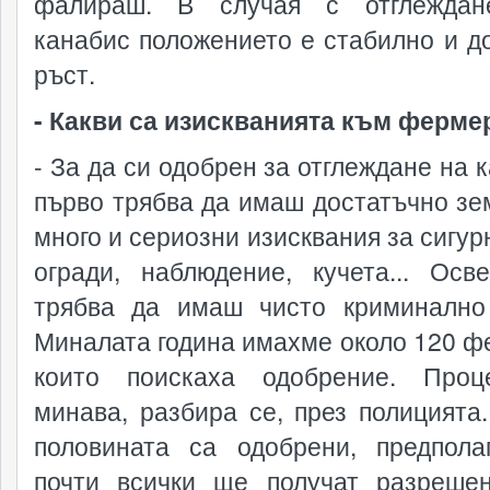
фалираш. В случая с отглеждан
канабис положението е стабилно и д
ръст.
- Какви са изискванията към ферме
- За да си одобрен за отглеждане на 
първо трябва да имаш достатъчно зе
много и сериозни изисквания за сигур
огради, наблюдение, кучета... Осв
трябва да имаш чисто криминално
Миналата година имахме около 120 ф
които поискаха одобрение. Проц
минава, разбира се, през полицията.
половината са одобрени, предпола
почти всички ще получат разреше