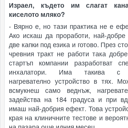
Израел, където им слагат кан
киселото мляко?
- Вярно е, но тази практика не е ефе
Ако искаш да проработи, най-добре
две капки под езика и готово. През с
чревния тракт не работи така добре
стартъп компании разработват сп
инхалатори. Има такива с 
нагревателно устройство в тях. М
всмукнеш само веднъж, нагреват
задейства на 184 градуса и при в
имаш най-добрия ефект. Това устройс
края на клиничните тестове и вероят
на пазара още идния месец.