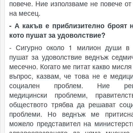
повече. Ние използваме не повече от 
на месец.
- А какъв е приблизително броят н
кото пушат за удоволствие?
- Сигурно около 1 милион души в
пушат за удоволствие веднъж седми
месечно. Когато ме питат какво мисля
въпрос, казвам, че това не е медици
социален проблем. Ние реш
медицински проблеми, правителс
обществото трябва да решават соц
проблеми. Но веднъж ме притисн
можело представител на министерст
здравеопазването да няма мнение.