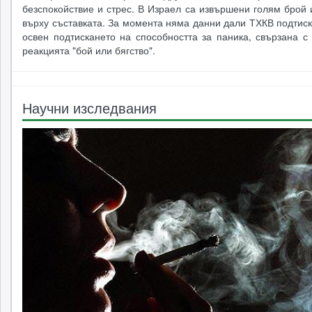
безспокойствие и стрес. В Израел са извършени голям брой
върху съставката. За момента няма данни дали ТХКВ подтис
освен подтискането на способността за паника, свързана с
реакцията "бой или бягство".
Научни изследвания