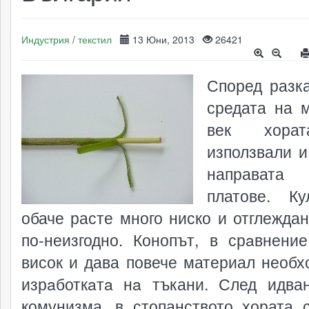
Индустрия
/
текстил
13 Юни, 2013
26421
Според разка
средата на 
век хора
използвали и
направа
платове. Ку
обаче расте много ниско и отглеждан
по-неизгодно. Конопът, в срaвнение
висок и дава повече материал необх
изрaботкaтa нa тъкани. След идва
комунизма, в стопанството хората 