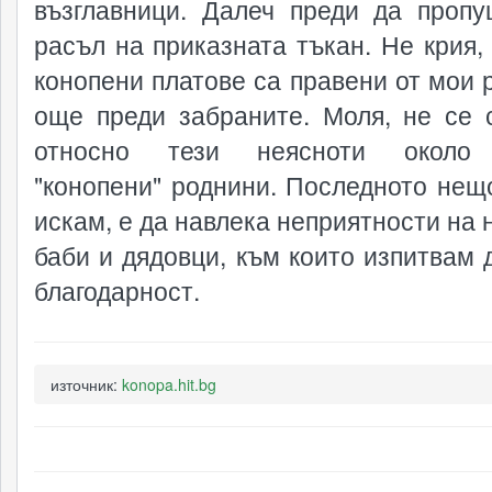
възглавници. Далеч преди да проп
расъл на приказната тъкан. Не крия, 
конопени платове са правени от мои 
още преди забраните. Моля, не се 
относно тези неясноти около
"конопени" роднини. Последното нещо
искам, е да навлека неприятности на 
баби и дядовци, към които изпитвам 
благодарност.
източник:
konopa.hit.bg