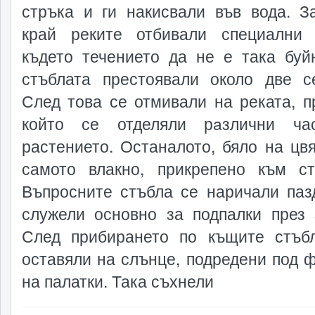
стръка и ги накисвали във вода. З
край реките отбивали специални 
където течението да не е така буй
стъблата престоявали около две с
След това се отмивали на реката, п
който се отделяли рaзлични ча
растението. Останалото, бяло на цвя
самото влакно, прикрепено към ст
Въпросните стъбла се наричали паз
служели основно за подпалки през 
След прибирането по къщите стъб
оставяли на слънце, подредени под 
на палатки. Така съхнели