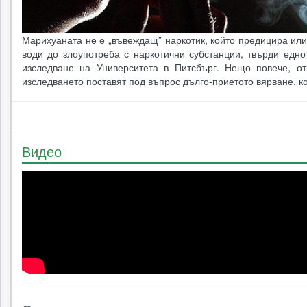
Марихуаната не е „въвеждащ” наркотик, който предицира ил
води до злоупотреба с наркотични субстанции, твърди едно
изследване на Университета в Питсбърг. Нещо повече, от
изследването поставят под въпрос дълго-приетото вярване, 
Видео