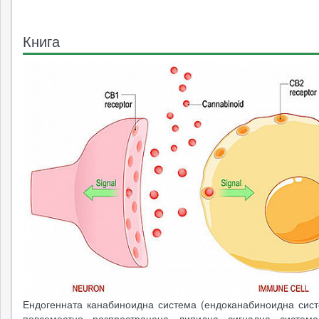
Книга
Ендогенната канабиноидна система (ендоканабиноидна сист
повсеместно разпространена липидна сигнална система