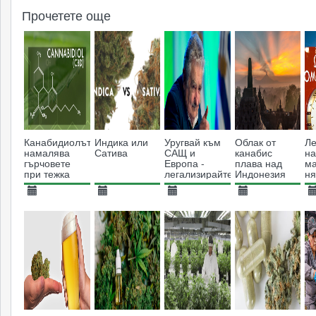
Прочетете още
Канабидиолът
Индика или
Уругвай към
Облак от
Ле
намалява
Сатива
САЩ и
канабис
н
гърчовете
Европа -
плава над
м
при тежка
легализирайте
Индонезия
ня
епилепсия
конопа
на
по
06.05.2016
05.11.2018
07.05.2014
07.01.2019
2
т
7025
22263
10441
3211
д
уп