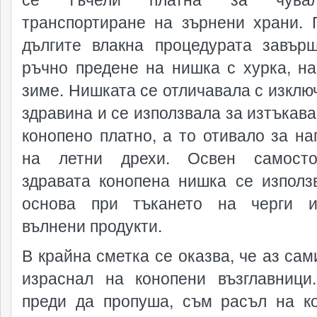
транспортиране на зърнени храни. 
дългите влакна процедурата завър
ръчно предене на нишка с хурка, на
зиме. Нишката се отличавала с изклю
здравина и се използвала за изтъкава
конопено платно, а то отивало за на
на летни дрехи. Освен самостоя
здравата конопена нишка се използ
основа при тъкането на черги и
вълнени продукти.
В крайна сметка се оказва, че аз сам
израснал на конопени възглавници
преди да пропуша, съм расъл на к