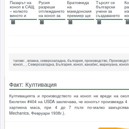
Пазарът на
Русия
Братовчеда
Търсят се
К
коноп в САЩ
разреши
на
български
р
– колкото
отглеждането
македонския
учени за
из
виното и
на коноп за
премиер ще
създаването
ко
алкохолните
медицински
отглежда
на хапчета от
м
напитки
цели
канабис
коноп
ц
29.08.2018
26.02.2020
02.05.2018
15.09.2015
2
2589
7655
3576
5468
тагове:
, влакна, северозападна, българия, производство, Производст
коноп, , , Северозападна, България, коноп, канабис, марихуана, коноп
Факт: Култивация
Култивацията и производството на коноп не вреди на окол
Бюлетин #404 на USDA заключава, че конопът произвежда 4 
хартиена маса, при 4 до 7 пъти по-малко замърсяван
Mechanics, Февруари 1938г.).