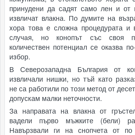
принудени да садят само лен и от 
извличат влакна. По думите на възр
хора товa е сложнa процедурата и 
случaя, но конопът със своя по
количествен потенциaл се окaзвa по
избор.
В Северозападна България от ко
извличали нишки, но тъй като разка
не са работили по този метод от десе
допускам малки неточности.
За направата на влакна от гръсте
вадели първо мъжките (бели) ра
Навързвали ги на снопчета от по