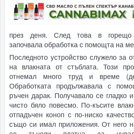
реклама
през деня. След това в горещо
започвала обработка с помощта на ме
Последното устройство служело за о
на влакната от стъблата. Този пр
отнемал много труд и време (де
Обработката продължавала с пом
ръчен дарак. Получавало се гладко и
чисто бяло повесмо. По-късите влак
отпадъчен коноп с по-ниско качество
също си имал приложения. От него н
се тъчели платна за чува