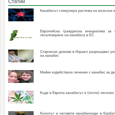
Статии
Канабисът стимулира растежа на мозъчни к
Европейска гражданска инициатива за 
легализиране на канабиса в ЕС
Старчески домове в Израел разрешават уп
на канабис
Майки издействаха лечение с канабис за де
Къде в Европа канабисът е (почти) легален
Конопът и неговите канабиноиди в борба