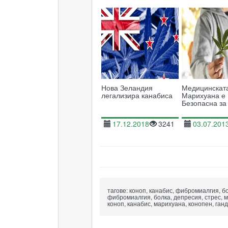
Нова Зеландия
Медицинскат
легализира канабиса
Марихуана е
Безопасна за
17.12.2018
3241
03.07.201
тагове:
коноп, канабис, фибромиалгия, бо
фибромиалгия, болка, депресия, стрес, м
коноп, канабис, марихуана, конопен, ган