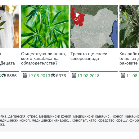
а
Съществува ли нещо,
Тревата ще спаси
Как рабо
което канабиса да
северозапада
олио, за
 Децата
облагодетелства?
раковите
3
6886
12.06.2013
5376
13.02.2018
11.08
11869
лка, депресия, стрес, медицински коноп, медицински канабис, , коноп, канабис
едицински коноп, медицински канабис, , Конопът, като, средство, срещу, фиб
джа