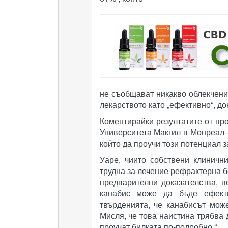
не съобщават никакво облекчение
лекарството като „ефективно“, до
Коментирайки резултатите от пр
Университета Макгил в Монреал –
който да проучи този потенциал з
Уаре, чиито собствени клиничн
трудна за лечение рефрактерна б
предварителни доказателства, п
канабис може да бъде ефекти
твърденията, че канабисът мож
Мисля, че това наистина трябва
проучат билката по-подробно.“