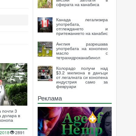
сферата на канабиса
Канада легализира
употребата,
отглеждането и
притежанието на канабис
Англия разрешава
употребата на конопено
масло с
тетрахидроканабинол
Колорадо получи над
$3.2 милиона в данъци
от легалната си конопена
индустрия само за
февруари
Реклама
а почти 3
 долара в
 конопа
.2018
2891