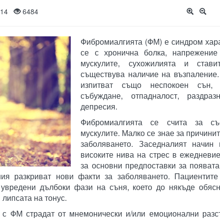
2014
6484
Фибромиалгията (ФМ) е синдром хар
се с хронична болка, напрежени
мускулите, сухожилията и стави
съществува наличие на възпаление.
изпитват също неспокоен сън,
събуждане, отпадналост, раздраз
депресия.
Фибромиалгията се счита за съ
мускулите. Малко се знае за причини
заболяването. Заседналият начин
високите нива на стрес в ежедневие
за основни предпоставки за появат
ния разкриват нови факти за заболяването. Пациентит
увредени дълбоки фази на съня, което до някъде обясн
 липсата на тонус.
 с ФМ страдат от мнемонически и/или емоционални разст