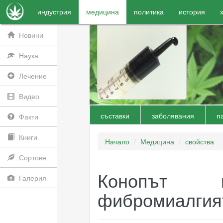
индустрия
медицина
политика
история
Новини
Наука
Лечение
Видео
съставки
заболявания
п
Факти
Книги
Начало
Медицина
свойства
Сортове
Конопът 
Галерия
фибромиалгия