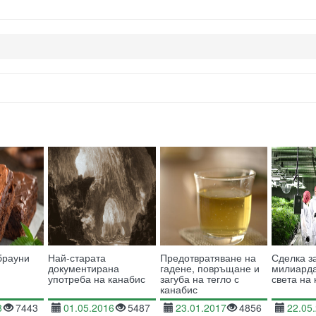
брауни
Най-старата
Предотвратяване на
Сделка з
документирана
гадене, повръщане и
милиарда
употреба на канабис
загуба на тегло с
света на
канабис
8
7443
01.05.2016
5487
23.01.2017
4856
22.05