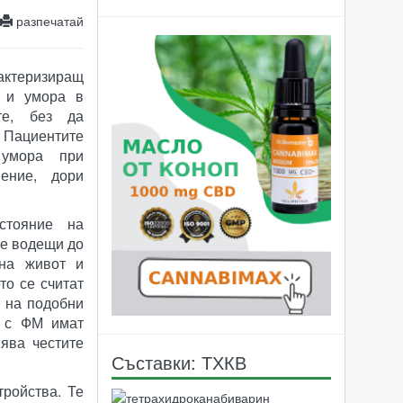
разпечатай
актеризиращ
е и умора в
те, без да
 Пациентите
 умора при
нение, дори
стояние на
те водещи до
 на живот и
то се считат
а на подобни
е с ФМ имат
ява честите
Съставки: ТХКВ
ройства. Те