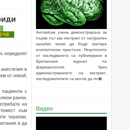
Английски учени демонстрираха за
първи път как екстракт от натурален
канабис може да бъде третира
епилептични пристъпи. Резултатите
0% определят
от изследването са публикувани в
Британския журнал по
фармакология. Чрез
 анестезия в
администрирането на екстракт,
ем от някой,
изследователите са могли да по�
 пациенти с
някои ранни,
потребата на
Видео
тежест към
те терапии.
питания и да