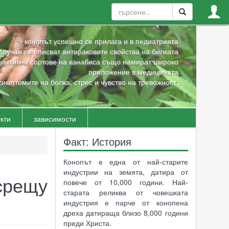
- конопът успешно се прилага и в педиатрията
 случаи се описват антираковите свойства на билката
оактивни сортове на канабиса също намират широко
приложение в медицината
симптомите на болка, стрес и чувство на тревожност.
кти
зависимости
Факт: История
Конопът е една от най-старите
индустрии на земята, датира от
рещу
повече от 10,000 години. Най-
старата реликва от човешката
индустрия е парче от конопена
дреха датираща близо 8,000 години
преди Христа.