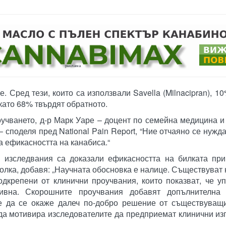
реклама
. Сред тези, които са използвали Savella (Milnacipran), 1
като 68% твърдят обратното.
оучването, д-р Марк Уаре – доцент по семейна медицина и
 споделя пред National Pain Report, “Ние отчаяно се нужда
а ефикасността на канабиса.“
и изследвания са доказали ефикасността на билката при
олка, добавя: „Научната обосновка е налице. Съществуват 
одкрепени от клинични проучвания, които показват, че у
вна. Скорошните проучвания добавят допълнителна 
е да се окаже далеч по-добро решение от съществуващи
 да мотивира изследователите да предприемат клинични из