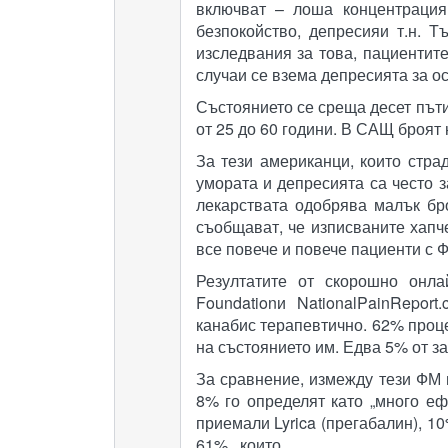
включват – лоша концентрация,
безпокойство, депресияи т.н. 
изследвания за това, пациентит
случаи се взема депресията за о
Състоянието се среща десет пъти
от 25 до 60 години. В САЩ броят
За тези американци, които стра
умората и депресията са често з
лекарствата одобрява малък бр
съобщават, че изписваните хапче
все повече и повече пациенти с 
Резултатите от скорошно онла
Foundationи NationalPainRepor
канабис терапевтично. 62% проце
на състоянието им. Едва 5% от за
За сравнение, измежду тези ФМ 
8% го определят като „много ефе
приемали Lyrica (прегабалин), 10
61% , които