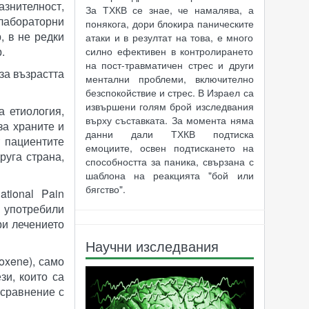
знителност,
За ТХКВ се знае, че намалява, а
 лабораторни
понякога, дори блокира паническите
, в не редки
атаки и в резултат на това, е много
.
силно ефективен в контролирането
на пост-травматичен стрес и други
за възрастта
ментални проблеми, включително
безспокойствие и стрес. В Израел са
извършени голям брой изследвания
а етиология,
върху съставката. За момента няма
за храните и
данни дали ТХКВ подтиска
 пациентите
емоциите, освен подтискането на
руга страна,
способността за паника, свързана с
шаблона на реакцията "бой или
бягство".
tional Pain
 употребили
ри лечението
Научни изследвания
oxene), само
зи, които са
 сравнение с