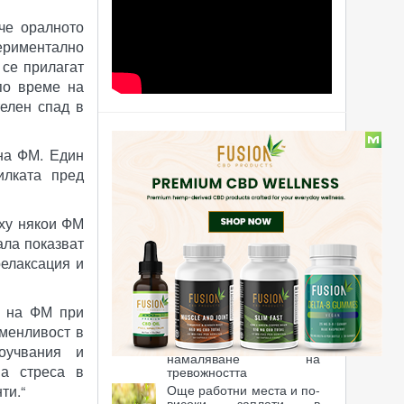
че оралното
периментално
 се прилагат
по време на
телен спад в
Статии
 на ФМ. Един
илката пред
Конопени китари
рху някои ФМ
ала показват
Канабис по будките в
Белгия
релаксация и
е на ФМ при
Канабидиолът помага за
оменливост в
възстановяването от
хроничен стрес и
оучвания и
намаляване на
на стреса в
тревожността
ти.“
Още работни места и по-
високи заплати в