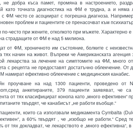
 не добра къса памет, промяна в настроението, раздра
Тъй като точната диагностика на ФМ е трудна, а и няма
е с ФМ често се асоциират с погрешна диагноза. Например
сновен проблем и пациентите се пренасочват към психиатър
 по-често при жените, отколкото при мъжете. Характерно е 
 на страдащите от ФМ е над 5 милиона.
дат от ФМ, хроничното им състояние, болките с неизвестн
а тях начин на живот. Въпреки че Американската агенция 
ой лекарства за лечение на симптомите на ФМ, много от
та с рецепта не предоставят достатъчно облекчение. От д
ФМ намират ефективно облекчение с медицинския канабис.
йн проучване на над 1300 пациенти, проведено от Na
t.com,сред анкетираните, 379 пациенти заявяват, че са
нта от тях класифицират конопа като „много ефективен“ п
питаните твърдят, че канабисът „не работи въобще.“
пациенти, които са използвали медикамента Cymbalta (Dul
ктивен“, а 60% твърдят , че „изобщо не работи.“ Сред те
% от тях докладват, че лекарството е „много ефективна“, в