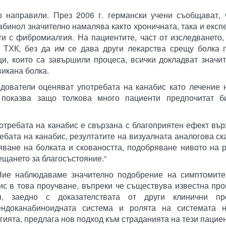
о направили. През 2006 г. германски учени съобщават, 
абинол значително намалява както хроничната, така и екс
и с фибромиалгия. На пациентите, част от изследването,
а ТХК, без да им се дава други лекарства срещу болка 
ци, които са завършили процеса, всички докладват значи
викана болка.
едователи оценяват употребата на канабис като лечение
 показва защо толкова много пациенти предпочитат б
отребата на канабис е свързана с благоприятен ефект въ
бата на канабис, резултатите на визуалната аналогова ск
яване на болката и сковаността, подобряване нивото на 
щането за благосъстояние.“
 „Ние наблюдаваме значително подобрение на симптомит
с в това проучване, въпреки че съществува известна пр
я, заедно с доказателствата от други клинични пр
ендоканабиноидната система и ролята на системата 
ята, предлага нов подход към страданията на тези пациен