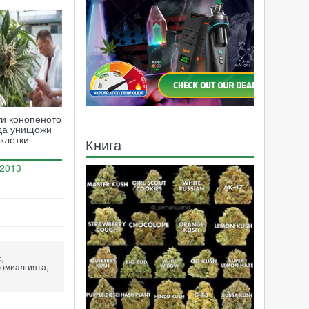
ти конопеното
 да унищожи
 клетки
Книга
.2013
73368
,
ромиалгията,