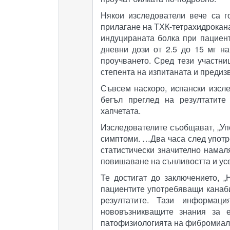
Някои изследователи вече са г
прилагане на ТХК-тетрахидрокан
индуцираната болка при пациент
дневни дози от 2.5 до 15 мг н
проучването. Сред тези участни
степента на изпитаната и предиз
Съвсем наскоро, испански изсл
бегъл преглед на резултатите
хапчетата.
Изследователите съобщават, „Уп
симптоми. …Два часа след употре
статистически значително намал
повишаване на сънливостта и усе
Те достигат до заключението,
пациентите употребяващи канаби
резултатите. Тази информаци
нововъзникващите знания за 
патофизиологията на фибромиалги