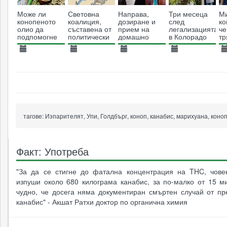
Може ли
Световна
Направа,
Три месеца
М
конопеното
коалиция,
дозиране и
след
ко
олио да
съставена от
прием на
легализацията
че
подпомогне
политически
домашно
в Колорадо
тр
отслабването?
и обществени
конопено
за
фигури,
масло според
06.02.2018
09.09.2014
26.05.2016
13.05.2014
1
призовава за
Рик Симпсън
4381
декриминализация
4777
48456
8284
на
наркотиците
тагове:
Изпарителят, Упи, Голдбърг, коноп, канабис, марихуана, коно
Факт: Употреба
"За да се стигне до фатална концентрация на THC, чове
изпуши около 680 килограма канабис, за по-малко от 15 м
чудно, че досега няма документиран смъртен случай от пр
канабис" - Акшат Ратхи доктор по органична химия