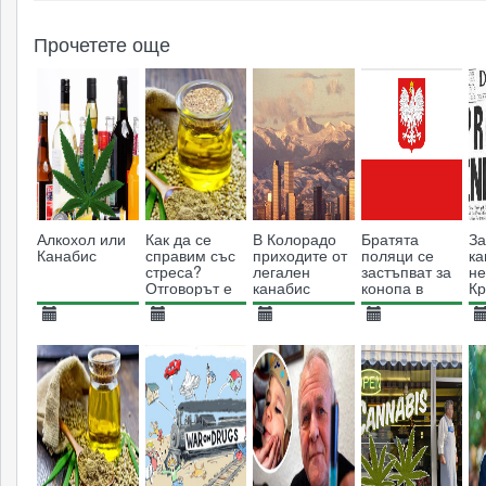
Прочетете още
Алкохол или
Как да се
В Колорадо
Братята
З
Канабис
справим със
приходите от
поляци се
ка
стреса?
легален
застъпват за
не
Отговорът е
канабис
конопа в
Кр
конопено
надминават
България
ис
масло
тези от
кр
20.01.2013
05.06.2018
19.09.2015
27.01.2014
0
алкохол
11606
3724
8632
6957