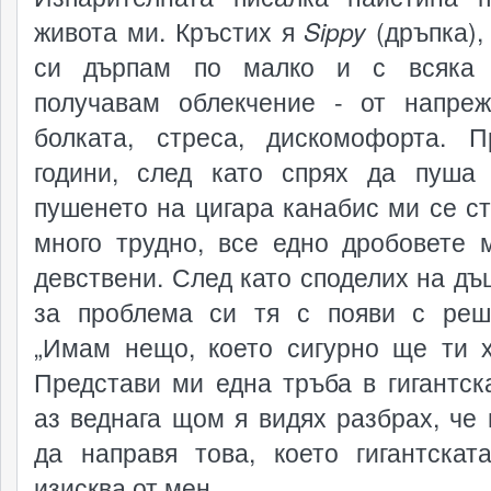
живота ми. Кръстих я
Sippy
(дръпка),
си дърпам по малко и с всяка 
получавам облекчение - от напреж
болката, стреса, дискомофорта. 
години, след като спрях да пуша 
пушенето на цигара канабис ми се с
много трудно, все едно дробовете 
девствени. След като споделих на дъ
за проблема си тя с появи с реш
„Имам нещо, което сигурно ще ти х
Представи ми една тръба в гигантска
аз веднага щом я видях разбрах, че 
да направя това, което гигантскат
изисква от мен.