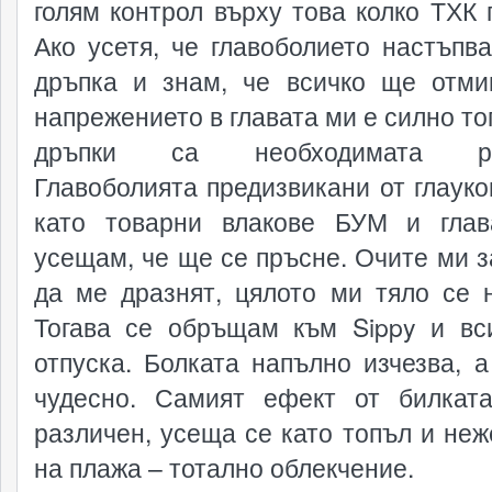
голям контрол върху това колко ТХК 
Ако усетя, че главоболието настъпва
дръпка и знам, че всичко ще отми
напрежението в главата ми е силно то
дръпки са необходимата ре
Главоболията предизвикани от глауко
като товарни влакове БУМ и гла
усещам, че ще се пръсне. Очите ми з
да ме дразнят, цялото ми тяло се н
Тогава се обръщам към Sippy и вс
отпуска. Болката напълно изчезва, а
чудесно. Самият ефект от билкат
различен, усеща се като топъл и неж
на плажа – тотално облекчение.