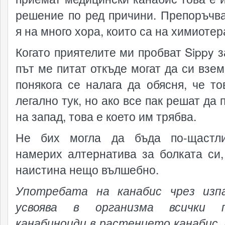
решение по ред причини. Препоръчв
я на много хора, които са на химиотер
Когато приятелите ми пробват Sippy з
път ме питат откъде могат да си взем
понякога се налага да обясня, че то
легално тук, но ако все пак решат да 
на запад, това е което им трябва.
Не бих могла да бъда по-щастли
намерих алтернатива за болката си,
наистина нещо вълшебно.
Употребата на канабис чрез изп
усвоява в организма всички п
канабиноиди в растението канабис,