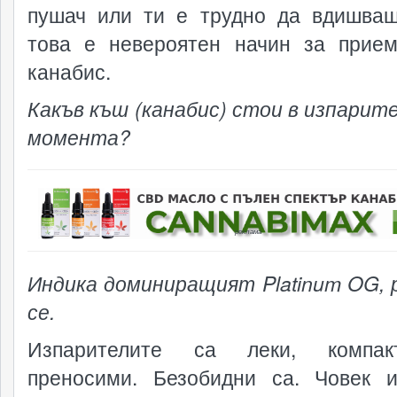
пушач или ти е трудно да вдишва
това е невероятен начин за прие
канабис.
Какъв къш (канабис) стои в изпарите
момента?
реклама
Индика доминиращият
Platinum OG
,
се.
Изпарителите са леки, компа
преносими. Безобидни са. Човек 