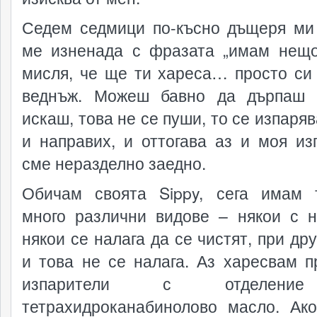
Седем седмици по-късно дъщеря ми
ме изненада с фразата „имам нещо
мисля, че ще ти хареса… просто си
веднъж. Можеш бавно да дърпаш 
искаш, това не се пуши, то се изпаряв
и направих, и оттогава аз и моя из
сме неразделно заедно.
Обичам своята Sippy, сега имам 
много различни видове – някои с н
някои се налага да се чистят, при др
и това не се налага. Аз харесвам п
изпарители с отделен
тетрахидроканабинолово масло. Ак