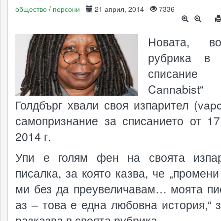
общество
/
персони
21 април, 2014
7336
Новата, во
рубрика в 
списание
Cannabist
Голдбърг хвали своя изпарител (vapor
самопризнание за списанието от 17
2014 г.
Упи е голям фен на своята изпа
писалка, за която казва, че „промени
ми без да преувеличавам… моята пи
аз – това е една любовна история,“ з
разказва в своята рубрика.