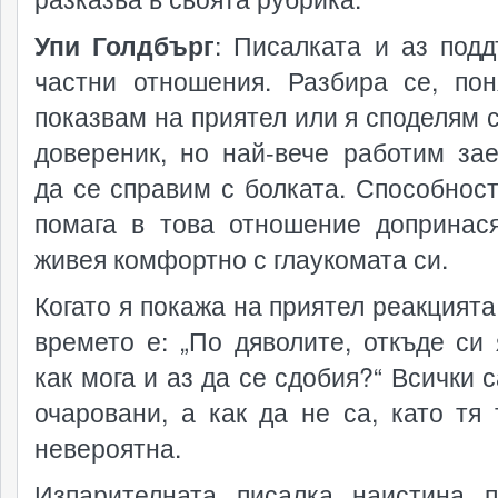
Упи Голдбърг
: Писалката и аз под
частни отношения. Разбира се, пон
показвам на приятел или я споделям с
довереник, но най-вече работим зае
да се справим с болката. Способност
помага в това отношение допринас
живея комфортно с глаукомата си.
Когато я покажа на приятел реакцията
времето е: „По дяволите, откъде си 
как мога и аз да се сдобия?“ Всички 
очаровани, а как да не са, като тя 
невероятна.
Изпарителната писалка наистина 