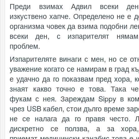
Преди взимах Адвил всеки ден
изкуствено хапче. Определено не е д
организма човек да взима подобни ле
всеки ден, с изпарителят нямам
проблем.
Изпарителяте винаги с мен, но се от
уважение когато се намирам в град къ
е удачно да го показвам пред хора, к
знаят какво точно е това. Така ч
фукам с нея. Зареждам Sippy в ко
чрез USB кабел, стои дълго време зар
не се налага да го правя често. 
дискретно се ползва, а за хора
приемат медицински канабис това е 