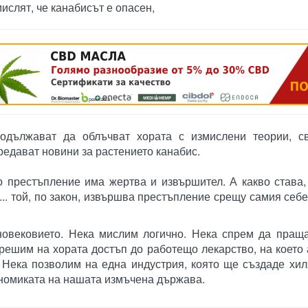
ислят, че канабисът е опасен,
реклама
родължават да облъчват хората с измислени теории, с
редават новини за растението канабис.
 престъпление има жертва и извършител. А какво става,
... той, по закон, извършва престъпление срещу самия себе
новековието. Нека мислим логично. Нека спрем да пращ
зрешим на хората достъп до работещо лекарство, на което
 Нека позволим на една индустрия, която ще създаде хи
ономиката на нашата измъчена държава.