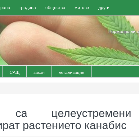
храна
градина
общество
митове
други
Нормално ли е
САЩ
закон
легализация
те са целеустремен
рат растението канабис