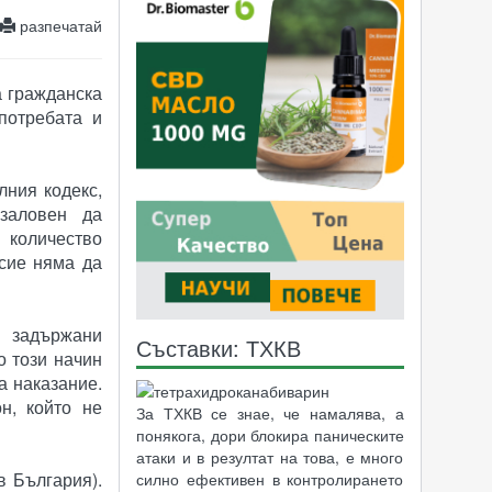
разпечатай
а гражданска
потребата и
лния кодекс,
заловен да
 количество
осие няма да
 задържани
Съставки: ТХКВ
о този начин
а наказание.
н, който не
За ТХКВ се знае, че намалява, а
понякога, дори блокира паническите
атаки и в резултат на това, е много
в България).
силно ефективен в контролирането