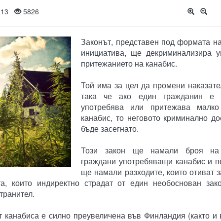
2013
5826
Законът, представен под формата н
инициатива, ще декриминализира у
притежанието на канабис.
Той има за цел да промени наказате
така че ако един гражданин е 
употребява или притежава малко
канабис, то неговото криминално д
бъде засегнато.
Този закон ще намали броя на
граждани употребяващи канабис и п
ще намали разходите, които отиват з
а, които индиректно страдат от един необоснован зако
транител.
 канабиса е силно преувеличена във Финландия (както и 