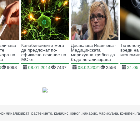
еличава
Канабиноидите могат
Десислава Иванчева -
Тютюноп
те
да предложат по-
Медицинската
вреди на
хора на
ефикасно лечение на
марихуана трябва да
икономик
ст
МС от
бъде легализирана
фармацевтичните
веднага
3
9098
08.01.2014
7437
08.02.2021
2556
31.05
лекарства
риминализират, растението, канабис, коноп, канабис, марихуана, конопен, г