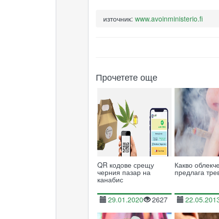
източник:
www.avoinministerio.fi
Прочетете още
QR кодове срещу
Какво облекч
черния пазар на
предлага тре
канабис
29.01.2020
2627
22.05.201