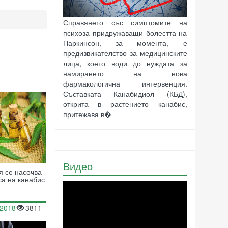
Справянето със симптомите на
психоза придружаващи болестта на
Паркинсон, за момента, е
предизвикателство за медицинските
лица, което води до нуждата за
намирането на нова
фармакологична интервенция.
Съставката Канабидиол (КБД),
открита в растението канабис,
притежава в�
Видео
я се насочва
са на канабис
.2018
3811