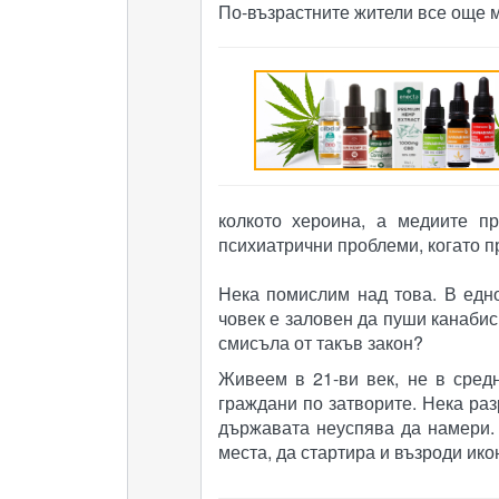
По-възрастните жители все още м
колкото хероина, а медиите п
психиатрични проблеми, когато п
Нека помислим над това. В едно
човек е заловен да пуши канабис
смисъла от такъв закон?
Живеем в 21-ви век, не в сред
граждани по затворите. Нека ра
държавата неуспява да намери.
места, да стартира и възроди ик