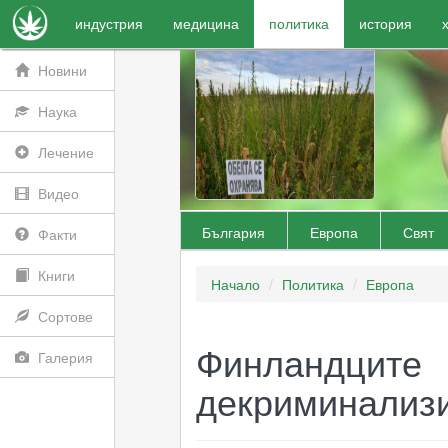
индустрия
медицина
политика
история
Новини
Наука
Лечение
Видео
България
Европа
Свят
Факти
Книги
Начало
Политика
Европа
Сортове
Финландци
Галерия
декриминализи