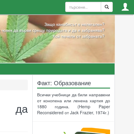
Защо канабисът е нелегален?
 човек да върви срещу природата и да я забранява?
Кой печели от забраната?
Факт: Образование
Всички учебници да били направени
от конопена или ленена хартия до
и да
1880 година. (Hemp Paper
Reconsidered от Jack Frazier, 1974г.)