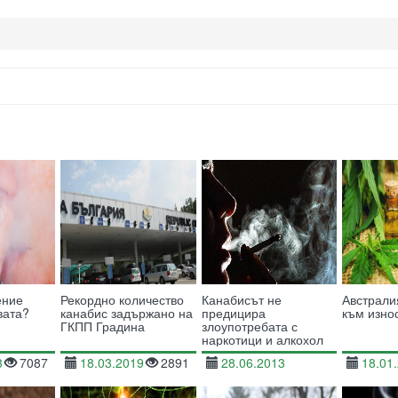
ение
Рекордно количество
Канабисът не
Австрали
вата?
канабис задържано на
предицира
към изно
ГКПП Градина
злоупотребата с
наркотици и алкохол
3
7087
18.03.2019
2891
28.06.2013
18.01
11495