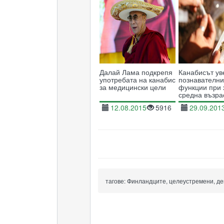
Далай Лама подкрепя
Канабисът ув
употребата на канабис
познавателни
за медицински цели
функции при 
средна възра
12.08.2015
5916
29.09.201
тагове:
Финландците, целеустремени, дек