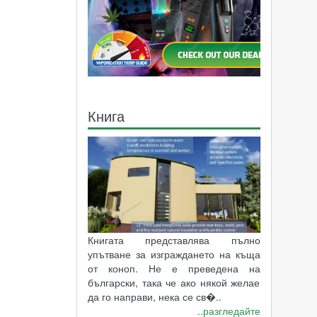
Книга
Книгата представлява пълно
упътване за изграждането на къща
от коноп. Не е преведена на
български, така че ако някой желае
да го направи, нека се св�..
..разгледайте