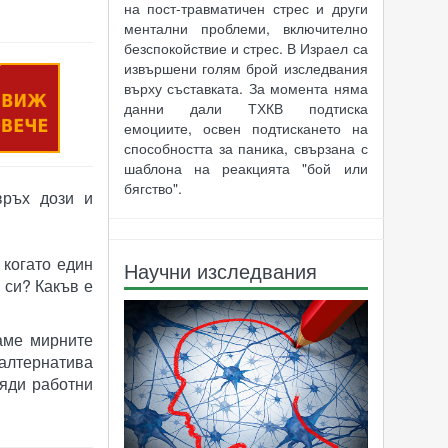
на пост-травматичен стрес и други
ментални проблеми, включително
безспокойствие и стрес. В Израел са
извършени голям брой изследвания
върху съставката. За момента няма
данни дали ТХКВ подтиска
емоциите, освен подтискането на
способността за паника, свързана с
шаблона на реакцията "бой или
бягство".
връх дози и
 когато един
Научни изследвания
 си? Какъв е
аме мирните
 алтернатива
ляди работни