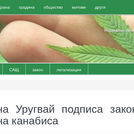
храна
градина
общество
митове
други
Нормално ли е
САЩ
закон
легализация
на Уругвай подписа зако
на канабиса