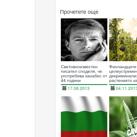
Прочетете още
Световноизвестен
Финландците
писател споделя, че
целеустреме
употребява канабис от
декриминали
44 години
растението к
17.08.2013
04.11.201
15784