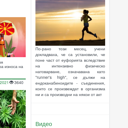
По-рано този месец, учени
докладваха, че са установили, че
поне част от еуфорията вследствие
ия
на интензивно физическо
ра износа на
натоварване, означавана като
"runner's high", се дължи на
.2021
3640
ендоканабиноидите - съединения,
които се произвеждат в организма
ни и са производни на някои от акт
Видео