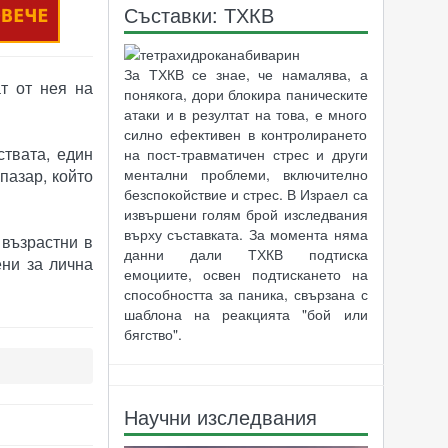
Съставки: ТХКВ
За ТХКВ се знае, че намалява, а
т от нея на
понякога, дори блокира паническите
атаки и в резултат на това, е много
силно ефективен в контролирането
ствата, един
на пост-травматичен стрес и други
ментални проблеми, включително
пазар, който
безспокойствие и стрес. В Израел са
извършени голям брой изследвания
върху съставката. За момента няма
 възрастни в
данни дали ТХКВ подтиска
ени за лична
емоциите, освен подтискането на
способността за паника, свързана с
шаблона на реакцията "бой или
бягство".
Научни изследвания