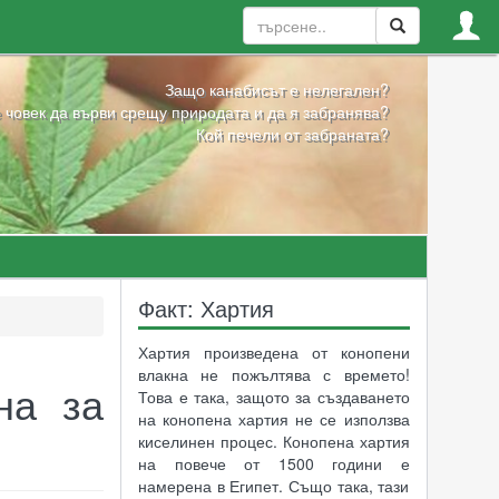
Защо канабисът е нелегален?
 човек да върви срещу природата и да я забранява?
Кой печели от забраната?
Факт: Хартия
Хартия произведена от конопени
влакна не пожълтява с времето!
на за
Това е така, защото за създаването
на конопена хартия не се използва
киселинен процес. Конопена хартия
на повече от 1500 години е
намерена в Египет. Също така, тази