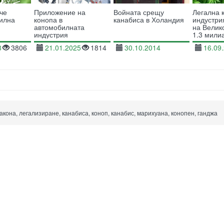
че
Приложение на
Войната срещу
Легална 
силна
конопа в
канабиса в Холандия
индустри
автомобилната
на Велик
индустрия
1.3 мили
годишно
8
3806
21.01.2025
1814
30.10.2014
16.09
10038
акона, легализиране, канабиса, коноп, канабис, марихуана, конопен, ганджа