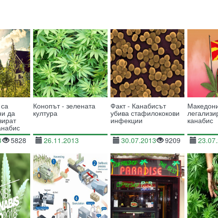
 са
Конопът - зелената
Факт - Канабисът
Македон
ни да
култура
убива стафилококови
легализи
зират
инфекции
канабис
анабис
3
5828
26.11.2013
30.07.2013
9209
23.07
13218