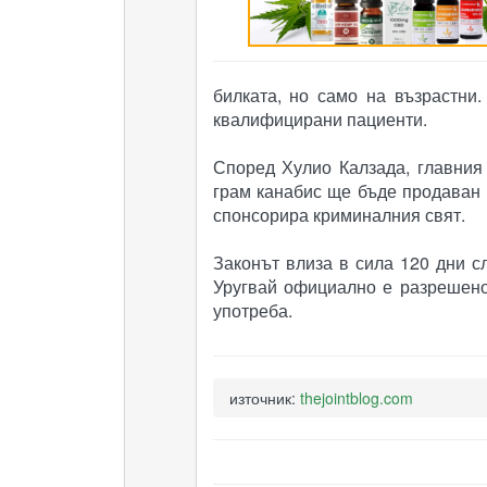
билката, но само на възрастни
квалифицирани пациенти.
Според Хулио Калзада, главния
грам канабис ще бъде продаван н
спонсорира криминалния свят.
Законът влиза в сила 120 дни с
Уругвай официално е разрешено
употреба.
източник:
thejointblog.com