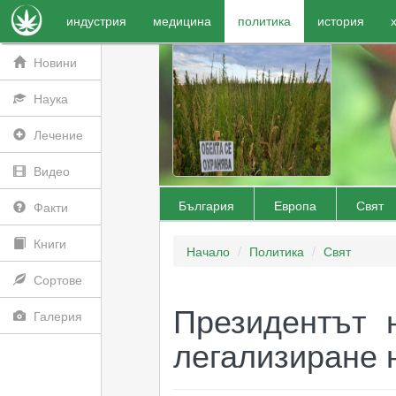
индустрия
медицина
политика
история
Новини
Наука
Лечение
Видео
България
Европа
Свят
Факти
Книги
Начало
Политика
Свят
Сортове
Президентът 
Галерия
легализиране 