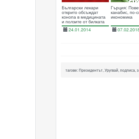
Български лекари
Гърция: Пове
открито обсъждат
канабис, по-
конопа в медицината
икономика
и ползите от билката
24.01.2014
07.02.201
18233
тагове:
Президентът, Уругвай, подписа, з