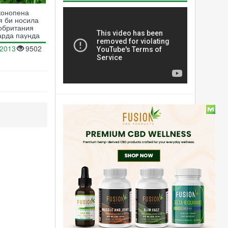
конопена
я би носила
обритания
арда паунда
.2013
9502
Статии
Канабиса и
Множествената
Склероза: Новото зелено
лекарство
Конопени стартъпи в
Силициевата долина
Легалното положение на
канабиса в Европа