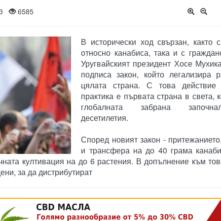
013
6585
В исторически ход свързан, както 
относно канабиса, така и с граждан
Уругвайският президент Хосе Мухик
подписа закон, който легализира р
цялата страна. С това действие
практика е първата страна в света, 
глобалната забрана започн
десетилетия.
Според новият закон - притежанието
и трансфера на до 40 грама канаби
ичната култивация на до 6 растения. В допълнение към то
ени, за да дистрибутират