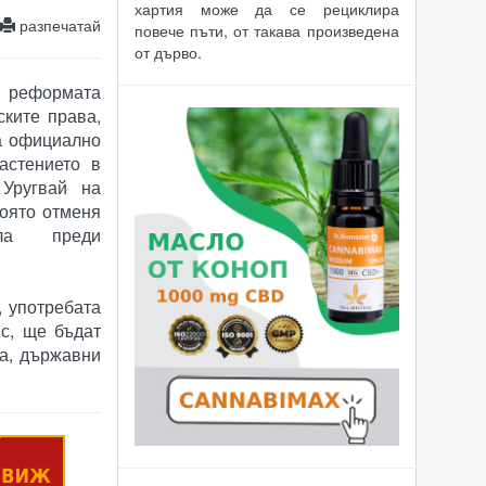
хартия може да се рециклира
разпечатай
повече пъти, от такава произведена
от дърво.
с реформата
ските права,
а официално
астението в
 Уругвай на
която отменя
ала преди
, употребата
с, ще бъдат
ва, държавни