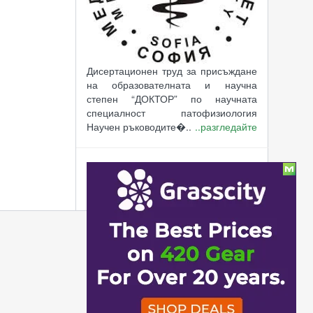
Дисертационен труд за присъждане
на образователната и научна
степен “ДОКТОР” по научната
специалност патофизиология
Научен ръководите�..
..разгледайте
В момента има 149 госта и 0
потребителя използващи сайта.
2026-08-08 09:44:48