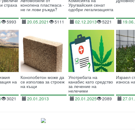
 увеличи
Автомобили от
Комисията на
Духовнос
 и страха
конопена пластмаса -
Уругвайския сенат
не ги лови ръжда?
одобри легализацията
4
5993
20.05.2021
5111
02.12.2013
5221
19.06
изкия
Конопобетон може да
Употребата на
Израел с
изация на
се използва за строеж
канабис като средство
износа н
на къщи
за лечение на
нелечими
заболявания
8
3021
20.01.2013
20.01.2025
2089
27.01
37359