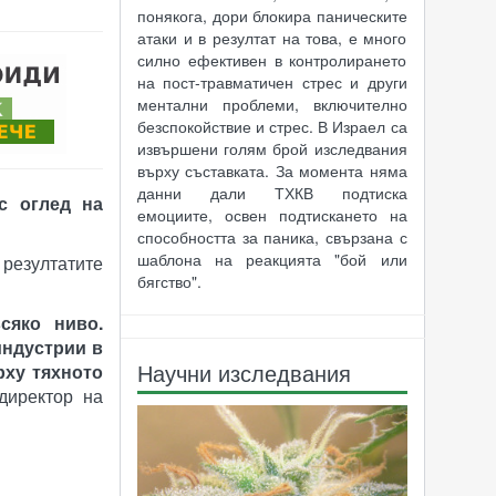
понякога, дори блокира паническите
атаки и в резултат на това, е много
силно ефективен в контролирането
на пост-травматичен стрес и други
ментални проблеми, включително
безспокойствие и стрес. В Израел са
извършени голям брой изследвания
върху съставката. За момента няма
данни дали ТХКВ подтиска
с оглед на
емоциите, освен подтискането на
способността за паника, свързана с
шаблона на реакцията "бой или
 резултатите
бягство".
сяко ниво.
индустрии в
Научни изследвания
рху тяхното
директор на