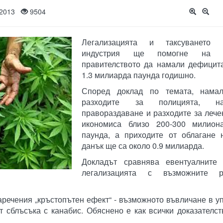
, 2013
9504
Легализацията и таксуването
индустрия ще помогне на бр
правителството да намали дефицита
1.3 милиарда паунда годишно.
Според доклад по темата, намал
разходите за полицията, нак
правораздаване и разходите за леч
икономиса близо 200-300 милион
паунда, а приходите от облагане 
данък ще са около 0.9 милиарда.
Докладът сравнява евентуалните
легализацията с възможните 
аречения „кръстопътен ефект“ - възможното въвличане в у
т сблъсъка с канабис. Обяснено е как всички доказателст