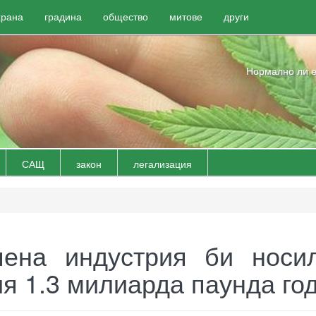
храна
градина
общество
митове
други
Нормално ли е
САЩ
закон
легализация
пена индустрия би носи
я 1.3 милиарда паунда го