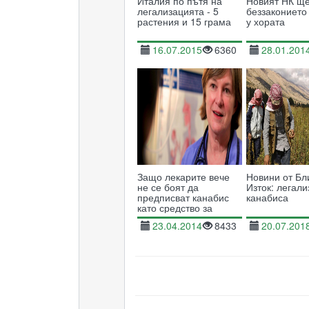
Италия по пътя на
Новият НК ще
легализацията - 5
беззаконието
растения и 15 грама
у хората
16.07.2015
6360
28.01.201
Защо лекарите вече
Новини от Бл
не се боят да
Изток: легал
предписват канабис
канабиса
като средство за
лечение
23.04.2014
8433
20.07.201