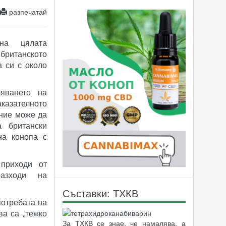
разпечатай
 на цялата
итанското
 си с около
яването на
азателното
ение може да
а британски
на конопа с
 приходи от
разходи на
Съставки: ТХКВ
потребата на
ва са „тежко
За ТХКВ се знае, че намалява, а