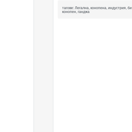
тагове:
Легална, конопена, индустрия, би
конопен, ганджа