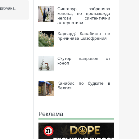
Сингапур забранява
арихуана,
конопа, но произвежда
негови синтентични
алтернативи
Харвард: Канабисът не
причинява шизофрения
Скутер направен от
коноп
Канабис по будките в
Белгия
Реклама