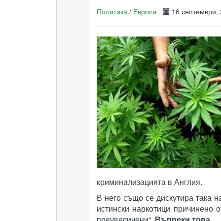
Политика
/
Европа
16 септември
криминализацията в Англия.
В него също се дискутира така н
истински наркотици причинено о
преувеличени“.
Въпреки това