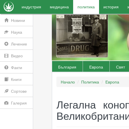
индустрия
медицина
политика
история
Новини
Наука
Лечение
Видео
България
Европа
Свят
Факти
Книги
Начало
Политика
Европа
Сортове
Легална коно
Галерия
Великобритани