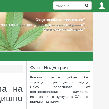
Защо канабисът е нелегален?
 човек да върви срещу природата и да я забранява?
Кой печели от забраната?
Факт: Индустрия
Конопът расте добре без
хербициди, фунгициди и пестициди.
ла на
Почти половината от
селскостопанските химикали,
дишно
използвани за култури в САЩ, се
прилагат за памук.