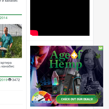
т и канабис
.2014
12509
Статии
Заболяването лупус и
лечението му с помощта
тартира
на канабис
а канабис
Чудодейните свойства на
.2019
3472
канабиса
Британските затвори ще
предлагат безплатно
канабис на осъдените