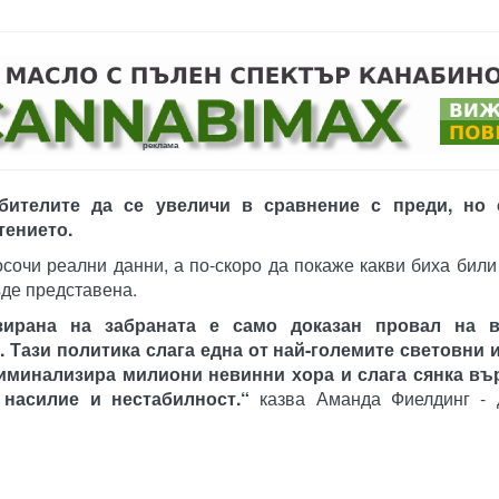
реклама
бителите да се увеличи в сравнение с преди, но 
тението.
осочи реални данни, а по-скоро да покаже какви биха били
ъде представена.
зирана на забраната е само доказан провал на в
. Тази политика слага една от най-големите световни 
риминализира милиони невинни хора и слага сянка въ
насилие и нестабилност.“
казва Аманда Фиелдинг - 