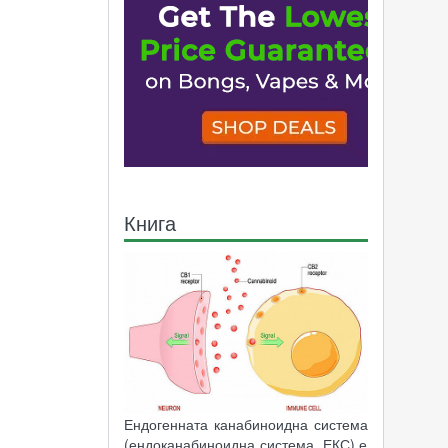
Книга
Ендогенната канабиноидна система
(ендоканабиноидна система, ЕКС) е