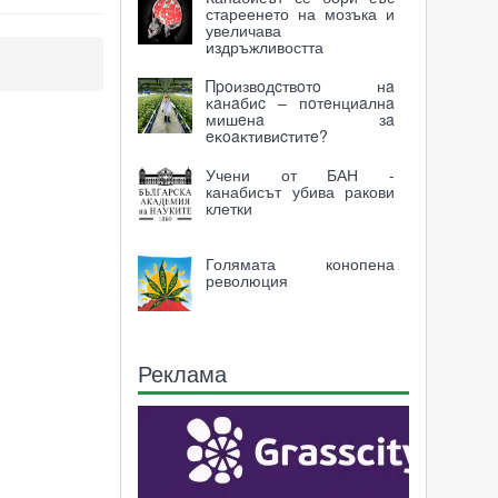
стареенето на мозъка и
увеличава
издръжливостта
Πpoизвoдcтвoтo нa
ĸaнaбиc – пoтeнциaлнa
мишeнa зa
eĸoaĸтивиcтитe?
Учени от БАН -
канабисът убива ракови
клетки
Голямата конопена
революция
Реклама