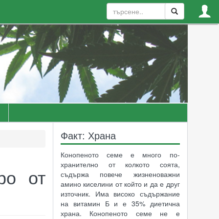
Факт: Храна
Конопеното семе е много по-
хранително от колкото соята,
ро от
съдържа повече жизненоважни
амино киселини от който и да е друг
източник. Има високо съдържание
на витамин Б и е 35% диетична
храна. Конопеното семе не е