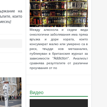
държание на
ъпите, които
месец!
Между алкохола и седем вида
онкологични заболявания има пряка
връзка и дори хората, които
консумират малко или умерено са в
риск, твърди нов метаанализ,
публикуван в британския журнал за
зависимости "Addiction". Анализът
сравнява резултатите от различни
проучвания от по
Видео