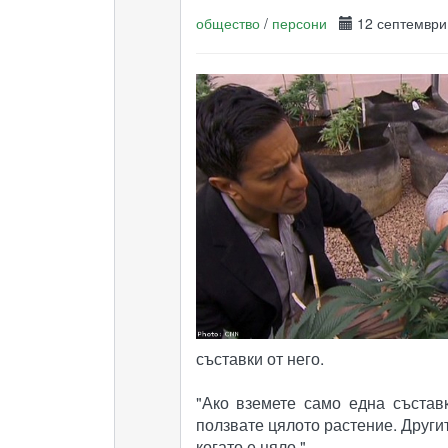
общество
/
персони
12 септемвр
съставки от него.
"Ако вземете само една състав
ползвате цялото растение. Други
когато е цяло."