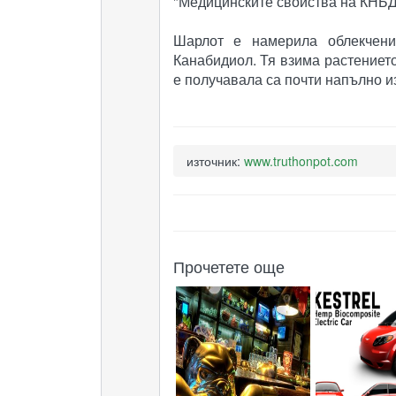
"Медицинските свойства на КНБД 
Шарлот е намерила облекчени
Канабидиол. Тя взима растението
е получавала са почти напълно из
източник:
www.truthonpot.com
Прочетете още