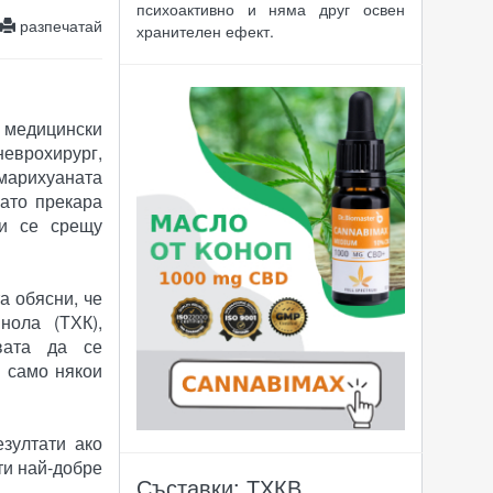
психоактивно и няма друг освен
разпечатай
хранителен ефект.
медицински
еврохирург,
арихуаната
като прекара
ки се срещу
та обясни, че
нола (ТХК),
вата да се
о само някои
зултати ако
ти най-добре
Съставки: ТХКВ