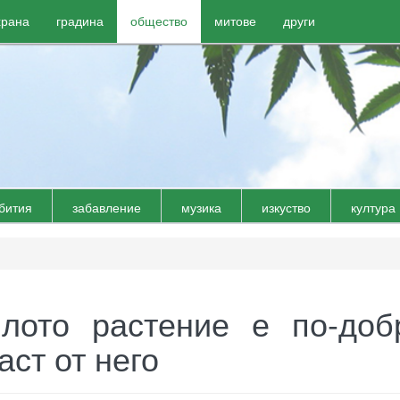
храна
градина
общество
митове
други
бития
забавление
музика
изкуство
култура
ялото растение е по-доб
аст от него