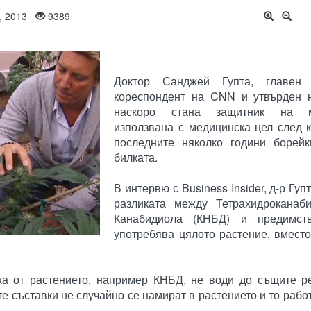
и, 2013
9389
Доктор Санджей Гупта, главен 
кореспондент на CNN и утвърден н
наскоро стана защитник на м
използвана с медицинска цел след 
последните няколко години борей
билката.
В интервю с Business Insider, д-р Гуп
разликата между Тетрахидроканаби
Канабидиола (КНБД) и предимст
употребява цялото растение, вмест
ка от растението, например КНБД, не води до същите ре
те съставки не случайно се намират в растението и то рабо