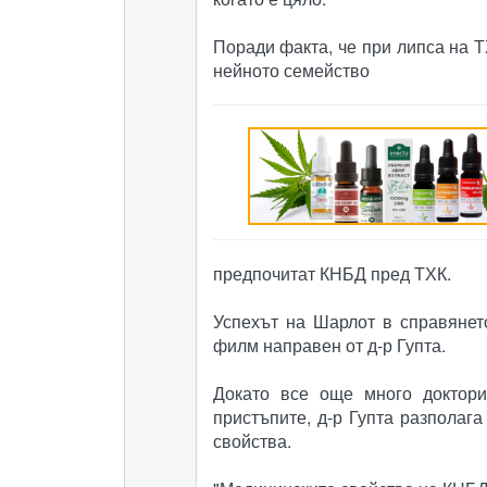
Поради факта, че при липса на 
нейното семейство
предпочитат КНБД пред ТХК.
Успехът на Шарлот в справянет
филм направен от д-р Гупта.
Докато все още много доктори
пристъпите, д-р Гупта разполаг
свойства.