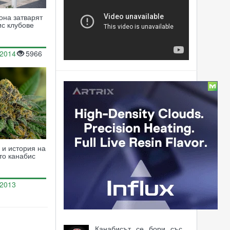
она затварят
ис клубове
.2014
5966
Статии
Медицински коноп за
справяне с мигрена
Световни футболни
 и история на
шампиони инвестират в
то канабис
бизнеса с канабис в
Германия
.2013
Щатът Вашингтон
30928
предлага канабис срещу
ваксина
Канабисът се бори със