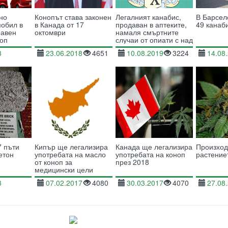
но
Конопът става законен
Легалният канабис,
В Барсел
мобил в
в Канада от 17
продаван в аптеките,
49 канаб
равен
октомври
намаля смъртните
ноп
случаи от опиати с над
21%
3
23.06.2018
4651
10.08.2019
3224
14.08
12632
7 пъти
Кипър ще легализира
Канада ще легализира
Произход
етон
употребата на масло
употребата на коноп
растение
от коноп за
през 2018
медицински цели
3
07.02.2017
4080
30.03.2017
4070
27.08
15088