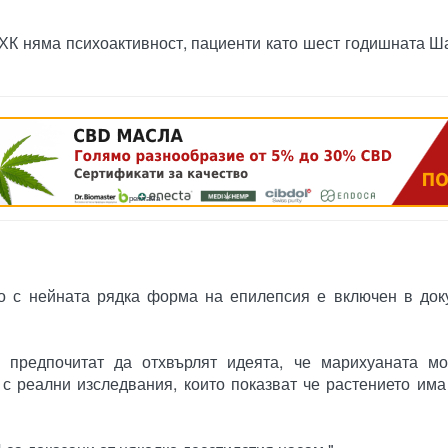
ТХК няма психоактивност, пациенти като шест годишната Ш
реклама
о с нейната рядка форма на епилепсия е включен в док
 предпочитат да отхвърлят идеята, че марихуаната м
а с реални изследвания, които показват че растението им