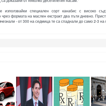
са доказани от няколко десетилетия насам."
е използвайки специален сорт канабис с високо съ
 чрез формата на маслен екстракт два пъти дневно. Прист
чезнали - от 300 на седмица те са спаднали до само 2-3 на 