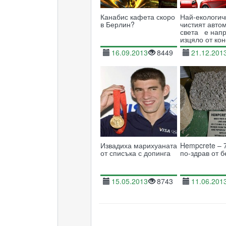
Канабис кафета скоро
Най-екологич
в Берлин?
чистият авто
света е нап
изцяло от ко
16.09.2013
8449
21.12.201
Извадиха марихуаната
Hempcrete – 
от списъка с допинга
по-здрав от б
15.05.2013
8743
11.06.201