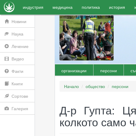
индустрия
медицина
политика
история
Новини
Наука
Лечение
Видео
организации
персони
съ
Факти
Книги
Начало
общество
персони
Сортове
Д-р Гупта: Ц
Галерия
колкото само ч