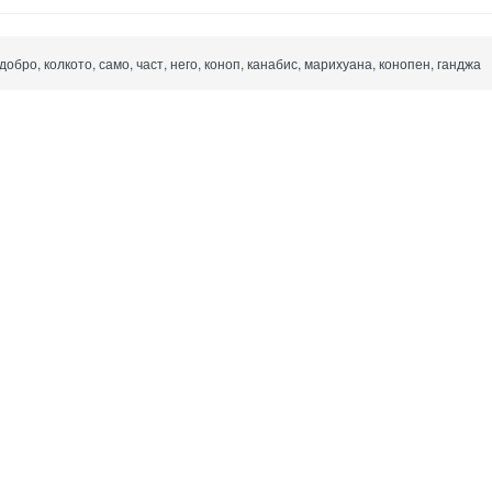
, добро, колкото, само, част, него, коноп, канабис, марихуана, конопен, ганджа