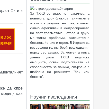
арлот Фиги и
За ТХКВ се знае, че намалява, а
понякога, дори блокира паническите
атаки и в резултат на това, е много
силно ефективен в контролирането
на пост-травматичен стрес и други
ментални проблеми, включително
безспокойствие и стрес. В Израел са
извършени голям брой изследвания
върху съставката. За момента няма
данни дали ТХКВ подтиска
емоциите, освен подтискането на
способността за паника, свързана с
шаблона на реакцията "бой или
ументалният
бягство".
оже да спре
а медицински
Научни изследвания