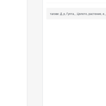
тагове:
Д, р, Гупта, , Цялото, растение, е